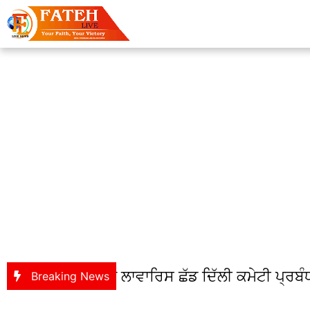
ੰਥ ਦੇ ਗੰਭੀਰ ਮੁੱਦੇਆਂ ਨੂੰ ਲਾਵਾਰਿਸ ਛੱਡ ਦਿੱਲੀ ਕਮੇਟੀ
Breaking News