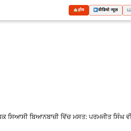
होम
वीडियो न्यूज़
 ਪ੍ਰਬੰਧਕ ਸਿਆਸੀ ਬਿਆਨਬਾਜ਼ੀ ਵਿੱਚ ਮਸਤ: ਪਰਮਜੀਤ ਸਿੰਘ ਵ