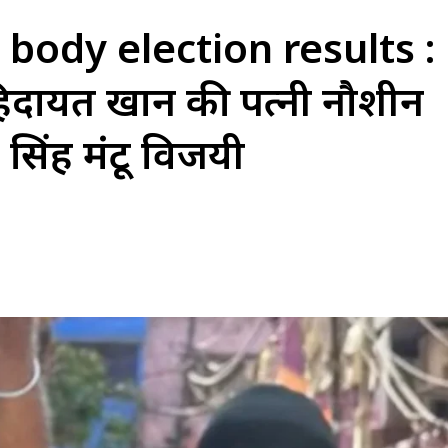
ody election results :
 हिदायत खान की पत्नी नौशीन
सिंह मंटू विजयी