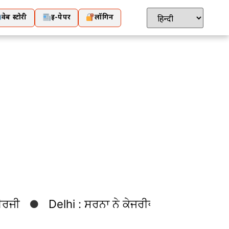
वेब स्टोरी
ई-पेपर
लॉगिन
ੀਰਜੀ
Delhi : ਸਰਨਾ ਨੇ ਕੇਜਰੀਵਾਲ ਨੂੰ ਘੇਰਿਆ: ਬਾ