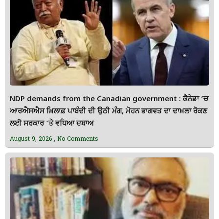
NDP demands from the Canadian government : ਕੈਨੇਡਾ ’ਚ
ਆਰਐਸਐਸ ਖ਼ਿਲਾਫ਼ ਪਾਬੰਦੀ ਦੀ ਉਠੀ ਮੰਗ, ਮੋਹਨ ਭਾਗਵਤ ਦਾ ਦਾਖ਼ਲਾ ਰੋਕਣ
ਲਈ ਸਰਕਾਰ ’ਤੇ ਵਧਿਆ ਦਬਾਅ
August 9, 2026
No Comments