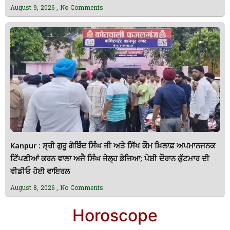
August 9, 2026
No Comments
Kanpur : ਸ੍ਰੀ ਗੁਰੂ ਗੋਬਿੰਦ ਸਿੰਘ ਜੀ ਅਤੇ ਸਿੱਖ ਕੌਮ ਖ਼ਿਲਾਫ਼ ਅਪਮਾਨਜਨਕ
ਟਿੱਪਣੀਆਂ ਕਰਨ ਵਾਲਾ ਅਜੈ ਸਿੰਘ ਜੇਲ੍ਹ ਭੇਜਿਆ; ਪੇਸ਼ੀ ਦੌਰਾਨ ਕੁੱਟਮਾਰ ਦੀ
ਵੀਡੀਓ ਹੋਈ ਵਾਇਰਲ
August 8, 2026
No Comments
Horoscope