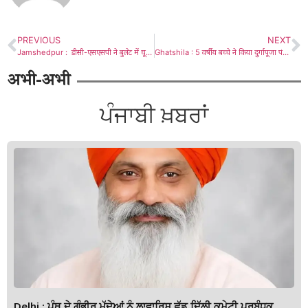
PREVIOUS
NEXT
Jamshedpur : डीसी-एसएसपी ने बुलेट में घूमकर पूजा पंडालों का किया निरीक्षण, सुरक्षा और यातायात व्यवस्था का लिया जायजा
Ghatshila : 5 वर्षीय बच्चे ने किया दुर्गापूजा पंडाल का उद्घाटन
अभी-अभी
ਪੰਜਾਬੀ ਖ਼ਬਰਾਂ
Delhi : ਪੰਥ ਦੇ ਗੰਭੀਰ ਮੁੱਦੇਆਂ ਨੂੰ ਲਾਵਾਰਿਸ ਛੱਡ ਦਿੱਲੀ ਕਮੇਟੀ ਪ੍ਰਬੰਧਕ