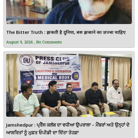
The Bitter Truth : झुकती है दुनिया, बस झुकाने का ज़ज्बा चाहिए
August 9, 2026
No Comments
Jamshedpur : ਪ੍ਰੈੱਸ ਕਲੱਬ ਦਾ ਵਧੀਆ ਉਪਰਾਲਾ – ਮੈਂਬਰਾਂ ਅਤੇ ਉਨ੍ਹਾਂ ਦੇ
ਆਸ਼ਰਿਤਾਂ ਨੂੰ ਮੁਫ਼ਤ ਓਪੀਡੀ ਦਾ ਦਿੱਤਾ ਤੋਹਫ਼ਾ