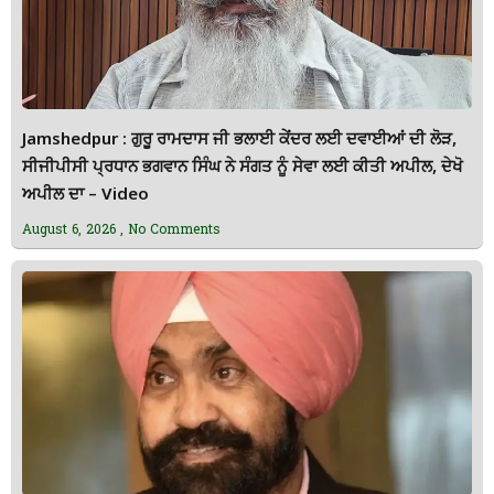
Jamshedpur : ਗੁਰੂ ਰਾਮਦਾਸ ਜੀ ਭਲਾਈ ਕੇਂਦਰ ਲਈ ਦਵਾਈਆਂ ਦੀ ਲੋੜ,
ਸੀਜੀਪੀਸੀ ਪ੍ਰਧਾਨ ਭਗਵਾਨ ਸਿੰਘ ਨੇ ਸੰਗਤ ਨੂੰ ਸੇਵਾ ਲਈ ਕੀਤੀ ਅਪੀਲ, ਦੇਖੋ
ਅਪੀਲ ਦਾ – Video
August 6, 2026
No Comments