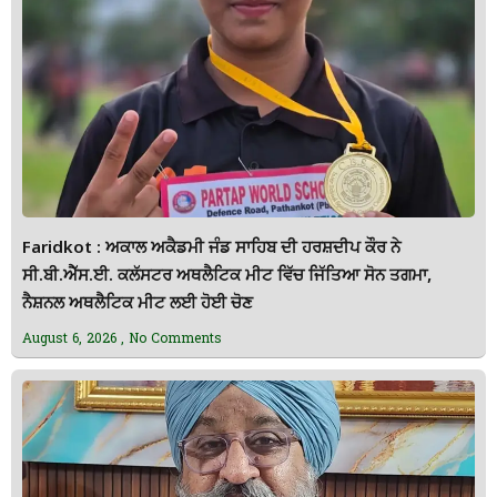
Faridkot : ਅਕਾਲ ਅਕੈਡਮੀ ਜੰਡ ਸਾਹਿਬ ਦੀ ਹਰਸ਼ਦੀਪ ਕੌਰ ਨੇ
ਸੀ.ਬੀ.ਐੱਸ.ਈ. ਕਲੱਸਟਰ ਅਥਲੈਟਿਕ ਮੀਟ ਵਿੱਚ ਜਿੱਤਿਆ ਸੋਨ ਤਗਮਾ,
ਨੈਸ਼ਨਲ ਅਥਲੈਟਿਕ ਮੀਟ ਲਈ ਹੋਈ ਚੋਣ
August 6, 2026
No Comments