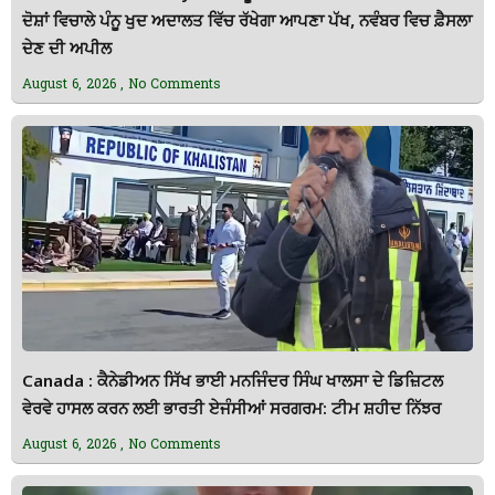
ਦੋਸ਼ਾਂ ਵਿਚਾਲੇ ਪੰਨੂ ਖੁਦ ਅਦਾਲਤ ਵਿੱਚ ਰੱਖੇਗਾ ਆਪਣਾ ਪੱਖ, ਨਵੰਬਰ ਵਿਚ ਫ਼ੈਸਲਾ
ਦੇਣ ਦੀ ਅਪੀਲ
August 6, 2026
No Comments
Canada : ਕੈਨੇਡੀਅਨ ਸਿੱਖ ਭਾਈ ਮਨਜਿੰਦਰ ਸਿੰਘ ਖਾਲਸਾ ਦੇ ਡਿਜ਼ਿਟਲ
ਵੇਰਵੇ ਹਾਸਲ ਕਰਨ ਲਈ ਭਾਰਤੀ ਏਜੰਸੀਆਂ ਸਰਗਰਮ: ਟੀਮ ਸ਼ਹੀਦ ਨਿੱਝਰ
August 6, 2026
No Comments