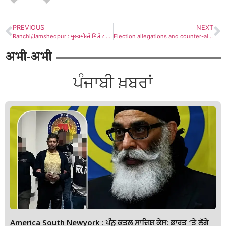
PREVIOUS
NEXT
Ranchi/Jamshedpur : मुख्यमंत्री से मिले टाटा मोटर्स वर्कर्स यूनियन के महामंत्री आरके सिंह
Election allegations and counter-allegations begin : जुगसलाई मेयर चुनाव को लेकर आजसू का झामुमो पर तीखा हमला, निष्पक्ष चुनाव की मांग
अभी-अभी
ਪੰਜਾਬੀ ਖ਼ਬਰਾਂ
America South Newyork : ਪੰਨੂ ਕਤਲ ਸਾਜ਼ਿਸ਼ ਕੇਸ: ਭਾਰਤ ‘ਤੇ ਲੱਗੇ