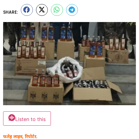
SHARE:
Listen to this
फतेह लाइव, रिपोर्टर.