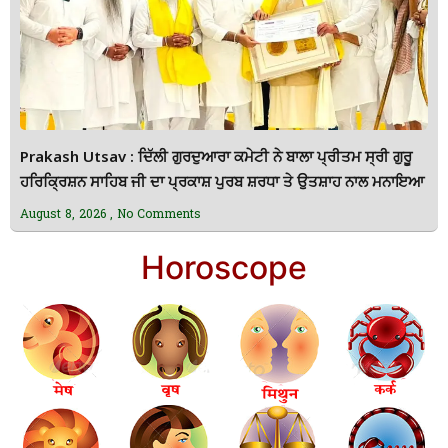
Prakash Utsav : ਦਿੱਲੀ ਗੁਰਦੁਆਰਾ ਕਮੇਟੀ ਨੇ ਬਾਲਾ ਪ੍ਰੀਤਮ ਸ੍ਰੀ ਗੁਰੂ
ਹਰਿਕ੍ਰਿਸ਼ਨ ਸਾਹਿਬ ਜੀ ਦਾ ਪ੍ਰਕਾਸ਼ ਪੁਰਬ ਸ਼ਰਧਾ ਤੇ ਉਤਸ਼ਾਹ ਨਾਲ ਮਨਾਇਆ
August 8, 2026
No Comments
Horoscope