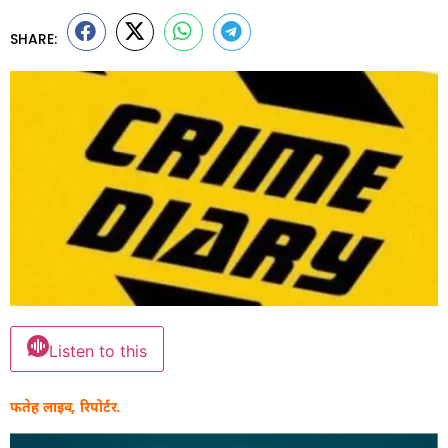
SHARE:
Listen to this
फतेह लाइव, रिपोर्टर.