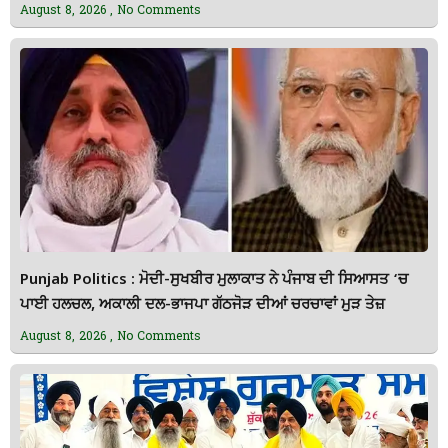
August 8, 2026
No Comments
Punjab Politics : ਮੋਦੀ-ਸੁਖਬੀਰ ਮੁਲਾਕਾਤ ਨੇ ਪੰਜਾਬ ਦੀ ਸਿਆਸਤ ‘ਚ
ਪਾਈ ਹਲਚਲ, ਅਕਾਲੀ ਦਲ-ਭਾਜਪਾ ਗੱਠਜੋੜ ਦੀਆਂ ਚਰਚਾਵਾਂ ਮੁੜ ਤੇਜ਼
August 8, 2026
No Comments