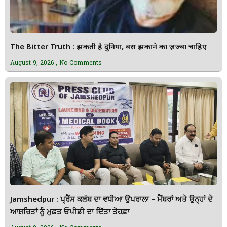
The Bitter Truth : झुकती है दुनिया, बस झुकाने का ज़ज्बा चाहिए
August 9, 2026
No Comments
Jamshedpur : ਪ੍ਰੈੱਸ ਕਲੱਬ ਦਾ ਵਧੀਆ ਉਪਰਾਲਾ – ਮੈਂਬਰਾਂ ਅਤੇ ਉਨ੍ਹਾਂ ਦੇ
ਆਸ਼ਰਿਤਾਂ ਨੂੰ ਮੁਫ਼ਤ ਓਪੀਡੀ ਦਾ ਦਿੱਤਾ ਤੋਹਫ਼ਾ