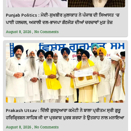
Punjab Politics : ਮੋਦੀ-ਸੁਖਬੀਰ ਮੁਲਾਕਾਤ ਨੇ ਪੰਜਾਬ ਦੀ ਸਿਆਸਤ ‘ਚ
ਪਾਈ ਹਲਚਲ, ਅਕਾਲੀ ਦਲ-ਭਾਜਪਾ ਗੱਠਜੋੜ ਦੀਆਂ ਚਰਚਾਵਾਂ ਮੁੜ ਤੇਜ਼
August 8, 2026
No Comments
Prakash Utsav : ਦਿੱਲੀ ਗੁਰਦੁਆਰਾ ਕਮੇਟੀ ਨੇ ਬਾਲਾ ਪ੍ਰੀਤਮ ਸ੍ਰੀ ਗੁਰੂ
ਹਰਿਕ੍ਰਿਸ਼ਨ ਸਾਹਿਬ ਜੀ ਦਾ ਪ੍ਰਕਾਸ਼ ਪੁਰਬ ਸ਼ਰਧਾ ਤੇ ਉਤਸ਼ਾਹ ਨਾਲ ਮਨਾਇਆ
August 8, 2026
No Comments