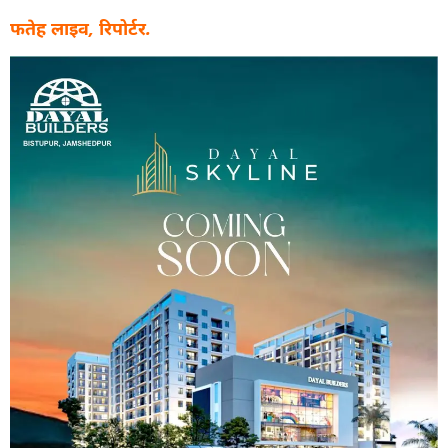
फतेह लाइव, रिपोर्टर.