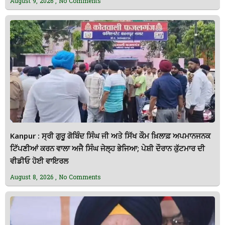
August 9, 2026
No Comments
Kanpur : ਸ੍ਰੀ ਗੁਰੂ ਗੋਬਿੰਦ ਸਿੰਘ ਜੀ ਅਤੇ ਸਿੱਖ ਕੌਮ ਖ਼ਿਲਾਫ਼ ਅਪਮਾਨਜਨਕ
ਟਿੱਪਣੀਆਂ ਕਰਨ ਵਾਲਾ ਅਜੈ ਸਿੰਘ ਜੇਲ੍ਹ ਭੇਜਿਆ; ਪੇਸ਼ੀ ਦੌਰਾਨ ਕੁੱਟਮਾਰ ਦੀ
ਵੀਡੀਓ ਹੋਈ ਵਾਇਰਲ
August 8, 2026
No Comments