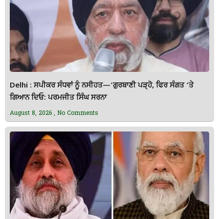
Delhi : ਸਪੀਕਰ ਸੰਧਵਾਂ ਨੂੰ ਨਸੀਹਤ—’ਗੁਰਬਾਣੀ ਪੜ੍ਹੋ, ਫਿਰ ਸੰਗਤ ‘ਤੇ
ਗਿਆਨ ਦਿਓ: ਪਰਮਜੀਤ ਸਿੰਘ ਸਰਨਾ
August 8, 2026
No Comments