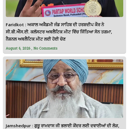
Faridkot : ਅਕਾਲ ਅਕੈਡਮੀ ਜੰਡ ਸਾਹਿਬ ਦੀ ਹਰਸ਼ਦੀਪ ਕੌਰ ਨੇ
ਸੀ.ਬੀ.ਐੱਸ.ਈ. ਕਲੱਸਟਰ ਅਥਲੈਟਿਕ ਮੀਟ ਵਿੱਚ ਜਿੱਤਿਆ ਸੋਨ ਤਗਮਾ,
ਨੈਸ਼ਨਲ ਅਥਲੈਟਿਕ ਮੀਟ ਲਈ ਹੋਈ ਚੋਣ
August 6, 2026
No Comments
Jamshedpur : ਗੁਰੂ ਰਾਮਦਾਸ ਜੀ ਭਲਾਈ ਕੇਂਦਰ ਲਈ ਦਵਾਈਆਂ ਦੀ ਲੋੜ,