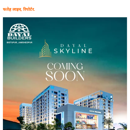
फतेह लाइव, रिपोर्टर.