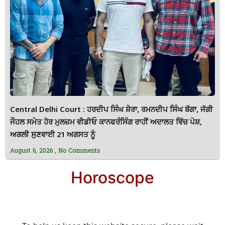
Central Delhi Court : ਹਰਦੀਪ ਸਿੰਘ ਸ਼ੇਰਾ, ਰਮਨਦੀਪ ਸਿੰਘ ਬੱਗਾ, ਜੱਗੀ
ਜੌਹਲ ਸਮੇਤ ਹੋਰ ਮੁਲਜ਼ਮ ਵੀਡੀਓ ਕਾਨਫਰੰਸਿੰਗ ਰਾਹੀਂ ਅਦਾਲਤ ਵਿੱਚ ਪੇਸ਼,
ਅਗਲੀ ਸੁਣਵਾਈ 21 ਅਗਸਤ ਨੂੰ
August 6, 2026
No Comments
Horoscope