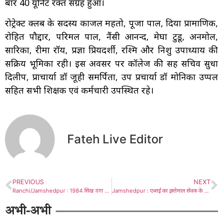
बार 40 यूनिट रक्त संग्रह हुआ।
रोट्रेक्ट क्लब के सदस्य काजल महतो, पूजा पाल, दिया प्रामाणिक,
रोहित पौद्दार, परिमल पाल, नैंसी आनन्द, मेघा टुडू, अनमोल,
सारिका, रीमा रॉय, प्रज्ञा प्रियदर्शी, रश्मि और निशु उपाध्याय की
सक्रिय भूमिका रही। इस अवसर पर कॉलेज की सह सचिव सुधा
दिलीप, प्राचार्या डॉ जूही समर्पिता, उप प्रचार्या डॉ मोनिका उप्पल
सहित सभी शिक्षक एवं कर्मचारी उपस्थित रहे।
Fateh Live Editor
PREVIOUS
NEXT
Ranchi/Jamshedpur : 1984 सिख दंगा मामला – रिटायर्ड जस्टिस गौतम कुमार चौधरी की अध्यक्षता में वन मैन कमीशन गठित
Jamshedpur : एआई का इस्तेमाल सेवक के रुप में करें : सरयू राय
अभी-अभी