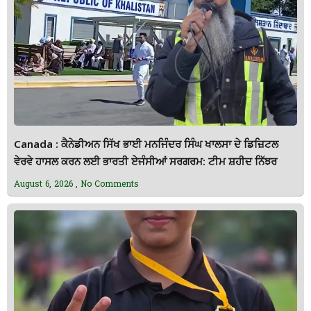
Canada : ਕੈਨੇਡੀਅਨ ਸਿੱਖ ਭਾਈ ਮਨਜਿੰਦਰ ਸਿੰਘ ਖਾਲਸਾ ਦੇ ਡਿਜ਼ਿਟਲ
ਵੇਰਵੇ ਹਾਸਲ ਕਰਨ ਲਈ ਭਾਰਤੀ ਏਜੰਸੀਆਂ ਸਰਗਰਮ: ਟੀਮ ਸ਼ਹੀਦ ਨਿੱਝਰ
August 6, 2026
No Comments