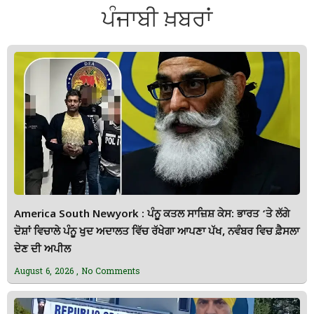
ਪੰਜਾਬੀ ਖ਼ਬਰਾਂ
America South Newyork : ਪੰਨੂ ਕਤਲ ਸਾਜ਼ਿਸ਼ ਕੇਸ: ਭਾਰਤ ‘ਤੇ ਲੱਗੇ
ਦੋਸ਼ਾਂ ਵਿਚਾਲੇ ਪੰਨੂ ਖੁਦ ਅਦਾਲਤ ਵਿੱਚ ਰੱਖੇਗਾ ਆਪਣਾ ਪੱਖ, ਨਵੰਬਰ ਵਿਚ ਫ਼ੈਸਲਾ
ਦੇਣ ਦੀ ਅਪੀਲ
August 6, 2026
No Comments