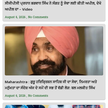
ਸੀਜੀਪੀਸੀ ਪ੍ਰਧਾਨ ਭਗਵਾਨ ਸਿੰਘ ਨੇ ਸੰਗਤ ਨੂੰ ਸੇਵਾ ਲਈ ਕੀਤੀ ਅਪੀਲ, ਦੇਖੋ
ਅਪੀਲ ਦਾ – Video
August 6, 2026
No Comments
Maharashtra : ਗੁਰੂ ਹਰਿਕ੍ਰਿਸ਼ਨ ਸਾਹਿਬ ਜੀ ਦਾ ਸੇਵਾ, ਨਿਮਰਤਾ ਅਤੇ
ਮਨੁੱਖਤਾ ਦਾ ਸੰਦੇਸ਼ ਅੱਜ ਦੇ ਸਮੇਂ ਦੀ ਸਭ ਤੋਂ ਵੱਡੀ ਲੋੜ: ਬਲ ਮਲਕੀਤ ਸਿੰਘ
August 6, 2026
No Comments