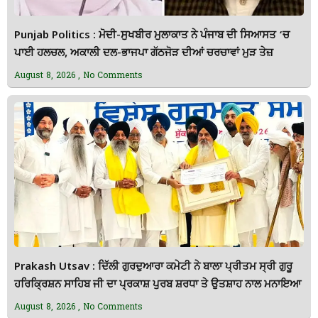
Punjab Politics : ਮੋਦੀ-ਸੁਖਬੀਰ ਮੁਲਾਕਾਤ ਨੇ ਪੰਜਾਬ ਦੀ ਸਿਆਸਤ ‘ਚ
ਪਾਈ ਹਲਚਲ, ਅਕਾਲੀ ਦਲ-ਭਾਜਪਾ ਗੱਠਜੋੜ ਦੀਆਂ ਚਰਚਾਵਾਂ ਮੁੜ ਤੇਜ਼
August 8, 2026
No Comments
Prakash Utsav : ਦਿੱਲੀ ਗੁਰਦੁਆਰਾ ਕਮੇਟੀ ਨੇ ਬਾਲਾ ਪ੍ਰੀਤਮ ਸ੍ਰੀ ਗੁਰੂ
ਹਰਿਕ੍ਰਿਸ਼ਨ ਸਾਹਿਬ ਜੀ ਦਾ ਪ੍ਰਕਾਸ਼ ਪੁਰਬ ਸ਼ਰਧਾ ਤੇ ਉਤਸ਼ਾਹ ਨਾਲ ਮਨਾਇਆ
August 8, 2026
No Comments