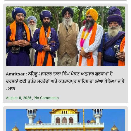
Amritsar : ਨਹਿਰੂ-ਮਾਸਟਰ ਤਾਰਾ ਸਿੰਘ ਪੈਕਟ ਅਨੁਸਾਰ ਗੁਰਧਾਮਾਂ ਦੇ
ਦਰਸ਼ਨਾਂ ਲਈ ਤੁਰੰਤ ਸਰਹੱਦਾਂ ਅਤੇ ਕਰਤਾਰਪੁਰ ਸਾਹਿਬ ਦਾ ਲਾਂਘਾ ਖੋਲਿਆ ਜਾਵੇ
: ਮਾਨ
August 8, 2026
No Comments