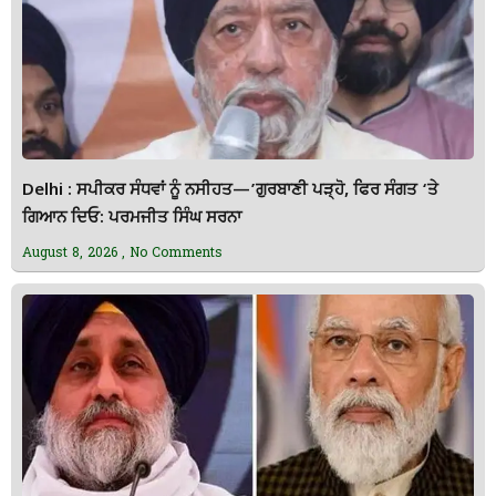
Delhi : ਸਪੀਕਰ ਸੰਧਵਾਂ ਨੂੰ ਨਸੀਹਤ—’ਗੁਰਬਾਣੀ ਪੜ੍ਹੋ, ਫਿਰ ਸੰਗਤ ‘ਤੇ
ਗਿਆਨ ਦਿਓ: ਪਰਮਜੀਤ ਸਿੰਘ ਸਰਨਾ
August 8, 2026
No Comments