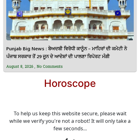
Punjab Big News : ਬੇਅਦਬੀ ਵਿਰੋਧੀ ਕਾਨੂੰਨ – ਮਾਹਿਰਾਂ ਦੀ ਕਮੇਟੀ ਨੇ
ਪੰਜਾਬ ਸਰਕਾਰ ਤੋਂ 29 ਜੂਨ ਦੇ ਆਦੇਸ਼ਾਂ ਦੀ ਪਾਲਣਾ ਰਿਪੋਰਟ ਮੰਗੀ
August 8, 2026
No Comments
Horoscope