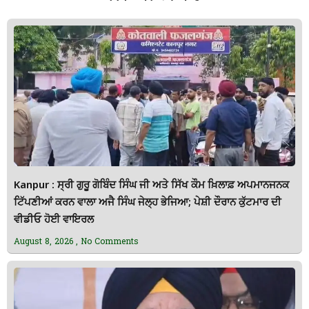
Kanpur : ਸ੍ਰੀ ਗੁਰੂ ਗੋਬਿੰਦ ਸਿੰਘ ਜੀ ਅਤੇ ਸਿੱਖ ਕੌਮ ਖ਼ਿਲਾਫ਼ ਅਪਮਾਨਜਨਕ
ਟਿੱਪਣੀਆਂ ਕਰਨ ਵਾਲਾ ਅਜੈ ਸਿੰਘ ਜੇਲ੍ਹ ਭੇਜਿਆ; ਪੇਸ਼ੀ ਦੌਰਾਨ ਕੁੱਟਮਾਰ ਦੀ
ਵੀਡੀਓ ਹੋਈ ਵਾਇਰਲ
August 8, 2026
No Comments