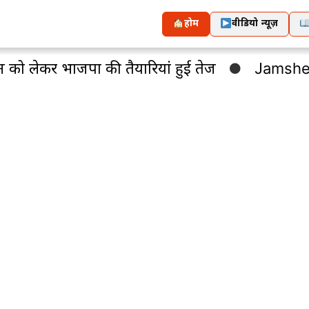
होम
वीडियो न्यूज़
ाजपा की तैयारियां हुई तेज
Jamshedpur : कंपनी क