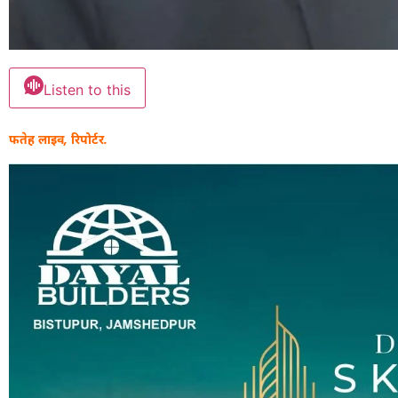
Listen to this
फतेह लाइव, रिपोर्टर.