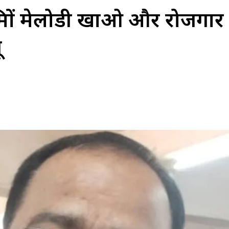
्रों मेलोडी खाओ और रोजगार
ू