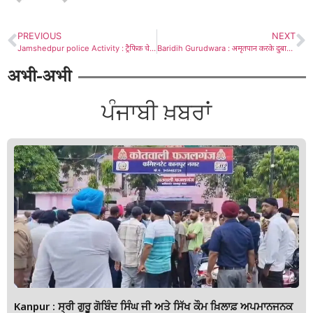
PREVIOUS
NEXT
Jamshedpur police Activity : ट्रैफिक चेकिंग में धड़ल्ले से हो रही खेला, इस कार को छोड़ने के पीछे क्या है सच्चाई
Baridih Gurudwara : अमृतपान करके दुबारा गुरु वाले बने कुलदीप सिंह
अभी-अभी
ਪੰਜਾਬੀ ਖ਼ਬਰਾਂ
Kanpur : ਸ੍ਰੀ ਗੁਰੂ ਗੋਬਿੰਦ ਸਿੰਘ ਜੀ ਅਤੇ ਸਿੱਖ ਕੌਮ ਖ਼ਿਲਾਫ਼ ਅਪਮਾਨਜਨਕ