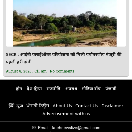
SECR : आईबी फ्लाईओवर परियोजना को मिली पर्यावरणीय मंजूरी की
पहली हरी झंडी
August 8, 2026
6:11 am
No Comments
होम
देश-दुनिया
राजनीति
अपराध
मीडिया वॉच
पंजाबी
हिंदी न्यूज़
ਪੰਜਾਬੀ ਨਿਊਜ਼
About Us
Contact Us
Disclaimer
Advertisement with us
Email : fatehnewslive@gmail.com