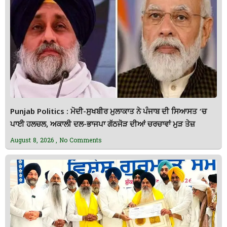
Punjab Politics : ਮੋਦੀ-ਸੁਖਬੀਰ ਮੁਲਾਕਾਤ ਨੇ ਪੰਜਾਬ ਦੀ ਸਿਆਸਤ ‘ਚ
ਪਾਈ ਹਲਚਲ, ਅਕਾਲੀ ਦਲ-ਭਾਜਪਾ ਗੱਠਜੋੜ ਦੀਆਂ ਚਰਚਾਵਾਂ ਮੁੜ ਤੇਜ਼
August 8, 2026
No Comments