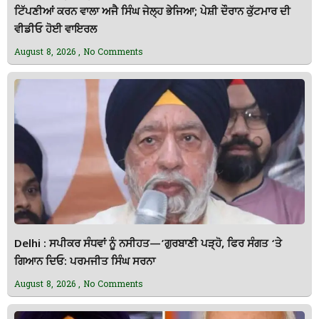
ਟਿੱਪਣੀਆਂ ਕਰਨ ਵਾਲਾ ਅਜੈ ਸਿੰਘ ਜੇਲ੍ਹ ਭੇਜਿਆ; ਪੇਸ਼ੀ ਦੌਰਾਨ ਕੁੱਟਮਾਰ ਦੀ
ਵੀਡੀਓ ਹੋਈ ਵਾਇਰਲ
August 8, 2026
No Comments
Delhi : ਸਪੀਕਰ ਸੰਧਵਾਂ ਨੂੰ ਨਸੀਹਤ—’ਗੁਰਬਾਣੀ ਪੜ੍ਹੋ, ਫਿਰ ਸੰਗਤ ‘ਤੇ
ਗਿਆਨ ਦਿਓ: ਪਰਮਜੀਤ ਸਿੰਘ ਸਰਨਾ
August 8, 2026
No Comments