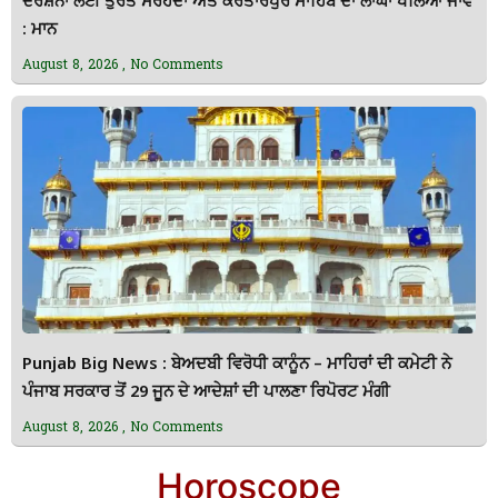
ਦਰਸ਼ਨਾਂ ਲਈ ਤੁਰੰਤ ਸਰਹੱਦਾਂ ਅਤੇ ਕਰਤਾਰਪੁਰ ਸਾਹਿਬ ਦਾ ਲਾਂਘਾ ਖੋਲਿਆ ਜਾਵੇ
: ਮਾਨ
August 8, 2026
No Comments
Punjab Big News : ਬੇਅਦਬੀ ਵਿਰੋਧੀ ਕਾਨੂੰਨ – ਮਾਹਿਰਾਂ ਦੀ ਕਮੇਟੀ ਨੇ
ਪੰਜਾਬ ਸਰਕਾਰ ਤੋਂ 29 ਜੂਨ ਦੇ ਆਦੇਸ਼ਾਂ ਦੀ ਪਾਲਣਾ ਰਿਪੋਰਟ ਮੰਗੀ
August 8, 2026
No Comments
Horoscope