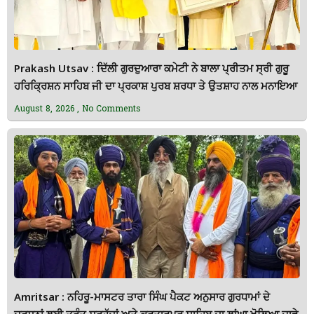
Prakash Utsav : ਦਿੱਲੀ ਗੁਰਦੁਆਰਾ ਕਮੇਟੀ ਨੇ ਬਾਲਾ ਪ੍ਰੀਤਮ ਸ੍ਰੀ ਗੁਰੂ
ਹਰਿਕ੍ਰਿਸ਼ਨ ਸਾਹਿਬ ਜੀ ਦਾ ਪ੍ਰਕਾਸ਼ ਪੁਰਬ ਸ਼ਰਧਾ ਤੇ ਉਤਸ਼ਾਹ ਨਾਲ ਮਨਾਇਆ
August 8, 2026
No Comments
Amritsar : ਨਹਿਰੂ-ਮਾਸਟਰ ਤਾਰਾ ਸਿੰਘ ਪੈਕਟ ਅਨੁਸਾਰ ਗੁਰਧਾਮਾਂ ਦੇ