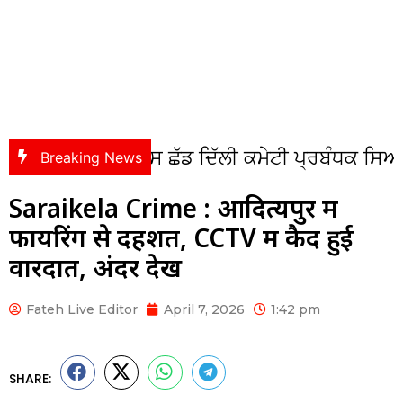
ਆਂ ਨੂੰ ਲਾਵਾਰਿਸ ਛੱਡ ਦਿੱਲੀ ਕਮੇਟੀ ਪ੍ਰਬੰਧਕ ਸਿਆਸੀ ਬਿਆ
Breaking News
Saraikela Crime : आदित्यपुर में
फायरिंग से दहशत, CCTV में कैद हुई
वारदात, अंदर देखें
Fateh Live Editor
April 7, 2026
1:42 pm
SHARE: