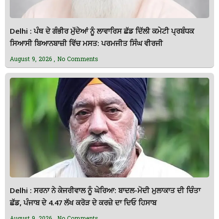
Delhi : ਪੰਥ ਦੇ ਗੰਭੀਰ ਮੁੱਦੇਆਂ ਨੂੰ ਲਾਵਾਰਿਸ ਛੱਡ ਦਿੱਲੀ ਕਮੇਟੀ ਪ੍ਰਬੰਧਕ
ਸਿਆਸੀ ਬਿਆਨਬਾਜ਼ੀ ਵਿੱਚ ਮਸਤ: ਪਰਮਜੀਤ ਸਿੰਘ ਵੀਰਜੀ
August 9, 2026
No Comments
Delhi : ਸਰਨਾ ਨੇ ਕੇਜਰੀਵਾਲ ਨੂੰ ਘੇਰਿਆ: ਬਾਦਲ-ਮੋਦੀ ਮੁਲਾਕਾਤ ਦੀ ਚਿੰਤਾ
ਛੱਡ, ਪੰਜਾਬ ਦੇ 4.47 ਲੱਖ ਕਰੋੜ ਦੇ ਕਰਜ਼ੇ ਦਾ ਦਿਓ ਹਿਸਾਬ
August 9, 2026
No Comments