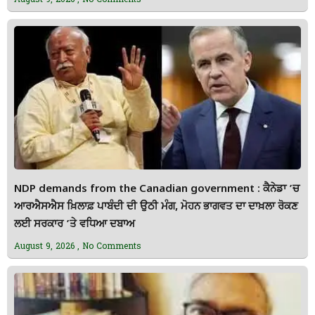
NDP demands from the Canadian government : ਕੈਨੇਡਾ ’ਚ
ਆਰਐਸਐਸ ਖ਼ਿਲਾਫ਼ ਪਾਬੰਦੀ ਦੀ ਉਠੀ ਮੰਗ, ਮੋਹਨ ਭਾਗਵਤ ਦਾ ਦਾਖ਼ਲਾ ਰੋਕਣ
ਲਈ ਸਰਕਾਰ ’ਤੇ ਵਧਿਆ ਦਬਾਅ
August 9, 2026
No Comments