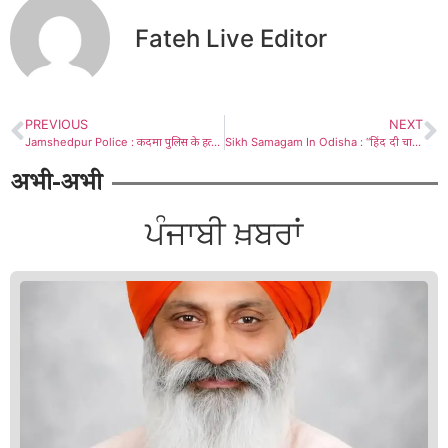
Fateh Live Editor
PREVIOUS
NEXT
Jamshedpur Police : कदमा पुलिस के हत्थे चढ़ा बाइक चोर गिरोह का सरगना, तीन बाइक बरामद, देखें – Video
Sikh Samagam In Odisha : “हिंद दी चादर” श्री गुरु तेग बहादुर, 350वें सालाना समागम में शामिल होकर पुरी से लौटी सीजीपीसी टीम एवं संगत, देखें – Video
अभी-अभी
ਪੰਜਾਬੀ ਖ਼ਬਰਾਂ