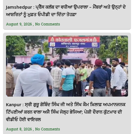
Jamshedpur : ਪ੍ਰੈੱਸ ਕਲੱਬ ਦਾ ਵਧੀਆ ਉਪਰਾਲਾ – ਮੈਂਬਰਾਂ ਅਤੇ ਉਨ੍ਹਾਂ ਦੇ
ਆਸ਼ਰਿਤਾਂ ਨੂੰ ਮੁਫ਼ਤ ਓਪੀਡੀ ਦਾ ਦਿੱਤਾ ਤੋਹਫ਼ਾ
August 9, 2026
No Comments
Kanpur : ਸ੍ਰੀ ਗੁਰੂ ਗੋਬਿੰਦ ਸਿੰਘ ਜੀ ਅਤੇ ਸਿੱਖ ਕੌਮ ਖ਼ਿਲਾਫ਼ ਅਪਮਾਨਜਨਕ
ਟਿੱਪਣੀਆਂ ਕਰਨ ਵਾਲਾ ਅਜੈ ਸਿੰਘ ਜੇਲ੍ਹ ਭੇਜਿਆ; ਪੇਸ਼ੀ ਦੌਰਾਨ ਕੁੱਟਮਾਰ ਦੀ
ਵੀਡੀਓ ਹੋਈ ਵਾਇਰਲ
August 8, 2026
No Comments