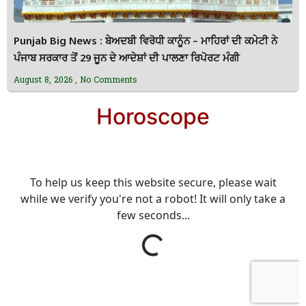
Punjab Big News : ਬੇਅਦਬੀ ਵਿਰੋਧੀ ਕਾਨੂੰਨ – ਮਾਹਿਰਾਂ ਦੀ ਕਮੇਟੀ ਨੇ
ਪੰਜਾਬ ਸਰਕਾਰ ਤੋਂ 29 ਜੂਨ ਦੇ ਆਦੇਸ਼ਾਂ ਦੀ ਪਾਲਣਾ ਰਿਪੋਰਟ ਮੰਗੀ
August 8, 2026
No Comments
Horoscope