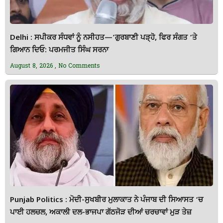
Delhi : ਸਪੀਕਰ ਸੰਧਵਾਂ ਨੂੰ ਨਸੀਹਤ—’ਗੁਰਬਾਣੀ ਪੜ੍ਹੋ, ਫਿਰ ਸੰਗਤ ‘ਤੇ
ਗਿਆਨ ਦਿਓ: ਪਰਮਜੀਤ ਸਿੰਘ ਸਰਨਾ
August 8, 2026
No Comments
Punjab Politics : ਮੋਦੀ-ਸੁਖਬੀਰ ਮੁਲਾਕਾਤ ਨੇ ਪੰਜਾਬ ਦੀ ਸਿਆਸਤ ‘ਚ
ਪਾਈ ਹਲਚਲ, ਅਕਾਲੀ ਦਲ-ਭਾਜਪਾ ਗੱਠਜੋੜ ਦੀਆਂ ਚਰਚਾਵਾਂ ਮੁੜ ਤੇਜ਼