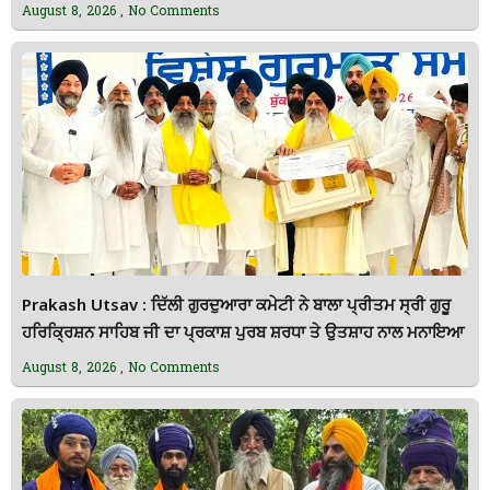
August 8, 2026
No Comments
Prakash Utsav : ਦਿੱਲੀ ਗੁਰਦੁਆਰਾ ਕਮੇਟੀ ਨੇ ਬਾਲਾ ਪ੍ਰੀਤਮ ਸ੍ਰੀ ਗੁਰੂ
ਹਰਿਕ੍ਰਿਸ਼ਨ ਸਾਹਿਬ ਜੀ ਦਾ ਪ੍ਰਕਾਸ਼ ਪੁਰਬ ਸ਼ਰਧਾ ਤੇ ਉਤਸ਼ਾਹ ਨਾਲ ਮਨਾਇਆ
August 8, 2026
No Comments