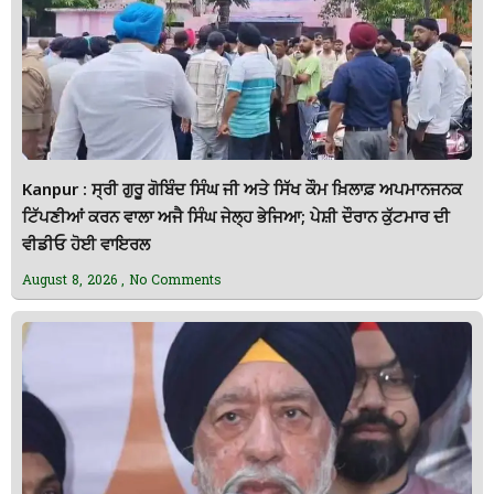
Kanpur : ਸ੍ਰੀ ਗੁਰੂ ਗੋਬਿੰਦ ਸਿੰਘ ਜੀ ਅਤੇ ਸਿੱਖ ਕੌਮ ਖ਼ਿਲਾਫ਼ ਅਪਮਾਨਜਨਕ
ਟਿੱਪਣੀਆਂ ਕਰਨ ਵਾਲਾ ਅਜੈ ਸਿੰਘ ਜੇਲ੍ਹ ਭੇਜਿਆ; ਪੇਸ਼ੀ ਦੌਰਾਨ ਕੁੱਟਮਾਰ ਦੀ
ਵੀਡੀਓ ਹੋਈ ਵਾਇਰਲ
August 8, 2026
No Comments