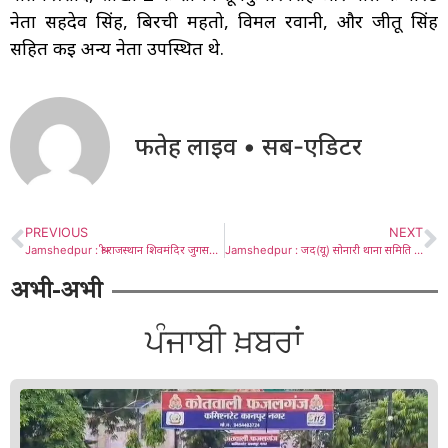
नेता सहदेव सिंह, बिरची महतो, विमल रवानी, और जीतू सिंह
सहित कई अन्य नेता उपस्थित थे.
फतेह लाइव • सब-एडिटर
PREVIOUS
NEXT
Jamshedpur : श्री राजस्थान शिवमंदिर जुगसलाई में 152वीं श्री हनुमान चालीसा की प्रस्तुति, ‘आपरेशन सिंदूर’ को समर्पित
Jamshedpur : जद(यू) सोनारी थाना समिति का हुआ विस्तार, बुद्धेश्वर कर्मकार बने महासचिव
अभी-अभी
ਪੰਜਾਬੀ ਖ਼ਬਰਾਂ