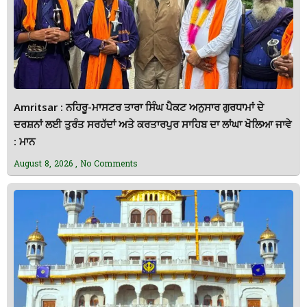
Amritsar : ਨਹਿਰੂ-ਮਾਸਟਰ ਤਾਰਾ ਸਿੰਘ ਪੈਕਟ ਅਨੁਸਾਰ ਗੁਰਧਾਮਾਂ ਦੇ
ਦਰਸ਼ਨਾਂ ਲਈ ਤੁਰੰਤ ਸਰਹੱਦਾਂ ਅਤੇ ਕਰਤਾਰਪੁਰ ਸਾਹਿਬ ਦਾ ਲਾਂਘਾ ਖੋਲਿਆ ਜਾਵੇ
: ਮਾਨ
August 8, 2026
No Comments