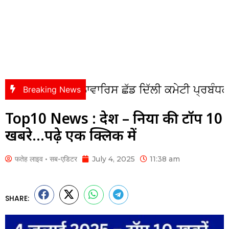
ੁੱਦੇਆਂ ਨੂੰ ਲਾਵਾਰਿਸ ਛੱਡ ਦਿੱਲੀ ਕਮੇਟੀ ਪ੍ਰਬੰਧਕ ਸਿਆਸੀ
Breaking News
Top10 News : देश – दुनिया की टॉप 10
खबरे…पढ़े एक क्लिक में
फतेह लाइव • सब-एडिटर
July 4, 2025
11:38 am
SHARE: