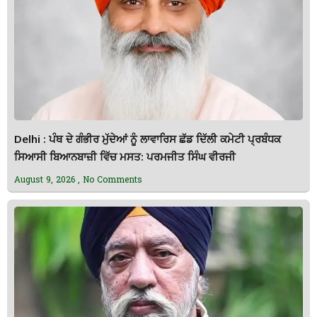
Delhi : ਪੰਥ ਦੇ ਗੰਭੀਰ ਮੁੱਦੇਆਂ ਨੂੰ ਲਾਵਾਰਿਸ ਛੱਡ ਦਿੱਲੀ ਕਮੇਟੀ ਪ੍ਰਬੰਧਕ
ਸਿਆਸੀ ਬਿਆਨਬਾਜ਼ੀ ਵਿੱਚ ਮਸਤ: ਪਰਮਜੀਤ ਸਿੰਘ ਵੀਰਜੀ
August 9, 2026
No Comments