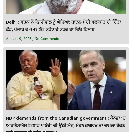
Delhi : ਸਰਨਾ ਨੇ ਕੇਜਰੀਵਾਲ ਨੂੰ ਘੇਰਿਆ: ਬਾਦਲ-ਮੋਦੀ ਮੁਲਾਕਾਤ ਦੀ ਚਿੰਤਾ
ਛੱਡ, ਪੰਜਾਬ ਦੇ 4.47 ਲੱਖ ਕਰੋੜ ਦੇ ਕਰਜ਼ੇ ਦਾ ਦਿਓ ਹਿਸਾਬ
August 9, 2026
No Comments
NDP demands from the Canadian government : ਕੈਨੇਡਾ ’ਚ
ਆਰਐਸਐਸ ਖ਼ਿਲਾਫ਼ ਪਾਬੰਦੀ ਦੀ ਉਠੀ ਮੰਗ, ਮੋਹਨ ਭਾਗਵਤ ਦਾ ਦਾਖ਼ਲਾ ਰੋਕਣ