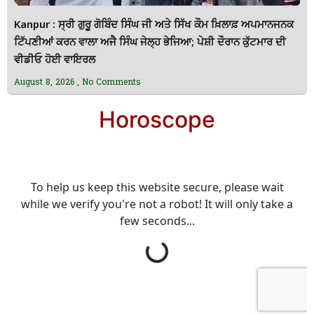
Kanpur : ਸ੍ਰੀ ਗੁਰੂ ਗੋਬਿੰਦ ਸਿੰਘ ਜੀ ਅਤੇ ਸਿੱਖ ਕੌਮ ਖ਼ਿਲਾਫ਼ ਅਪਮਾਨਜਨਕ
ਟਿੱਪਣੀਆਂ ਕਰਨ ਵਾਲਾ ਅਜੈ ਸਿੰਘ ਜੇਲ੍ਹ ਭੇਜਿਆ; ਪੇਸ਼ੀ ਦੌਰਾਨ ਕੁੱਟਮਾਰ ਦੀ
ਵੀਡੀਓ ਹੋਈ ਵਾਇਰਲ
August 8, 2026
No Comments
Horoscope