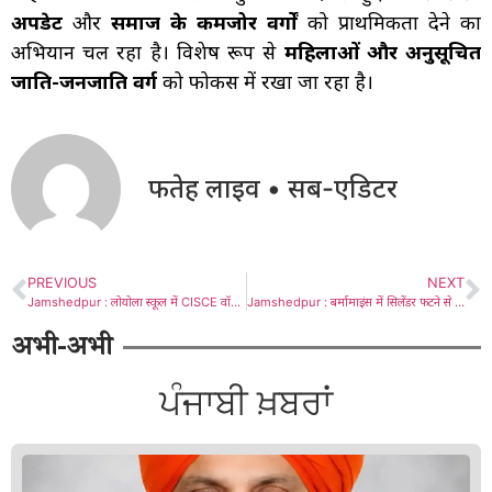
अपडेट
और
समाज के कमजोर वर्गों
को प्राथमिकता देने का
अभियान चल रहा है। विशेष रूप से
महिलाओं और अनुसूचित
जाति-जनजाति वर्ग
को फोकस में रखा जा रहा है।
फतेह लाइव • सब-एडिटर
PREVIOUS
NEXT
Jamshedpur : लोयोला स्कूल में CISCE वॉलीबॉल टूर्नामेंट सफलतापूर्वक संपन्न, 17 स्कूलों ने लिया भाग
Jamshedpur : बर्मामाइंस में सिलेंडर फटने से मजदूर झुलसा, धमाके की चपेट में आया ट्रक
अभी-अभी
ਪੰਜਾਬੀ ਖ਼ਬਰਾਂ