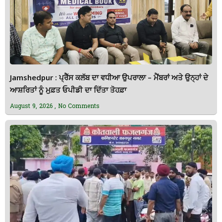
Jamshedpur : ਪ੍ਰੈੱਸ ਕਲੱਬ ਦਾ ਵਧੀਆ ਉਪਰਾਲਾ – ਮੈਂਬਰਾਂ ਅਤੇ ਉਨ੍ਹਾਂ ਦੇ
ਆਸ਼ਰਿਤਾਂ ਨੂੰ ਮੁਫ਼ਤ ਓਪੀਡੀ ਦਾ ਦਿੱਤਾ ਤੋਹਫ਼ਾ
August 9, 2026
No Comments