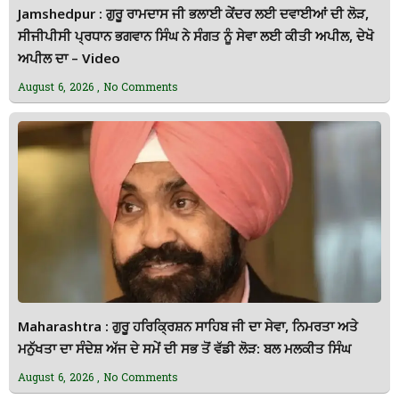
Jamshedpur : ਗੁਰੂ ਰਾਮਦਾਸ ਜੀ ਭਲਾਈ ਕੇਂਦਰ ਲਈ ਦਵਾਈਆਂ ਦੀ ਲੋੜ,
ਸੀਜੀਪੀਸੀ ਪ੍ਰਧਾਨ ਭਗਵਾਨ ਸਿੰਘ ਨੇ ਸੰਗਤ ਨੂੰ ਸੇਵਾ ਲਈ ਕੀਤੀ ਅਪੀਲ, ਦੇਖੋ
ਅਪੀਲ ਦਾ – Video
August 6, 2026
No Comments
Maharashtra : ਗੁਰੂ ਹਰਿਕ੍ਰਿਸ਼ਨ ਸਾਹਿਬ ਜੀ ਦਾ ਸੇਵਾ, ਨਿਮਰਤਾ ਅਤੇ
ਮਨੁੱਖਤਾ ਦਾ ਸੰਦੇਸ਼ ਅੱਜ ਦੇ ਸਮੇਂ ਦੀ ਸਭ ਤੋਂ ਵੱਡੀ ਲੋੜ: ਬਲ ਮਲਕੀਤ ਸਿੰਘ
August 6, 2026
No Comments