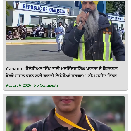
Canada : ਕੈਨੇਡੀਅਨ ਸਿੱਖ ਭਾਈ ਮਨਜਿੰਦਰ ਸਿੰਘ ਖਾਲਸਾ ਦੇ ਡਿਜ਼ਿਟਲ
ਵੇਰਵੇ ਹਾਸਲ ਕਰਨ ਲਈ ਭਾਰਤੀ ਏਜੰਸੀਆਂ ਸਰਗਰਮ: ਟੀਮ ਸ਼ਹੀਦ ਨਿੱਝਰ
August 6, 2026
No Comments