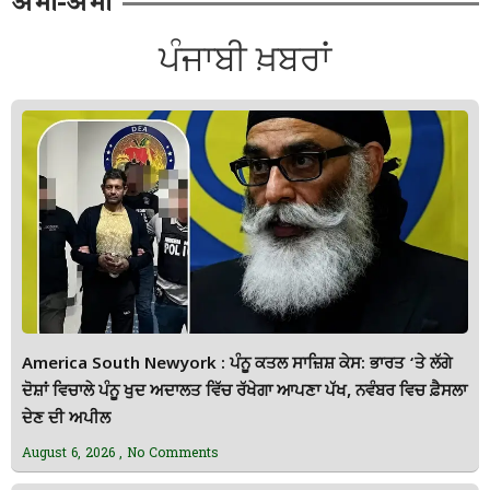
अभी-अभी
ਪੰਜਾਬੀ ਖ਼ਬਰਾਂ
America South Newyork : ਪੰਨੂ ਕਤਲ ਸਾਜ਼ਿਸ਼ ਕੇਸ: ਭਾਰਤ ‘ਤੇ ਲੱਗੇ
ਦੋਸ਼ਾਂ ਵਿਚਾਲੇ ਪੰਨੂ ਖੁਦ ਅਦਾਲਤ ਵਿੱਚ ਰੱਖੇਗਾ ਆਪਣਾ ਪੱਖ, ਨਵੰਬਰ ਵਿਚ ਫ਼ੈਸਲਾ
ਦੇਣ ਦੀ ਅਪੀਲ
August 6, 2026
No Comments