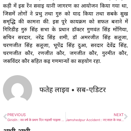
कड़ी में इस रेंन सवाई यानी जागरण का आयोजन किया गया था,
जिसमें लोगों ने प्रभु तथा गुरु को याद किया तथा सबके सुख
समृद्धि की कामना की. इस पूरे कार्यक्रम को सफल बनाने में
गिरिडीह गुरु सिंह सभा के प्रधान डॉक्टर गुणवंत सिंह मोंगिया,
सचिन सरदार, नरेंद्र सिंह शमी, डॉ अमरजीत सिंह सलूजा,
चरणजीत सिंह सलूजा, भूपेंद्र सिंह दुआ, सरदार देवेंद्र सिंह,
चरणजीत कौर, रणजीत कौर, जगजीत कौर, गुरमीत कौर,
जसविंदर कौर सहित कई गणमान्यों का सहयोग रहा.
फतेह लाइव • सब-एडिटर
PREVIOUS
NEXT
Giridih : नव वर्ष के प्रथम दिन मद्रासी पाइल्स क्लिनिक ने जरूरतमंदों के बीच अन्न-वस्त्र का किया वितरण
Jamshedpur Accident : नए साल के जश्न में टेल्को में दर्दनाक सड़क हादसा, पेड़ से कार टकराई, दो युवकों की मौत