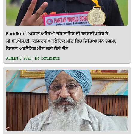
Faridkot : ਅਕਾਲ ਅਕੈਡਮੀ ਜੰਡ ਸਾਹਿਬ ਦੀ ਹਰਸ਼ਦੀਪ ਕੌਰ ਨੇ
ਸੀ.ਬੀ.ਐੱਸ.ਈ. ਕਲੱਸਟਰ ਅਥਲੈਟਿਕ ਮੀਟ ਵਿੱਚ ਜਿੱਤਿਆ ਸੋਨ ਤਗਮਾ,
ਨੈਸ਼ਨਲ ਅਥਲੈਟਿਕ ਮੀਟ ਲਈ ਹੋਈ ਚੋਣ
August 6, 2026
No Comments