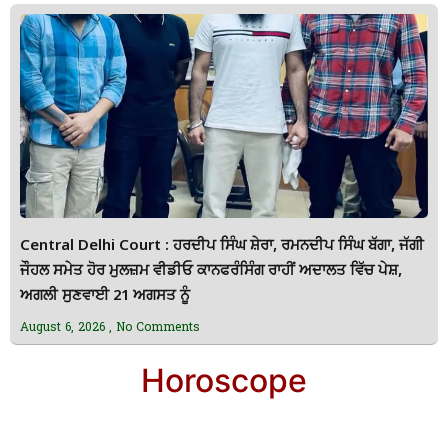
Central Delhi Court : ਹਰਦੀਪ ਸਿੰਘ ਸ਼ੇਰਾ, ਰਮਨਦੀਪ ਸਿੰਘ ਬੱਗਾ, ਜੱਗੀ
ਜੌਹਲ ਸਮੇਤ ਹੋਰ ਮੁਲਜ਼ਮ ਵੀਡੀਓ ਕਾਨਫਰੰਸਿੰਗ ਰਾਹੀਂ ਅਦਾਲਤ ਵਿੱਚ ਪੇਸ਼,
ਅਗਲੀ ਸੁਣਵਾਈ 21 ਅਗਸਤ ਨੂੰ
August 6, 2026
No Comments
Horoscope