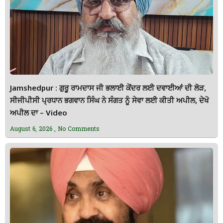
Jamshedpur : ਗੁਰੂ ਰਾਮਦਾਸ ਜੀ ਭਲਾਈ ਕੇਂਦਰ ਲਈ ਦਵਾਈਆਂ ਦੀ ਲੋੜ,
ਸੀਜੀਪੀਸੀ ਪ੍ਰਧਾਨ ਭਗਵਾਨ ਸਿੰਘ ਨੇ ਸੰਗਤ ਨੂੰ ਸੇਵਾ ਲਈ ਕੀਤੀ ਅਪੀਲ, ਦੇਖੋ
ਅਪੀਲ ਦਾ – Video
August 6, 2026
No Comments