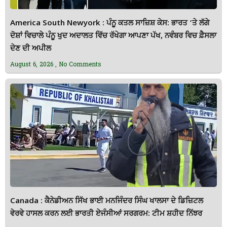
America South Newyork : ਪੰਨੂ ਕਤਲ ਸਾਜ਼ਿਸ਼ ਕੇਸ: ਭਾਰਤ ‘ਤੇ ਲੱਗੇ
ਦੋਸ਼ਾਂ ਵਿਚਾਲੇ ਪੰਨੂ ਖੁਦ ਅਦਾਲਤ ਵਿੱਚ ਰੱਖੇਗਾ ਆਪਣਾ ਪੱਖ, ਨਵੰਬਰ ਵਿਚ ਫ਼ੈਸਲਾ
ਦੇਣ ਦੀ ਅਪੀਲ
August 6, 2026
No Comments
Canada : ਕੈਨੇਡੀਅਨ ਸਿੱਖ ਭਾਈ ਮਨਜਿੰਦਰ ਸਿੰਘ ਖਾਲਸਾ ਦੇ ਡਿਜ਼ਿਟਲ
ਵੇਰਵੇ ਹਾਸਲ ਕਰਨ ਲਈ ਭਾਰਤੀ ਏਜੰਸੀਆਂ ਸਰਗਰਮ: ਟੀਮ ਸ਼ਹੀਦ ਨਿੱਝਰ