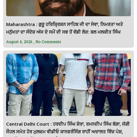
Maharashtra : ਗੁਰੂ ਹਰਿਕ੍ਰਿਸ਼ਨ ਸਾਹਿਬ ਜੀ ਦਾ ਸੇਵਾ, ਨਿਮਰਤਾ ਅਤੇ
ਮਨੁੱਖਤਾ ਦਾ ਸੰਦੇਸ਼ ਅੱਜ ਦੇ ਸਮੇਂ ਦੀ ਸਭ ਤੋਂ ਵੱਡੀ ਲੋੜ: ਬਲ ਮਲਕੀਤ ਸਿੰਘ
August 6, 2026
No Comments
Central Delhi Court : ਹਰਦੀਪ ਸਿੰਘ ਸ਼ੇਰਾ, ਰਮਨਦੀਪ ਸਿੰਘ ਬੱਗਾ, ਜੱਗੀ
ਜੌਹਲ ਸਮੇਤ ਹੋਰ ਮੁਲਜ਼ਮ ਵੀਡੀਓ ਕਾਨਫਰੰਸਿੰਗ ਰਾਹੀਂ ਅਦਾਲਤ ਵਿੱਚ ਪੇਸ਼,