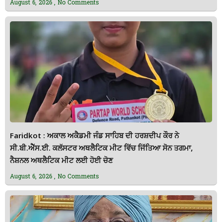
August 6, 2026
No Comments
Faridkot : ਅਕਾਲ ਅਕੈਡਮੀ ਜੰਡ ਸਾਹਿਬ ਦੀ ਹਰਸ਼ਦੀਪ ਕੌਰ ਨੇ
ਸੀ.ਬੀ.ਐੱਸ.ਈ. ਕਲੱਸਟਰ ਅਥਲੈਟਿਕ ਮੀਟ ਵਿੱਚ ਜਿੱਤਿਆ ਸੋਨ ਤਗਮਾ,
ਨੈਸ਼ਨਲ ਅਥਲੈਟਿਕ ਮੀਟ ਲਈ ਹੋਈ ਚੋਣ
August 6, 2026
No Comments