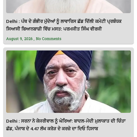
Delhi : ਪੰਥ ਦੇ ਗੰਭੀਰ ਮੁੱਦੇਆਂ ਨੂੰ ਲਾਵਾਰਿਸ ਛੱਡ ਦਿੱਲੀ ਕਮੇਟੀ ਪ੍ਰਬੰਧਕ
ਸਿਆਸੀ ਬਿਆਨਬਾਜ਼ੀ ਵਿੱਚ ਮਸਤ: ਪਰਮਜੀਤ ਸਿੰਘ ਵੀਰਜੀ
August 9, 2026
No Comments
Delhi : ਸਰਨਾ ਨੇ ਕੇਜਰੀਵਾਲ ਨੂੰ ਘੇਰਿਆ: ਬਾਦਲ-ਮੋਦੀ ਮੁਲਾਕਾਤ ਦੀ ਚਿੰਤਾ
ਛੱਡ, ਪੰਜਾਬ ਦੇ 4.47 ਲੱਖ ਕਰੋੜ ਦੇ ਕਰਜ਼ੇ ਦਾ ਦਿਓ ਹਿਸਾਬ