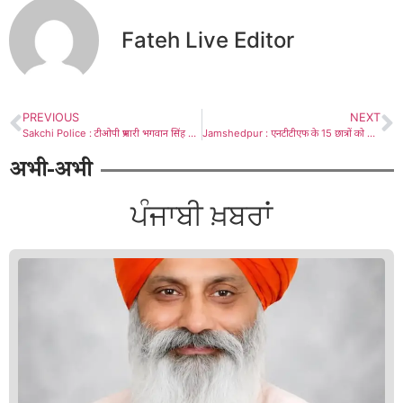
Fateh Live Editor
PREVIOUS
NEXT
Sakchi Police : टीओपी प्रभारी भगवान सिंह को दी गई भावभीनी विदाई
Jamshedpur : एनटीटीएफ के 15 छात्रों को नोएडा में लोकेशन के लिए वीवो कंपनी ने किया चयन, 3.6 लाख के पैकेज पर लॉक
अभी-अभी
ਪੰਜਾਬੀ ਖ਼ਬਰਾਂ