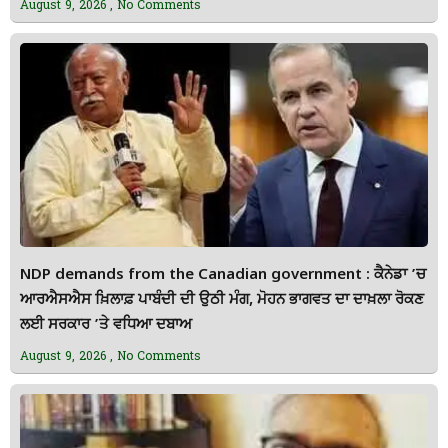
August 9, 2026
No Comments
NDP demands from the Canadian government : ਕੈਨੇਡਾ ’ਚ
ਆਰਐਸਐਸ ਖ਼ਿਲਾਫ਼ ਪਾਬੰਦੀ ਦੀ ਉਠੀ ਮੰਗ, ਮੋਹਨ ਭਾਗਵਤ ਦਾ ਦਾਖ਼ਲਾ ਰੋਕਣ
ਲਈ ਸਰਕਾਰ ’ਤੇ ਵਧਿਆ ਦਬਾਅ
August 9, 2026
No Comments