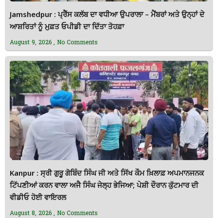
Jamshedpur : ਪ੍ਰੈੱਸ ਕਲੱਬ ਦਾ ਵਧੀਆ ਉਪਰਾਲਾ – ਮੈਂਬਰਾਂ ਅਤੇ ਉਨ੍ਹਾਂ ਦੇ
ਆਸ਼ਰਿਤਾਂ ਨੂੰ ਮੁਫ਼ਤ ਓਪੀਡੀ ਦਾ ਦਿੱਤਾ ਤੋਹਫ਼ਾ
August 9, 2026
No Comments
Kanpur : ਸ੍ਰੀ ਗੁਰੂ ਗੋਬਿੰਦ ਸਿੰਘ ਜੀ ਅਤੇ ਸਿੱਖ ਕੌਮ ਖ਼ਿਲਾਫ਼ ਅਪਮਾਨਜਨਕ
ਟਿੱਪਣੀਆਂ ਕਰਨ ਵਾਲਾ ਅਜੈ ਸਿੰਘ ਜੇਲ੍ਹ ਭੇਜਿਆ; ਪੇਸ਼ੀ ਦੌਰਾਨ ਕੁੱਟਮਾਰ ਦੀ
ਵੀਡੀਓ ਹੋਈ ਵਾਇਰਲ
August 8, 2026
No Comments