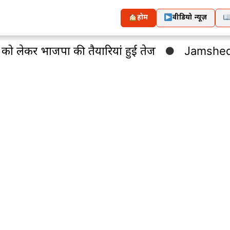
होम
वीडियो न्यूज़
जपा की तैयारियां हुई तेज
Jamshedpur : कंपनी की