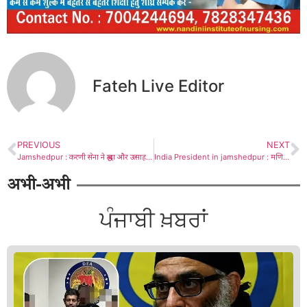
Fateh Live Editor
PREVIOUS
NEXT
Jamshedpur : करणी सेना ने श्रद्धा और उत्साह के साथ मनाया स्थापना दिवस
India President in jamshedpur : मणिपाल टाटा मेडिकल कॉलेज में राष्ट्रपति ने विद्यार्थियों से किया संवाद, फोटो सेशन भी, कार्यक्रम से निकलकर पैदल चलकर भीड़ का किया अभिवादन, बच्चों को भेंट की चॉकलेट
अभी-अभी
ਪੰਜਾਬੀ ਖ਼ਬਰਾਂ