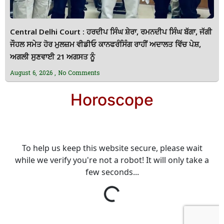
Central Delhi Court : ਹਰਦੀਪ ਸਿੰਘ ਸ਼ੇਰਾ, ਰਮਨਦੀਪ ਸਿੰਘ ਬੱਗਾ, ਜੱਗੀ
ਜੌਹਲ ਸਮੇਤ ਹੋਰ ਮੁਲਜ਼ਮ ਵੀਡੀਓ ਕਾਨਫਰੰਸਿੰਗ ਰਾਹੀਂ ਅਦਾਲਤ ਵਿੱਚ ਪੇਸ਼,
ਅਗਲੀ ਸੁਣਵਾਈ 21 ਅਗਸਤ ਨੂੰ
August 6, 2026
No Comments
Horoscope