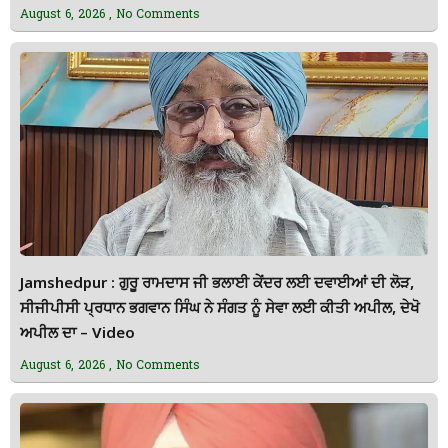
August 6, 2026
No Comments
Jamshedpur : ਗੁਰੂ ਰਾਮਦਾਸ ਜੀ ਭਲਾਈ ਕੇਂਦਰ ਲਈ ਦਵਾਈਆਂ ਦੀ ਲੋੜ,
ਸੀਜੀਪੀਸੀ ਪ੍ਰਧਾਨ ਭਗਵਾਨ ਸਿੰਘ ਨੇ ਸੰਗਤ ਨੂੰ ਸੇਵਾ ਲਈ ਕੀਤੀ ਅਪੀਲ, ਦੇਖੋ
ਅਪੀਲ ਦਾ – Video
August 6, 2026
No Comments