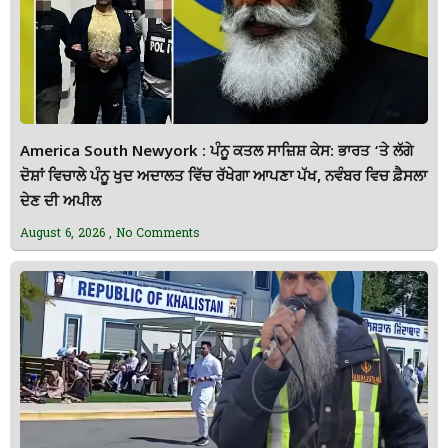
America South Newyork : ਪੰਨੂ ਕਤਲ ਸਾਜ਼ਿਸ਼ ਕੇਸ: ਭਾਰਤ ‘ਤੇ ਲੱਗੇ
ਦੋਸ਼ਾਂ ਵਿਚਾਲੇ ਪੰਨੂ ਖੁਦ ਅਦਾਲਤ ਵਿੱਚ ਰੱਖੇਗਾ ਆਪਣਾ ਪੱਖ, ਨਵੰਬਰ ਵਿਚ ਫ਼ੈਸਲਾ
ਦੇਣ ਦੀ ਅਪੀਲ
August 6, 2026
No Comments