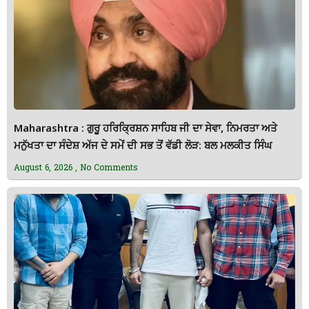
Maharashtra : ਗੁਰੂ ਹਰਿਕ੍ਰਿਸ਼ਨ ਸਾਹਿਬ ਜੀ ਦਾ ਸੇਵਾ, ਨਿਮਰਤਾ ਅਤੇ
ਮਨੁੱਖਤਾ ਦਾ ਸੰਦੇਸ਼ ਅੱਜ ਦੇ ਸਮੇਂ ਦੀ ਸਭ ਤੋਂ ਵੱਡੀ ਲੋੜ: ਬਲ ਮਲਕੀਤ ਸਿੰਘ
August 6, 2026
No Comments