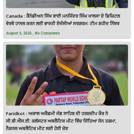
Canada : ਕੈਨੇਡੀਅਨ ਸਿੱਖ ਭਾਈ ਮਨਜਿੰਦਰ ਸਿੰਘ ਖਾਲਸਾ ਦੇ ਡਿਜ਼ਿਟਲ
ਵੇਰਵੇ ਹਾਸਲ ਕਰਨ ਲਈ ਭਾਰਤੀ ਏਜੰਸੀਆਂ ਸਰਗਰਮ: ਟੀਮ ਸ਼ਹੀਦ ਨਿੱਝਰ
August 6, 2026
No Comments
Faridkot : ਅਕਾਲ ਅਕੈਡਮੀ ਜੰਡ ਸਾਹਿਬ ਦੀ ਹਰਸ਼ਦੀਪ ਕੌਰ ਨੇ
ਸੀ.ਬੀ.ਐੱਸ.ਈ. ਕਲੱਸਟਰ ਅਥਲੈਟਿਕ ਮੀਟ ਵਿੱਚ ਜਿੱਤਿਆ ਸੋਨ ਤਗਮਾ,
ਨੈਸ਼ਨਲ ਅਥਲੈਟਿਕ ਮੀਟ ਲਈ ਹੋਈ ਚੋਣ