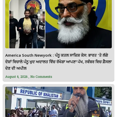
America South Newyork : ਪੰਨੂ ਕਤਲ ਸਾਜ਼ਿਸ਼ ਕੇਸ: ਭਾਰਤ ‘ਤੇ ਲੱਗੇ
ਦੋਸ਼ਾਂ ਵਿਚਾਲੇ ਪੰਨੂ ਖੁਦ ਅਦਾਲਤ ਵਿੱਚ ਰੱਖੇਗਾ ਆਪਣਾ ਪੱਖ, ਨਵੰਬਰ ਵਿਚ ਫ਼ੈਸਲਾ
ਦੇਣ ਦੀ ਅਪੀਲ
August 6, 2026
No Comments