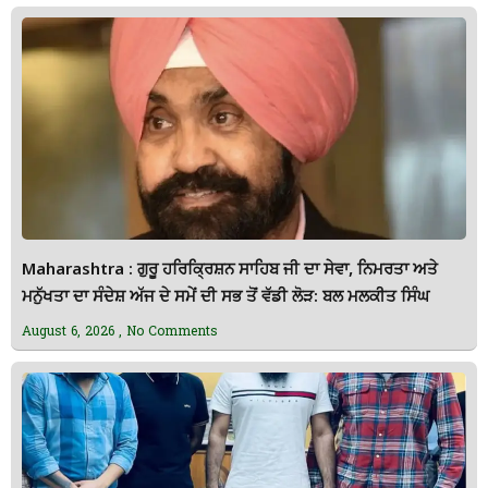
Maharashtra : ਗੁਰੂ ਹਰਿਕ੍ਰਿਸ਼ਨ ਸਾਹਿਬ ਜੀ ਦਾ ਸੇਵਾ, ਨਿਮਰਤਾ ਅਤੇ
ਮਨੁੱਖਤਾ ਦਾ ਸੰਦੇਸ਼ ਅੱਜ ਦੇ ਸਮੇਂ ਦੀ ਸਭ ਤੋਂ ਵੱਡੀ ਲੋੜ: ਬਲ ਮਲਕੀਤ ਸਿੰਘ
August 6, 2026
No Comments