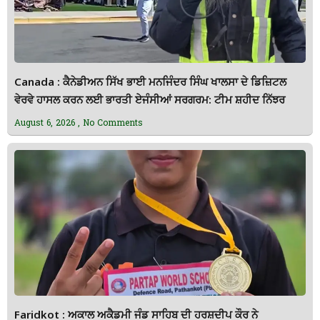
Canada : ਕੈਨੇਡੀਅਨ ਸਿੱਖ ਭਾਈ ਮਨਜਿੰਦਰ ਸਿੰਘ ਖਾਲਸਾ ਦੇ ਡਿਜ਼ਿਟਲ
ਵੇਰਵੇ ਹਾਸਲ ਕਰਨ ਲਈ ਭਾਰਤੀ ਏਜੰਸੀਆਂ ਸਰਗਰਮ: ਟੀਮ ਸ਼ਹੀਦ ਨਿੱਝਰ
August 6, 2026
No Comments
Faridkot : ਅਕਾਲ ਅਕੈਡਮੀ ਜੰਡ ਸਾਹਿਬ ਦੀ ਹਰਸ਼ਦੀਪ ਕੌਰ ਨੇ