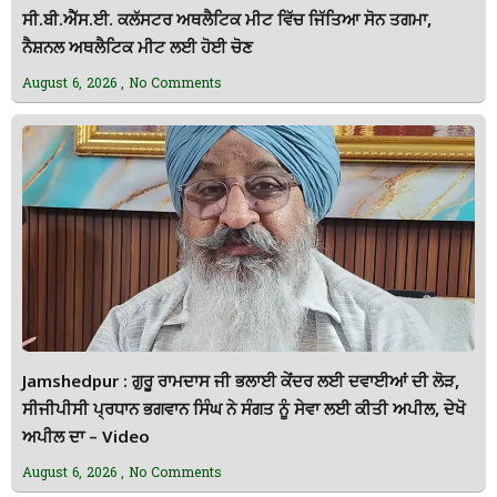
ਸੀ.ਬੀ.ਐੱਸ.ਈ. ਕਲੱਸਟਰ ਅਥਲੈਟਿਕ ਮੀਟ ਵਿੱਚ ਜਿੱਤਿਆ ਸੋਨ ਤਗਮਾ,
ਨੈਸ਼ਨਲ ਅਥਲੈਟਿਕ ਮੀਟ ਲਈ ਹੋਈ ਚੋਣ
August 6, 2026
No Comments
Jamshedpur : ਗੁਰੂ ਰਾਮਦਾਸ ਜੀ ਭਲਾਈ ਕੇਂਦਰ ਲਈ ਦਵਾਈਆਂ ਦੀ ਲੋੜ,
ਸੀਜੀਪੀਸੀ ਪ੍ਰਧਾਨ ਭਗਵਾਨ ਸਿੰਘ ਨੇ ਸੰਗਤ ਨੂੰ ਸੇਵਾ ਲਈ ਕੀਤੀ ਅਪੀਲ, ਦੇਖੋ
ਅਪੀਲ ਦਾ – Video
August 6, 2026
No Comments