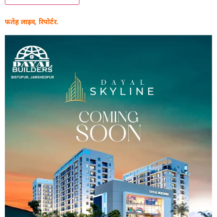
फतेह लाइव, रिपोर्टर.