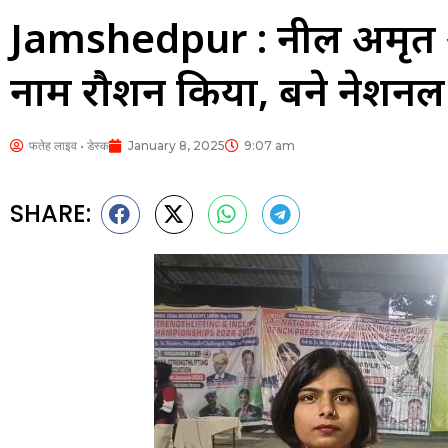
Jamshedpur : नील अमृत औ
नाम रौशन किया, बने नेशनल च
फतेह लाइव • डेस्क
January 8, 2025
9:07 am
SHARE: