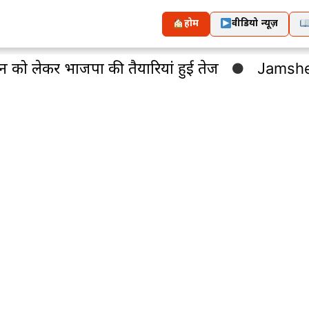
होम
वीडियो न्यूज़
 भाजपा की तैयारियां हुई तेज
Jamshedpur : कंपनी