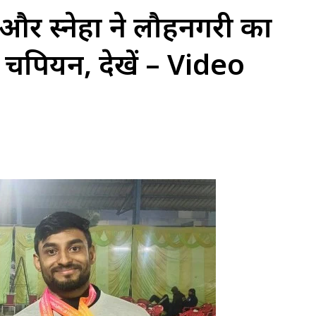
र स्नेहा ने लौहनगरी का
ैंपियन, देखें – Video