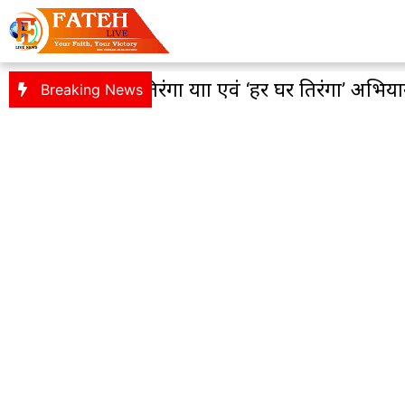
शाल तिरंगा यात्रा एवं ‘हर घर तिरंगा’ अभियान को लेकर
Breaking News