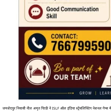
जमशेदपुर निवासी नील अमृत त्रिपाठी ने ISLF ऑल इंडिया स्ट्रेंथलिफ्टिंग नेशनल गेम