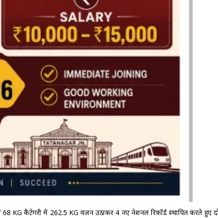
्स में 68 KG कैटेगरी में 262.5 KG वजन उठाकर 4 नए नेशनल रिकॉर्ड स्थापित करते हुए द