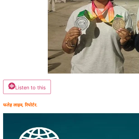
Listen to this
फतेह लाइव, रिपोर्टर.