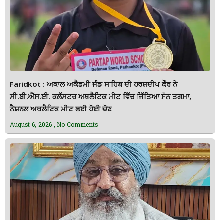
Faridkot : ਅਕਾਲ ਅਕੈਡਮੀ ਜੰਡ ਸਾਹਿਬ ਦੀ ਹਰਸ਼ਦੀਪ ਕੌਰ ਨੇ
ਸੀ.ਬੀ.ਐੱਸ.ਈ. ਕਲੱਸਟਰ ਅਥਲੈਟਿਕ ਮੀਟ ਵਿੱਚ ਜਿੱਤਿਆ ਸੋਨ ਤਗਮਾ,
ਨੈਸ਼ਨਲ ਅਥਲੈਟਿਕ ਮੀਟ ਲਈ ਹੋਈ ਚੋਣ
August 6, 2026
No Comments