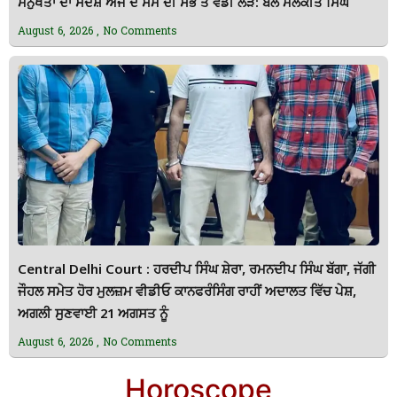
ਮਨੁੱਖਤਾ ਦਾ ਸੰਦੇਸ਼ ਅੱਜ ਦੇ ਸਮੇਂ ਦੀ ਸਭ ਤੋਂ ਵੱਡੀ ਲੋੜ: ਬਲ ਮਲਕੀਤ ਸਿੰਘ
August 6, 2026
No Comments
Central Delhi Court : ਹਰਦੀਪ ਸਿੰਘ ਸ਼ੇਰਾ, ਰਮਨਦੀਪ ਸਿੰਘ ਬੱਗਾ, ਜੱਗੀ
ਜੌਹਲ ਸਮੇਤ ਹੋਰ ਮੁਲਜ਼ਮ ਵੀਡੀਓ ਕਾਨਫਰੰਸਿੰਗ ਰਾਹੀਂ ਅਦਾਲਤ ਵਿੱਚ ਪੇਸ਼,
ਅਗਲੀ ਸੁਣਵਾਈ 21 ਅਗਸਤ ਨੂੰ
August 6, 2026
No Comments
Horoscope