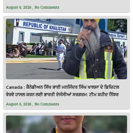
August 6, 2026
No Comments
Canada : ਕੈਨੇਡੀਅਨ ਸਿੱਖ ਭਾਈ ਮਨਜਿੰਦਰ ਸਿੰਘ ਖਾਲਸਾ ਦੇ ਡਿਜ਼ਿਟਲ
ਵੇਰਵੇ ਹਾਸਲ ਕਰਨ ਲਈ ਭਾਰਤੀ ਏਜੰਸੀਆਂ ਸਰਗਰਮ: ਟੀਮ ਸ਼ਹੀਦ ਨਿੱਝਰ
August 6, 2026
No Comments