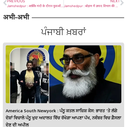
PREVIOUS
NEXT
Jamshedpur : आर्थिक मंदी के दौरान युवाओं को राहत देने के लिए हफ़्तावारी तनख्वाह सिस्टम लागू किया जाए : सतनाम सिंह गंभीर
Jamshedpur : बोड़ाम में उत्पाद विभाग की कार्रवाई, अवैध शराब बेचने में एक को भेजा जेल
अभी-अभी
ਪੰਜਾਬੀ ਖ਼ਬਰਾਂ
America South Newyork : ਪੰਨੂ ਕਤਲ ਸਾਜ਼ਿਸ਼ ਕੇਸ: ਭਾਰਤ ‘ਤੇ ਲੱਗੇ
ਦੋਸ਼ਾਂ ਵਿਚਾਲੇ ਪੰਨੂ ਖੁਦ ਅਦਾਲਤ ਵਿੱਚ ਰੱਖੇਗਾ ਆਪਣਾ ਪੱਖ, ਨਵੰਬਰ ਵਿਚ ਫ਼ੈਸਲਾ
ਦੇਣ ਦੀ ਅਪੀਲ