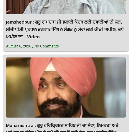
Jamshedpur : ਗੁਰੂ ਰਾਮਦਾਸ ਜੀ ਭਲਾਈ ਕੇਂਦਰ ਲਈ ਦਵਾਈਆਂ ਦੀ ਲੋੜ,
ਸੀਜੀਪੀਸੀ ਪ੍ਰਧਾਨ ਭਗਵਾਨ ਸਿੰਘ ਨੇ ਸੰਗਤ ਨੂੰ ਸੇਵਾ ਲਈ ਕੀਤੀ ਅਪੀਲ, ਦੇਖੋ
ਅਪੀਲ ਦਾ – Video
August 6, 2026
No Comments
Maharashtra : ਗੁਰੂ ਹਰਿਕ੍ਰਿਸ਼ਨ ਸਾਹਿਬ ਜੀ ਦਾ ਸੇਵਾ, ਨਿਮਰਤਾ ਅਤੇ