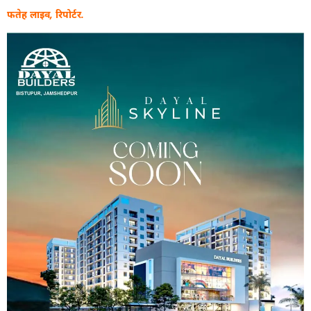
फतेह लाइव, रिपोर्टर.