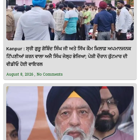
Kanpur : ਸ੍ਰੀ ਗੁਰੂ ਗੋਬਿੰਦ ਸਿੰਘ ਜੀ ਅਤੇ ਸਿੱਖ ਕੌਮ ਖ਼ਿਲਾਫ਼ ਅਪਮਾਨਜਨਕ
ਟਿੱਪਣੀਆਂ ਕਰਨ ਵਾਲਾ ਅਜੈ ਸਿੰਘ ਜੇਲ੍ਹ ਭੇਜਿਆ; ਪੇਸ਼ੀ ਦੌਰਾਨ ਕੁੱਟਮਾਰ ਦੀ
ਵੀਡੀਓ ਹੋਈ ਵਾਇਰਲ
August 8, 2026
No Comments