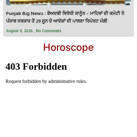
Punjab Big News : ਬੇਅਦਬੀ ਵਿਰੋਧੀ ਕਾਨੂੰਨ – ਮਾਹਿਰਾਂ ਦੀ ਕਮੇਟੀ ਨੇ
ਪੰਜਾਬ ਸਰਕਾਰ ਤੋਂ 29 ਜੂਨ ਦੇ ਆਦੇਸ਼ਾਂ ਦੀ ਪਾਲਣਾ ਰਿਪੋਰਟ ਮੰਗੀ
August 8, 2026
No Comments
Horoscope