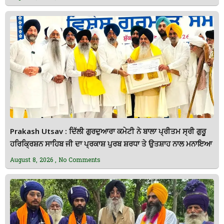
Prakash Utsav : ਦਿੱਲੀ ਗੁਰਦੁਆਰਾ ਕਮੇਟੀ ਨੇ ਬਾਲਾ ਪ੍ਰੀਤਮ ਸ੍ਰੀ ਗੁਰੂ
ਹਰਿਕ੍ਰਿਸ਼ਨ ਸਾਹਿਬ ਜੀ ਦਾ ਪ੍ਰਕਾਸ਼ ਪੁਰਬ ਸ਼ਰਧਾ ਤੇ ਉਤਸ਼ਾਹ ਨਾਲ ਮਨਾਇਆ
August 8, 2026
No Comments