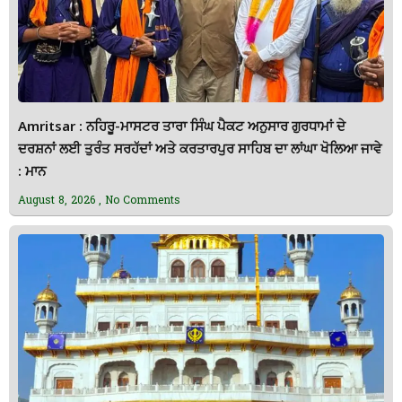
Amritsar : ਨਹਿਰੂ-ਮਾਸਟਰ ਤਾਰਾ ਸਿੰਘ ਪੈਕਟ ਅਨੁਸਾਰ ਗੁਰਧਾਮਾਂ ਦੇ
ਦਰਸ਼ਨਾਂ ਲਈ ਤੁਰੰਤ ਸਰਹੱਦਾਂ ਅਤੇ ਕਰਤਾਰਪੁਰ ਸਾਹਿਬ ਦਾ ਲਾਂਘਾ ਖੋਲਿਆ ਜਾਵੇ
: ਮਾਨ
August 8, 2026
No Comments