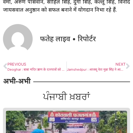
वर्मा, अरुण पासवान, साहिल सिंह, दुर्गा सिंह, कल्लू सिंह, विनोद
जायसवाल अनुष्ठान को सफल बनाने में योगदान निभा रहे हैं.
फतेह लाइव • रिपोर्टर
PREVIOUS
NEXT
Deoghar : बाबा मंदिर प्रांगण के दानपात्रों को मंदिर प्रशासन की देखरेख में खोला गया, नेपाल के रूपये, सोना व चांदी का चढ़ावा मिला
Jamshedpur : आजसू नेता मुन्ना सिंह ने आदिवासी महिला और उसकी बेटी को लाठी से पीटा, Video – वायरल, अंदर देखें
अभी-अभी
ਪੰਜਾਬੀ ਖ਼ਬਰਾਂ