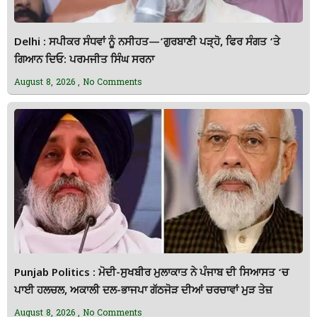
Delhi : ਸਪੀਕਰ ਸੰਧਵਾਂ ਨੂੰ ਨਸੀਹਤ—’ਗੁਰਬਾਣੀ ਪੜ੍ਹੋ, ਫਿਰ ਸੰਗਤ ‘ਤੇ
ਗਿਆਨ ਦਿਓ: ਪਰਮਜੀਤ ਸਿੰਘ ਸਰਨਾ
August 8, 2026
No Comments
Punjab Politics : ਮੋਦੀ-ਸੁਖਬੀਰ ਮੁਲਾਕਾਤ ਨੇ ਪੰਜਾਬ ਦੀ ਸਿਆਸਤ ‘ਚ
ਪਾਈ ਹਲਚਲ, ਅਕਾਲੀ ਦਲ-ਭਾਜਪਾ ਗੱਠਜੋੜ ਦੀਆਂ ਚਰਚਾਵਾਂ ਮੁੜ ਤੇਜ਼
August 8, 2026
No Comments