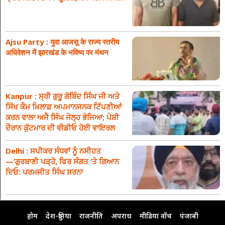
Ajsu Party : युवा आजसू के राज्य स्तरीय
अधिवेशन में झारखंड के भविष्य पर मंथन
Kanpur : ਸ੍ਰੀ ਗੁਰੂ ਗੋਬਿੰਦ ਸਿੰਘ ਜੀ ਅਤੇ
ਸਿੱਖ ਕੌਮ ਖ਼ਿਲਾਫ਼ ਅਪਮਾਨਜਨਕ ਟਿੱਪਣੀਆਂ
ਕਰਨ ਵਾਲਾ ਅਜੈ ਸਿੰਘ ਜੇਲ੍ਹ ਭੇਜਿਆ; ਪੇਸ਼ੀ
ਦੌਰਾਨ ਕੁੱਟਮਾਰ ਦੀ ਵੀਡੀਓ ਹੋਈ ਵਾਇਰਲ
Delhi : ਸਪੀਕਰ ਸੰਧਵਾਂ ਨੂੰ ਨਸੀਹਤ
—’ਗੁਰਬਾਣੀ ਪੜ੍ਹੋ, ਫਿਰ ਸੰਗਤ ‘ਤੇ ਗਿਆਨ
ਦਿਓ: ਪਰਮਜੀਤ ਸਿੰਘ ਸਰਨਾ
होम
देश-दुनिया
राजनीति
अपराध
मीडिया वॉच
पंजाबी