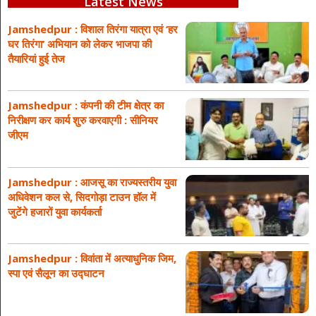
Latest News
Jamshedpur : विशाल तिरंगा यात्रा एवं ‘हर
घर तिरंगा’ अभियान को लेकर भाजपा की
तैयारियां हुई तेज
Jamshedpur : कंपनी की टीम क्षेत्र का
निरीक्षण कर कार्य शुरु करवाएगी : सीनियर
जीएम
Jamshedpur : आजसू का राज्यस्तरीय युवा
अधिवेशन कल से, सिदगोड़ा टाउन हॉल में
जुटेंगे हजारों युवा कार्यकर्ता
Jamshedpur : विवांता में अत्याधुनिक जिम,
स्पा एवं सैलून का उद्घाटन