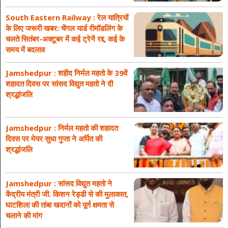
South Eastern Railway : रेल यात्रियों
के लिए जरूरी खबर: चेंगल यार्ड रीमॉडलिंग के
चलते सितंबर-अक्टूबर में कई ट्रेनें रद्द, कई के
समय में बदलाव
Jamshedpur : शहीद निर्मल महतो के 39वें
शहादत दिवस पर सांसद विद्युत महतो ने दी
श्रद्धांजलि
Jamshedpur : निर्मल महतो की शहादत
दिवस पर मेयर सुधा गुप्ता ने अर्पित की
श्रद्धांजलि
Jamshedpur : सांसद विद्युत महतो ने
केंद्रीय मंत्री जी. किशन रेड्डी से की मुलाकात,
घाटशिला की तांबा खदानों को पूर्ण क्षमता से
चलाने की मांग