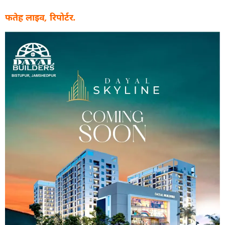
फतेह लाइव, रिपोर्टर.