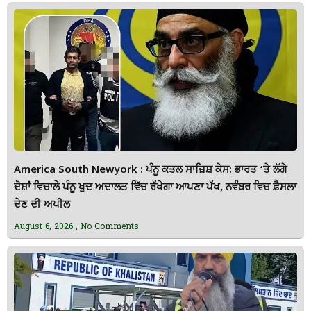
America South Newyork : ਪੰਨੂ ਕਤਲ ਸਾਜ਼ਿਸ਼ ਕੇਸ: ਭਾਰਤ ‘ਤੇ ਲੱਗੇ
ਦੋਸ਼ਾਂ ਵਿਚਾਲੇ ਪੰਨੂ ਖੁਦ ਅਦਾਲਤ ਵਿੱਚ ਰੱਖੇਗਾ ਆਪਣਾ ਪੱਖ, ਨਵੰਬਰ ਵਿਚ ਫ਼ੈਸਲਾ
ਦੇਣ ਦੀ ਅਪੀਲ
August 6, 2026
No Comments