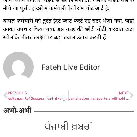
नीचे जा घुसी. हादसे में कर्मचारी के पैर में चोट आई है.
घायल कर्मचारी को तुरंत ईस्ट प्लांट फर्स्ट एड सेंटर भेजा गया, जहां
उनका उपचार किया गया. इस तरह की छोटी मोटी वारदात टाटा
स्टील के भीतर संरक्षा पर बड़ा सवाल उत्पन्न करती हैं.
Fateh Live Editor
PREVIOUS
NEXT
Adityapur Rpf Success : रेलवे सिग्नल गुमटी से चोरी हुए तड़ित चालक और कॉपर तार जब्त, दो शातिर चोर गिरफ्तार
Jamshedpur transporters will hold hookah jam in Bengal : जमशेदपुर के ट्रांसपोर्टर बंगाल सीमा पर शुक्रवार को देंगे धरना, अंदर पढ़ें क्या है कारण
अभी-अभी
ਪੰਜਾਬੀ ਖ਼ਬਰਾਂ