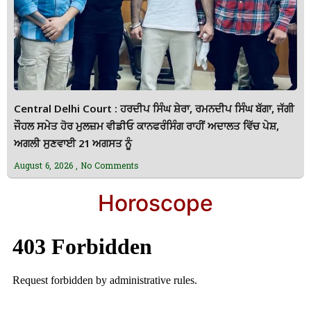
Central Delhi Court : ਹਰਦੀਪ ਸਿੰਘ ਸ਼ੇਰਾ, ਰਮਨਦੀਪ ਸਿੰਘ ਬੱਗਾ, ਜੱਗੀ
ਜੌਹਲ ਸਮੇਤ ਹੋਰ ਮੁਲਜ਼ਮ ਵੀਡੀਓ ਕਾਨਫਰੰਸਿੰਗ ਰਾਹੀਂ ਅਦਾਲਤ ਵਿੱਚ ਪੇਸ਼,
ਅਗਲੀ ਸੁਣਵਾਈ 21 ਅਗਸਤ ਨੂੰ
August 6, 2026
No Comments
Horoscope