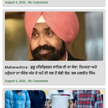
August 6, 2026
No Comments
Maharashtra : ਗੁਰੂ ਹਰਿਕ੍ਰਿਸ਼ਨ ਸਾਹਿਬ ਜੀ ਦਾ ਸੇਵਾ, ਨਿਮਰਤਾ ਅਤੇ
ਮਨੁੱਖਤਾ ਦਾ ਸੰਦੇਸ਼ ਅੱਜ ਦੇ ਸਮੇਂ ਦੀ ਸਭ ਤੋਂ ਵੱਡੀ ਲੋੜ: ਬਲ ਮਲਕੀਤ ਸਿੰਘ
August 6, 2026
No Comments