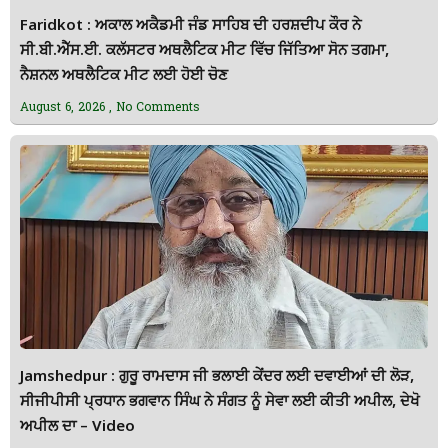
Faridkot : ਅਕਾਲ ਅਕੈਡਮੀ ਜੰਡ ਸਾਹਿਬ ਦੀ ਹਰਸ਼ਦੀਪ ਕੌਰ ਨੇ
ਸੀ.ਬੀ.ਐੱਸ.ਈ. ਕਲੱਸਟਰ ਅਥਲੈਟਿਕ ਮੀਟ ਵਿੱਚ ਜਿੱਤਿਆ ਸੋਨ ਤਗਮਾ,
ਨੈਸ਼ਨਲ ਅਥਲੈਟਿਕ ਮੀਟ ਲਈ ਹੋਈ ਚੋਣ
August 6, 2026
No Comments
Jamshedpur : ਗੁਰੂ ਰਾਮਦਾਸ ਜੀ ਭਲਾਈ ਕੇਂਦਰ ਲਈ ਦਵਾਈਆਂ ਦੀ ਲੋੜ,
ਸੀਜੀਪੀਸੀ ਪ੍ਰਧਾਨ ਭਗਵਾਨ ਸਿੰਘ ਨੇ ਸੰਗਤ ਨੂੰ ਸੇਵਾ ਲਈ ਕੀਤੀ ਅਪੀਲ, ਦੇਖੋ
ਅਪੀਲ ਦਾ – Video