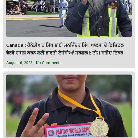
Canada : ਕੈਨੇਡੀਅਨ ਸਿੱਖ ਭਾਈ ਮਨਜਿੰਦਰ ਸਿੰਘ ਖਾਲਸਾ ਦੇ ਡਿਜ਼ਿਟਲ
ਵੇਰਵੇ ਹਾਸਲ ਕਰਨ ਲਈ ਭਾਰਤੀ ਏਜੰਸੀਆਂ ਸਰਗਰਮ: ਟੀਮ ਸ਼ਹੀਦ ਨਿੱਝਰ
August 6, 2026
No Comments