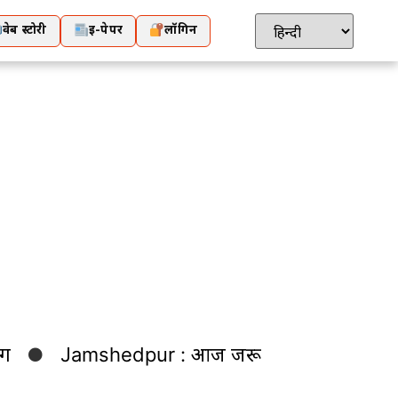
वेब स्टोरी
ई-पेपर
लॉगिन
Jamshedpur : आज जरूरत बुनकरों की आय बढ़ाने