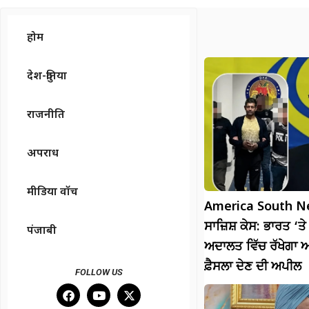
होम
देश-दुनिया
राजनीति
अपराध
मीडिया वॉच
America South Ne
ਸਾਜ਼ਿਸ਼ ਕੇਸ: ਭਾਰਤ ‘ਤੇ ਲ
पंजाबी
ਅਦਾਲਤ ਵਿੱਚ ਰੱਖੇਗਾ 
ਫ਼ੈਸਲਾ ਦੇਣ ਦੀ ਅਪੀਲ
FOLLOW US