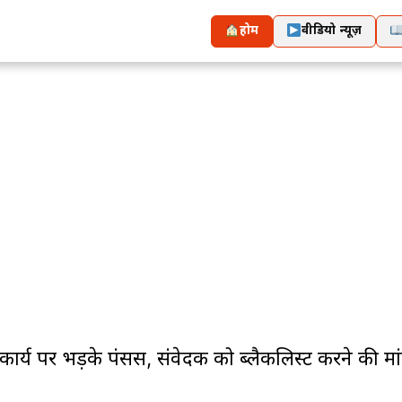
होम
वीडियो न्यूज़
पर भड़के पंसस, संवेदक को ब्लैकलिस्ट करने की मांग