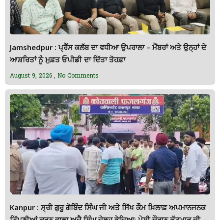
Jamshedpur : ਪ੍ਰੈੱਸ ਕਲੱਬ ਦਾ ਵਧੀਆ ਉਪਰਾਲਾ – ਮੈਂਬਰਾਂ ਅਤੇ ਉਨ੍ਹਾਂ ਦੇ
ਆਸ਼ਰਿਤਾਂ ਨੂੰ ਮੁਫ਼ਤ ਓਪੀਡੀ ਦਾ ਦਿੱਤਾ ਤੋਹਫ਼ਾ
August 9, 2026
No Comments
Kanpur : ਸ੍ਰੀ ਗੁਰੂ ਗੋਬਿੰਦ ਸਿੰਘ ਜੀ ਅਤੇ ਸਿੱਖ ਕੌਮ ਖ਼ਿਲਾਫ਼ ਅਪਮਾਨਜਨਕ