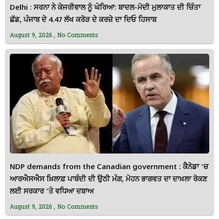
Delhi : ਸਰਨਾ ਨੇ ਕੇਜਰੀਵਾਲ ਨੂੰ ਘੇਰਿਆ: ਬਾਦਲ-ਮੋਦੀ ਮੁਲਾਕਾਤ ਦੀ ਚਿੰਤਾ
ਛੱਡ, ਪੰਜਾਬ ਦੇ 4.47 ਲੱਖ ਕਰੋੜ ਦੇ ਕਰਜ਼ੇ ਦਾ ਦਿਓ ਹਿਸਾਬ
August 9, 2026
No Comments
NDP demands from the Canadian government : ਕੈਨੇਡਾ ’ਚ
ਆਰਐਸਐਸ ਖ਼ਿਲਾਫ਼ ਪਾਬੰਦੀ ਦੀ ਉਠੀ ਮੰਗ, ਮੋਹਨ ਭਾਗਵਤ ਦਾ ਦਾਖ਼ਲਾ ਰੋਕਣ
ਲਈ ਸਰਕਾਰ ’ਤੇ ਵਧਿਆ ਦਬਾਅ
August 9, 2026
No Comments