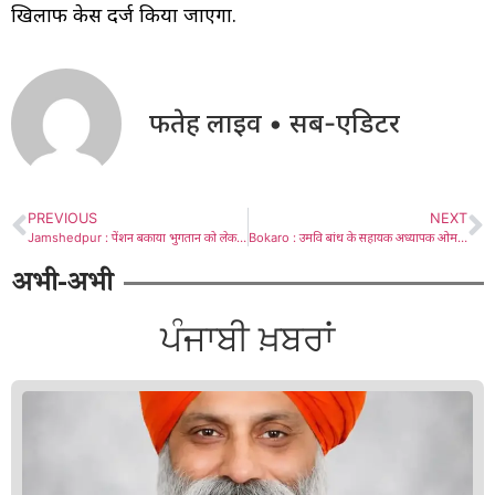
खिलाफ केस दर्ज किया जाएगा.
फतेह लाइव • सब-एडिटर
PREVIOUS
NEXT
Jamshedpur : पेंशन बकाया भुगतान को लेकर पंचायत प्रतिनिधियों ने सहायक निदेशक को सौंपा मांग पत्र
Bokaro : उमवि बांध के सहायक अध्यापक ओमशंकर रजक को अनुशासनात्मक कार्रवाई कर पदमुक्त किया गया
अभी-अभी
ਪੰਜਾਬੀ ਖ਼ਬਰਾਂ