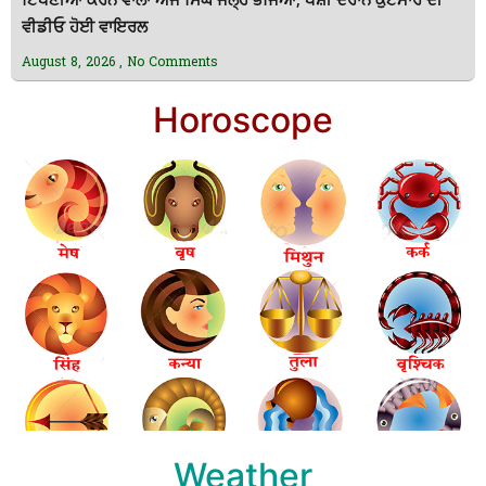
ਟਿੱਪਣੀਆਂ ਕਰਨ ਵਾਲਾ ਅਜੈ ਸਿੰਘ ਜੇਲ੍ਹ ਭੇਜਿਆ; ਪੇਸ਼ੀ ਦੌਰਾਨ ਕੁੱਟਮਾਰ ਦੀ
ਵੀਡੀਓ ਹੋਈ ਵਾਇਰਲ
August 8, 2026
No Comments
Horoscope
Weather