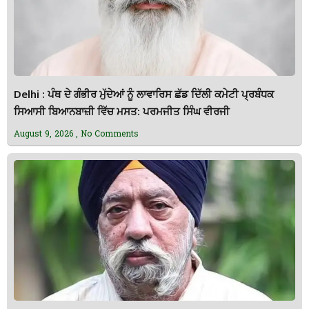
Delhi : ਪੰਥ ਦੇ ਗੰਭੀਰ ਮੁੱਦੇਆਂ ਨੂੰ ਲਾਵਾਰਿਸ ਛੱਡ ਦਿੱਲੀ ਕਮੇਟੀ ਪ੍ਰਬੰਧਕ
ਸਿਆਸੀ ਬਿਆਨਬਾਜ਼ੀ ਵਿੱਚ ਮਸਤ: ਪਰਮਜੀਤ ਸਿੰਘ ਵੀਰਜੀ
August 9, 2026
No Comments