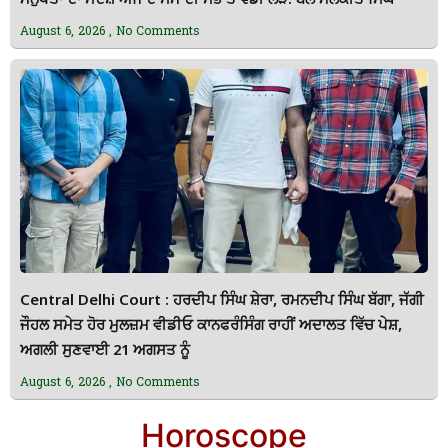
ਮਨੁੱਖਤਾ ਦਾ ਸੰਦੇਸ਼ ਅੱਜ ਦੇ ਸਮੇਂ ਦੀ ਸਭ ਤੋਂ ਵੱਡੀ ਲੋੜ: ਬਲ ਮਲਕੀਤ ਸਿੰਘ
August 6, 2026
No Comments
Central Delhi Court : ਹਰਦੀਪ ਸਿੰਘ ਸ਼ੇਰਾ, ਰਮਨਦੀਪ ਸਿੰਘ ਬੱਗਾ, ਜੱਗੀ
ਜੌਹਲ ਸਮੇਤ ਹੋਰ ਮੁਲਜ਼ਮ ਵੀਡੀਓ ਕਾਨਫਰੰਸਿੰਗ ਰਾਹੀਂ ਅਦਾਲਤ ਵਿੱਚ ਪੇਸ਼,
ਅਗਲੀ ਸੁਣਵਾਈ 21 ਅਗਸਤ ਨੂੰ
August 6, 2026
No Comments
Horoscope