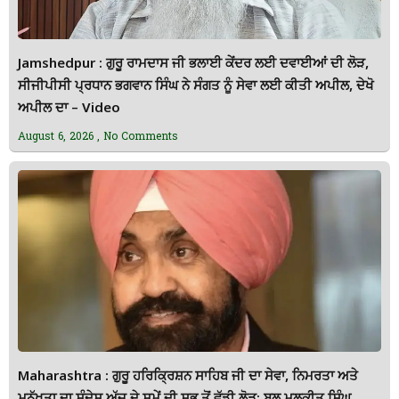
Jamshedpur : ਗੁਰੂ ਰਾਮਦਾਸ ਜੀ ਭਲਾਈ ਕੇਂਦਰ ਲਈ ਦਵਾਈਆਂ ਦੀ ਲੋੜ,
ਸੀਜੀਪੀਸੀ ਪ੍ਰਧਾਨ ਭਗਵਾਨ ਸਿੰਘ ਨੇ ਸੰਗਤ ਨੂੰ ਸੇਵਾ ਲਈ ਕੀਤੀ ਅਪੀਲ, ਦੇਖੋ
ਅਪੀਲ ਦਾ – Video
August 6, 2026
No Comments
Maharashtra : ਗੁਰੂ ਹਰਿਕ੍ਰਿਸ਼ਨ ਸਾਹਿਬ ਜੀ ਦਾ ਸੇਵਾ, ਨਿਮਰਤਾ ਅਤੇ