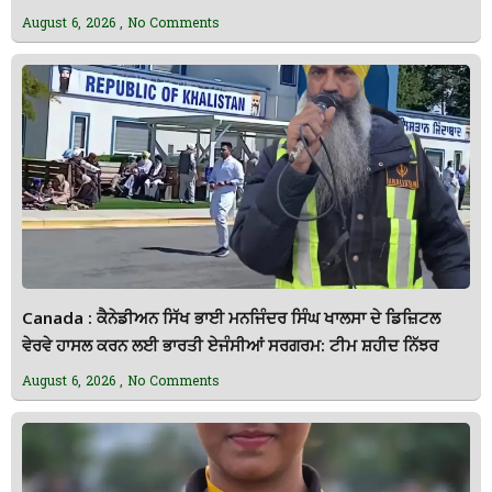
August 6, 2026
No Comments
Canada : ਕੈਨੇਡੀਅਨ ਸਿੱਖ ਭਾਈ ਮਨਜਿੰਦਰ ਸਿੰਘ ਖਾਲਸਾ ਦੇ ਡਿਜ਼ਿਟਲ
ਵੇਰਵੇ ਹਾਸਲ ਕਰਨ ਲਈ ਭਾਰਤੀ ਏਜੰਸੀਆਂ ਸਰਗਰਮ: ਟੀਮ ਸ਼ਹੀਦ ਨਿੱਝਰ
August 6, 2026
No Comments