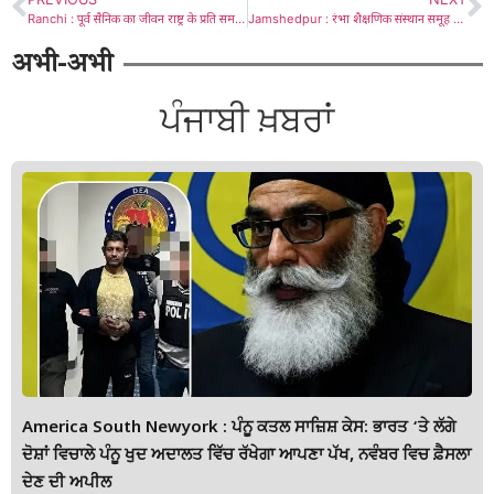
Ranchi : पूर्व सैनिक का जीवन राष्ट्र के प्रति समर्पण अनुशासन सेवा भावना का प्रतीक – राज्यपाल
Jamshedpur : रंभा शैक्षणिक संस्थान समूह में सोमवार को कैंटीन के नए भवन का हुआ उद्घाटन
अभी-अभी
ਪੰਜਾਬੀ ਖ਼ਬਰਾਂ
America South Newyork : ਪੰਨੂ ਕਤਲ ਸਾਜ਼ਿਸ਼ ਕੇਸ: ਭਾਰਤ ‘ਤੇ ਲੱਗੇ
ਦੋਸ਼ਾਂ ਵਿਚਾਲੇ ਪੰਨੂ ਖੁਦ ਅਦਾਲਤ ਵਿੱਚ ਰੱਖੇਗਾ ਆਪਣਾ ਪੱਖ, ਨਵੰਬਰ ਵਿਚ ਫ਼ੈਸਲਾ
ਦੇਣ ਦੀ ਅਪੀਲ