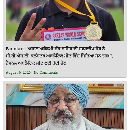
Faridkot : ਅਕਾਲ ਅਕੈਡਮੀ ਜੰਡ ਸਾਹਿਬ ਦੀ ਹਰਸ਼ਦੀਪ ਕੌਰ ਨੇ
ਸੀ.ਬੀ.ਐੱਸ.ਈ. ਕਲੱਸਟਰ ਅਥਲੈਟਿਕ ਮੀਟ ਵਿੱਚ ਜਿੱਤਿਆ ਸੋਨ ਤਗਮਾ,
ਨੈਸ਼ਨਲ ਅਥਲੈਟਿਕ ਮੀਟ ਲਈ ਹੋਈ ਚੋਣ
August 6, 2026
No Comments