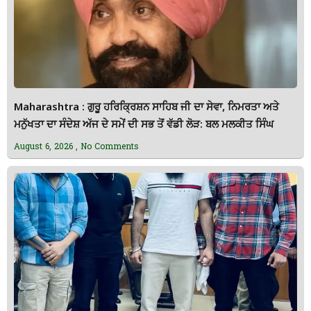
Maharashtra : ਗੁਰੂ ਹਰਿਕ੍ਰਿਸ਼ਨ ਸਾਹਿਬ ਜੀ ਦਾ ਸੇਵਾ, ਨਿਮਰਤਾ ਅਤੇ
ਮਨੁੱਖਤਾ ਦਾ ਸੰਦੇਸ਼ ਅੱਜ ਦੇ ਸਮੇਂ ਦੀ ਸਭ ਤੋਂ ਵੱਡੀ ਲੋੜ: ਬਲ ਮਲਕੀਤ ਸਿੰਘ
August 6, 2026
No Comments