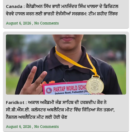
Canada : ਕੈਨੇਡੀਅਨ ਸਿੱਖ ਭਾਈ ਮਨਜਿੰਦਰ ਸਿੰਘ ਖਾਲਸਾ ਦੇ ਡਿਜ਼ਿਟਲ
ਵੇਰਵੇ ਹਾਸਲ ਕਰਨ ਲਈ ਭਾਰਤੀ ਏਜੰਸੀਆਂ ਸਰਗਰਮ: ਟੀਮ ਸ਼ਹੀਦ ਨਿੱਝਰ
August 6, 2026
No Comments
Faridkot : ਅਕਾਲ ਅਕੈਡਮੀ ਜੰਡ ਸਾਹਿਬ ਦੀ ਹਰਸ਼ਦੀਪ ਕੌਰ ਨੇ
ਸੀ.ਬੀ.ਐੱਸ.ਈ. ਕਲੱਸਟਰ ਅਥਲੈਟਿਕ ਮੀਟ ਵਿੱਚ ਜਿੱਤਿਆ ਸੋਨ ਤਗਮਾ,
ਨੈਸ਼ਨਲ ਅਥਲੈਟਿਕ ਮੀਟ ਲਈ ਹੋਈ ਚੋਣ
August 6, 2026
No Comments