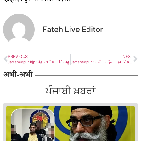
Fateh Live Editor
PREVIOUS
NEXT
Jamshedpur Bjp : बेहतर भविष्य के लिए बहुमूल्य साबित होगा प्रशिक्षण महा-अभियान, राष्ट्र सर्वोपरि के भाव को जन-जन तक पहुंचाने का संकल्प : काले
Jamshedpur : अस्मिता महिला ताइक्वांडो प्रतियोगिता के विजेताओं को सरयू राय ने किया पुरस्कृत
अभी-अभी
ਪੰਜਾਬੀ ਖ਼ਬਰਾਂ