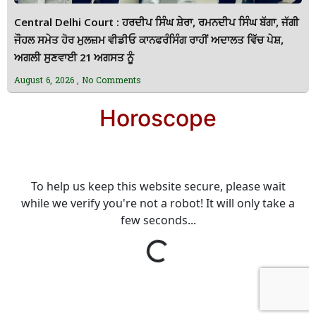
Central Delhi Court : ਹਰਦੀਪ ਸਿੰਘ ਸ਼ੇਰਾ, ਰਮਨਦੀਪ ਸਿੰਘ ਬੱਗਾ, ਜੱਗੀ
ਜੌਹਲ ਸਮੇਤ ਹੋਰ ਮੁਲਜ਼ਮ ਵੀਡੀਓ ਕਾਨਫਰੰਸਿੰਗ ਰਾਹੀਂ ਅਦਾਲਤ ਵਿੱਚ ਪੇਸ਼,
ਅਗਲੀ ਸੁਣਵਾਈ 21 ਅਗਸਤ ਨੂੰ
August 6, 2026
No Comments
Horoscope