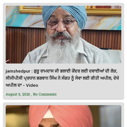
Jamshedpur : ਗੁਰੂ ਰਾਮਦਾਸ ਜੀ ਭਲਾਈ ਕੇਂਦਰ ਲਈ ਦਵਾਈਆਂ ਦੀ ਲੋੜ,
ਸੀਜੀਪੀਸੀ ਪ੍ਰਧਾਨ ਭਗਵਾਨ ਸਿੰਘ ਨੇ ਸੰਗਤ ਨੂੰ ਸੇਵਾ ਲਈ ਕੀਤੀ ਅਪੀਲ, ਦੇਖੋ
ਅਪੀਲ ਦਾ – Video
August 6, 2026
No Comments