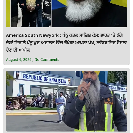
America South Newyork : ਪੰਨੂ ਕਤਲ ਸਾਜ਼ਿਸ਼ ਕੇਸ: ਭਾਰਤ ‘ਤੇ ਲੱਗੇ
ਦੋਸ਼ਾਂ ਵਿਚਾਲੇ ਪੰਨੂ ਖੁਦ ਅਦਾਲਤ ਵਿੱਚ ਰੱਖੇਗਾ ਆਪਣਾ ਪੱਖ, ਨਵੰਬਰ ਵਿਚ ਫ਼ੈਸਲਾ
ਦੇਣ ਦੀ ਅਪੀਲ
August 6, 2026
No Comments