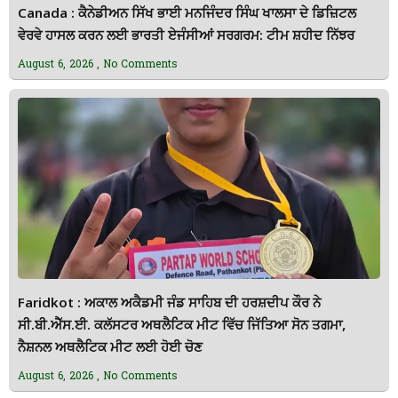
Canada : ਕੈਨੇਡੀਅਨ ਸਿੱਖ ਭਾਈ ਮਨਜਿੰਦਰ ਸਿੰਘ ਖਾਲਸਾ ਦੇ ਡਿਜ਼ਿਟਲ
ਵੇਰਵੇ ਹਾਸਲ ਕਰਨ ਲਈ ਭਾਰਤੀ ਏਜੰਸੀਆਂ ਸਰਗਰਮ: ਟੀਮ ਸ਼ਹੀਦ ਨਿੱਝਰ
August 6, 2026
No Comments
Faridkot : ਅਕਾਲ ਅਕੈਡਮੀ ਜੰਡ ਸਾਹਿਬ ਦੀ ਹਰਸ਼ਦੀਪ ਕੌਰ ਨੇ
ਸੀ.ਬੀ.ਐੱਸ.ਈ. ਕਲੱਸਟਰ ਅਥਲੈਟਿਕ ਮੀਟ ਵਿੱਚ ਜਿੱਤਿਆ ਸੋਨ ਤਗਮਾ,
ਨੈਸ਼ਨਲ ਅਥਲੈਟਿਕ ਮੀਟ ਲਈ ਹੋਈ ਚੋਣ
August 6, 2026
No Comments