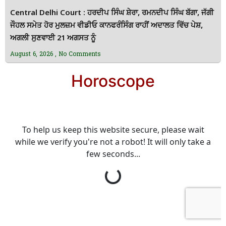
Central Delhi Court : ਹਰਦੀਪ ਸਿੰਘ ਸ਼ੇਰਾ, ਰਮਨਦੀਪ ਸਿੰਘ ਬੱਗਾ, ਜੱਗੀ
ਜੌਹਲ ਸਮੇਤ ਹੋਰ ਮੁਲਜ਼ਮ ਵੀਡੀਓ ਕਾਨਫਰੰਸਿੰਗ ਰਾਹੀਂ ਅਦਾਲਤ ਵਿੱਚ ਪੇਸ਼,
ਅਗਲੀ ਸੁਣਵਾਈ 21 ਅਗਸਤ ਨੂੰ
August 6, 2026
No Comments
Horoscope