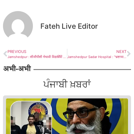
Fateh Live Editor
PREVIOUS
NEXT
Jamshedpur : सीजीपीसी मेधावी विद्यार्थियों को करेगी सम्मानित, पंजीकरण शुरू, जल्द करें संपर्क
Jamshedpur Sadar Hospital : “भ्रष्टाचार या अंधेर नगरी, ” डॉक्टर-टेक्नीशियन गायब, पर सप्लायर बाबू के रसूख के आगे नतमस्तक है सिस्टम!
अभी-अभी
ਪੰਜਾਬੀ ਖ਼ਬਰਾਂ