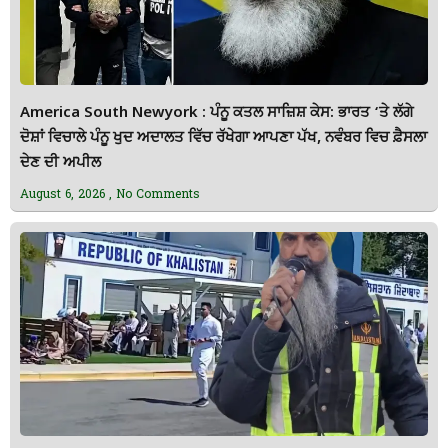
America South Newyork : ਪੰਨੂ ਕਤਲ ਸਾਜ਼ਿਸ਼ ਕੇਸ: ਭਾਰਤ ‘ਤੇ ਲੱਗੇ
ਦੋਸ਼ਾਂ ਵਿਚਾਲੇ ਪੰਨੂ ਖੁਦ ਅਦਾਲਤ ਵਿੱਚ ਰੱਖੇਗਾ ਆਪਣਾ ਪੱਖ, ਨਵੰਬਰ ਵਿਚ ਫ਼ੈਸਲਾ
ਦੇਣ ਦੀ ਅਪੀਲ
August 6, 2026
No Comments