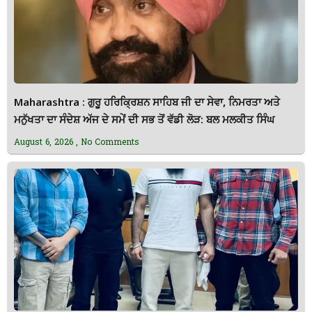
Maharashtra : ਗੁਰੂ ਹਰਿਕ੍ਰਿਸ਼ਨ ਸਾਹਿਬ ਜੀ ਦਾ ਸੇਵਾ, ਨਿਮਰਤਾ ਅਤੇ
ਮਨੁੱਖਤਾ ਦਾ ਸੰਦੇਸ਼ ਅੱਜ ਦੇ ਸਮੇਂ ਦੀ ਸਭ ਤੋਂ ਵੱਡੀ ਲੋੜ: ਬਲ ਮਲਕੀਤ ਸਿੰਘ
August 6, 2026
No Comments