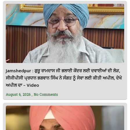
Jamshedpur : ਗੁਰੂ ਰਾਮਦਾਸ ਜੀ ਭਲਾਈ ਕੇਂਦਰ ਲਈ ਦਵਾਈਆਂ ਦੀ ਲੋੜ,
ਸੀਜੀਪੀਸੀ ਪ੍ਰਧਾਨ ਭਗਵਾਨ ਸਿੰਘ ਨੇ ਸੰਗਤ ਨੂੰ ਸੇਵਾ ਲਈ ਕੀਤੀ ਅਪੀਲ, ਦੇਖੋ
ਅਪੀਲ ਦਾ – Video
August 6, 2026
No Comments