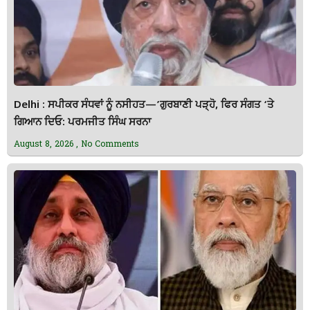
Delhi : ਸਪੀਕਰ ਸੰਧਵਾਂ ਨੂੰ ਨਸੀਹਤ—’ਗੁਰਬਾਣੀ ਪੜ੍ਹੋ, ਫਿਰ ਸੰਗਤ ‘ਤੇ
ਗਿਆਨ ਦਿਓ: ਪਰਮਜੀਤ ਸਿੰਘ ਸਰਨਾ
August 8, 2026
No Comments