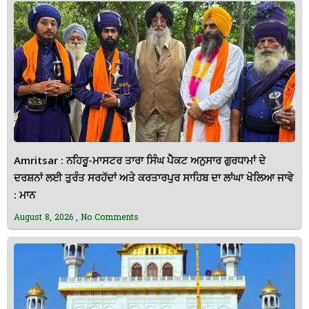
Amritsar : ਨਹਿਰੂ-ਮਾਸਟਰ ਤਾਰਾ ਸਿੰਘ ਪੈਕਟ ਅਨੁਸਾਰ ਗੁਰਧਾਮਾਂ ਦੇ
ਦਰਸ਼ਨਾਂ ਲਈ ਤੁਰੰਤ ਸਰਹੱਦਾਂ ਅਤੇ ਕਰਤਾਰਪੁਰ ਸਾਹਿਬ ਦਾ ਲਾਂਘਾ ਖੋਲਿਆ ਜਾਵੇ
: ਮਾਨ
August 8, 2026
No Comments