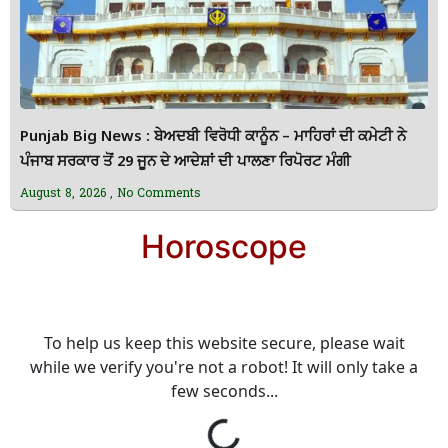
Punjab Big News : ਬੇਅਦਬੀ ਵਿਰੋਧੀ ਕਾਨੂੰਨ – ਮਾਹਿਰਾਂ ਦੀ ਕਮੇਟੀ ਨੇ
ਪੰਜਾਬ ਸਰਕਾਰ ਤੋਂ 29 ਜੂਨ ਦੇ ਆਦੇਸ਼ਾਂ ਦੀ ਪਾਲਣਾ ਰਿਪੋਰਟ ਮੰਗੀ
August 8, 2026
No Comments
Horoscope