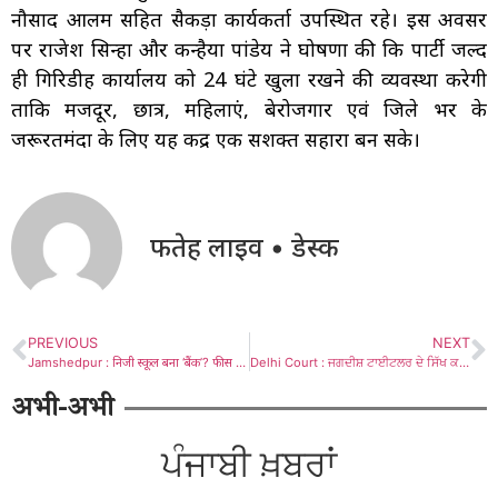
नौसाद आलम सहित सैकड़ों कार्यकर्ता उपस्थित रहे। इस अवसर
पर राजेश सिन्हा और कन्हैया पांडेय ने घोषणा की कि पार्टी जल्द
ही गिरिडीह कार्यालय को 24 घंटे खुला रखने की व्यवस्था करेगी
ताकि मजदूर, छात्र, महिलाएं, बेरोजगार एवं जिले भर के
जरूरतमंदों के लिए यह केंद्र एक सशक्त सहारा बन सके।
फतेह लाइव • डेस्क
PREVIOUS
NEXT
Jamshedpur : निजी स्कूल बना ‘बैंक’? फीस में चक्रवृद्धि ब्याज वसूली पर भाजपा नेता अंकित आनंद ने शिक्षा मंत्री से किये तीखे सवाल, उपायुक्त से कार्रवाई की माँग
Delhi Court : ਜਗਦੀਸ਼ ਟਾਈਟਲਰ ਦੇ ਸਿੱਖ ਕਤਲੇਆਮ ਵਿਚ ਕਥਿਤ ਇਕਬਾਲੀਆ ਬਿਆਨ ਦੀ ਸੀਡੀ ਅਦਾਲਤ ਅੰਦਰ ਚਲਾਈ ਗਈ
अभी-अभी
ਪੰਜਾਬੀ ਖ਼ਬਰਾਂ