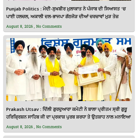
Punjab Politics : ਮੋਦੀ-ਸੁਖਬੀਰ ਮੁਲਾਕਾਤ ਨੇ ਪੰਜਾਬ ਦੀ ਸਿਆਸਤ ‘ਚ
ਪਾਈ ਹਲਚਲ, ਅਕਾਲੀ ਦਲ-ਭਾਜਪਾ ਗੱਠਜੋੜ ਦੀਆਂ ਚਰਚਾਵਾਂ ਮੁੜ ਤੇਜ਼
August 8, 2026
No Comments
Prakash Utsav : ਦਿੱਲੀ ਗੁਰਦੁਆਰਾ ਕਮੇਟੀ ਨੇ ਬਾਲਾ ਪ੍ਰੀਤਮ ਸ੍ਰੀ ਗੁਰੂ
ਹਰਿਕ੍ਰਿਸ਼ਨ ਸਾਹਿਬ ਜੀ ਦਾ ਪ੍ਰਕਾਸ਼ ਪੁਰਬ ਸ਼ਰਧਾ ਤੇ ਉਤਸ਼ਾਹ ਨਾਲ ਮਨਾਇਆ
August 8, 2026
No Comments