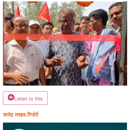
Listen to this
फ़तेह लाइव,रिपोर्ट