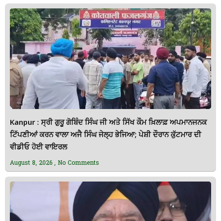
Kanpur : ਸ੍ਰੀ ਗੁਰੂ ਗੋਬਿੰਦ ਸਿੰਘ ਜੀ ਅਤੇ ਸਿੱਖ ਕੌਮ ਖ਼ਿਲਾਫ਼ ਅਪਮਾਨਜਨਕ
ਟਿੱਪਣੀਆਂ ਕਰਨ ਵਾਲਾ ਅਜੈ ਸਿੰਘ ਜੇਲ੍ਹ ਭੇਜਿਆ; ਪੇਸ਼ੀ ਦੌਰਾਨ ਕੁੱਟਮਾਰ ਦੀ
ਵੀਡੀਓ ਹੋਈ ਵਾਇਰਲ
August 8, 2026
No Comments