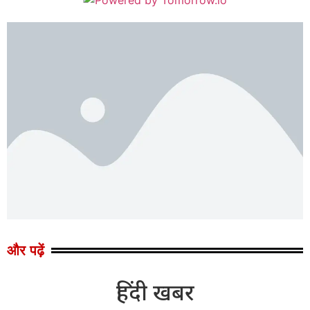
और पढ़ें
हिंदी खबर