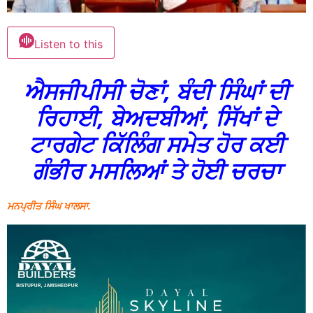
Listen to this
ਐਸਜੀਪੀਸੀ ਚੋਣਾਂ, ਬੰਦੀ ਸਿੰਘਾਂ ਦੀ
ਰਿਹਾਈ, ਬੇਅਦਬੀਆਂ, ਸਿੱਖਾਂ ਦੇ
ਟਾਰਗੇਟ ਕਿੱਲਿੰਗ ਸਮੇਤ ਹੋਰ ਕਈ
ਗੰਭੀਰ ਮਸਲਿਆਂ ਤੇ ਹੋਈ ਚਰਚਾ
ਮਨਪ੍ਰੀਤ ਸਿੰਘ ਖਾਲਸਾ.