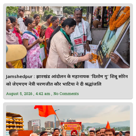
Jamshedpur : झारखंड आंदोलन के महानायक ‘दिशोम गुरु’ शिबू सोरेन
को जेएमएम नेत्री चरणजीत कौर भाटिया ने दी श्रद्धांजलि
August 5, 2026
4:42 am
No Comments