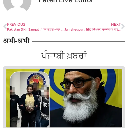
PREVIOUS
NEXT
Pakistan Sikh Sangat : ਪਾਕ ਗੁਰਦੁਆਰਾ ਕਮੇਟੀ ਵੱਲੋਂ ਗੁਰੂ ਅਰਜਨ ਦੇਵ ਜੀ ਦਾ ਸ਼ਹੀਦੀ ਦਿਹਾੜਾ ਸ਼ਰਧਾ ਅਤੇ ਸਤਿਕਾਰ ਨਾਲ ਮਨਾਇਆ ਗਿਆ
Jamshedpur : सिख मिशनरी कॉलेज के प्रचारकों को सीजीपीसी ने किया सम्मानित
अभी-अभी
ਪੰਜਾਬੀ ਖ਼ਬਰਾਂ