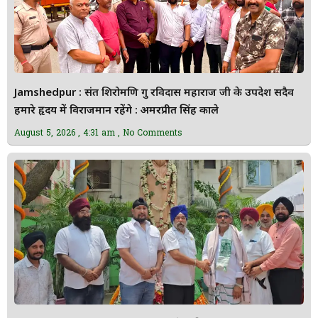
Jamshedpur : संत शिरोमणि गुरु रविदास महाराज जी के उपदेश सदैव
हमारे हृदय में विराजमान रहेंगे : अमरप्रीत सिंह काले
August 5, 2026
4:31 am
No Comments