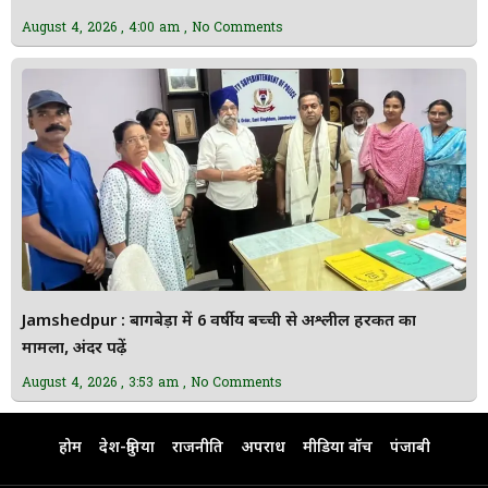
August 4, 2026
4:00 am
No Comments
Jamshedpur : बागबेड़ा में 6 वर्षीय बच्ची से अश्लील हरकत का
मामला, अंदर पढ़ें
August 4, 2026
3:53 am
No Comments
होम
देश-दुनिया
राजनीति
अपराध
मीडिया वॉच
पंजाबी