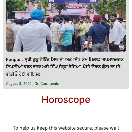
Kanpur : ਸ੍ਰੀ ਗੁਰੂ ਗੋਬਿੰਦ ਸਿੰਘ ਜੀ ਅਤੇ ਸਿੱਖ ਕੌਮ ਖ਼ਿਲਾਫ਼ ਅਪਮਾਨਜਨਕ
ਟਿੱਪਣੀਆਂ ਕਰਨ ਵਾਲਾ ਅਜੈ ਸਿੰਘ ਜੇਲ੍ਹ ਭੇਜਿਆ; ਪੇਸ਼ੀ ਦੌਰਾਨ ਕੁੱਟਮਾਰ ਦੀ
ਵੀਡੀਓ ਹੋਈ ਵਾਇਰਲ
August 8, 2026
No Comments
Horoscope