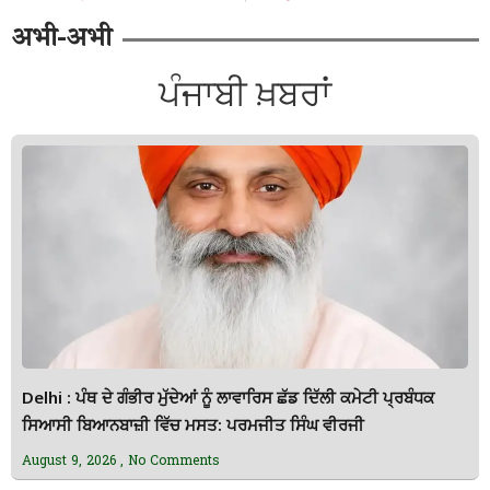
अभी-अभी
ਪੰਜਾਬੀ ਖ਼ਬਰਾਂ
Delhi : ਪੰਥ ਦੇ ਗੰਭੀਰ ਮੁੱਦੇਆਂ ਨੂੰ ਲਾਵਾਰਿਸ ਛੱਡ ਦਿੱਲੀ ਕਮੇਟੀ ਪ੍ਰਬੰਧਕ
ਸਿਆਸੀ ਬਿਆਨਬਾਜ਼ੀ ਵਿੱਚ ਮਸਤ: ਪਰਮਜੀਤ ਸਿੰਘ ਵੀਰਜੀ
August 9, 2026
No Comments