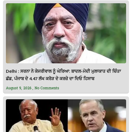
Delhi : ਸਰਨਾ ਨੇ ਕੇਜਰੀਵਾਲ ਨੂੰ ਘੇਰਿਆ: ਬਾਦਲ-ਮੋਦੀ ਮੁਲਾਕਾਤ ਦੀ ਚਿੰਤਾ
ਛੱਡ, ਪੰਜਾਬ ਦੇ 4.47 ਲੱਖ ਕਰੋੜ ਦੇ ਕਰਜ਼ੇ ਦਾ ਦਿਓ ਹਿਸਾਬ
August 9, 2026
No Comments