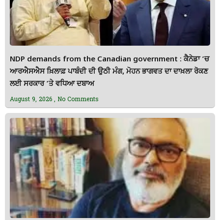
NDP demands from the Canadian government : ਕੈਨੇਡਾ ’ਚ
ਆਰਐਸਐਸ ਖ਼ਿਲਾਫ਼ ਪਾਬੰਦੀ ਦੀ ਉਠੀ ਮੰਗ, ਮੋਹਨ ਭਾਗਵਤ ਦਾ ਦਾਖ਼ਲਾ ਰੋਕਣ
ਲਈ ਸਰਕਾਰ ’ਤੇ ਵਧਿਆ ਦਬਾਅ
August 9, 2026
No Comments