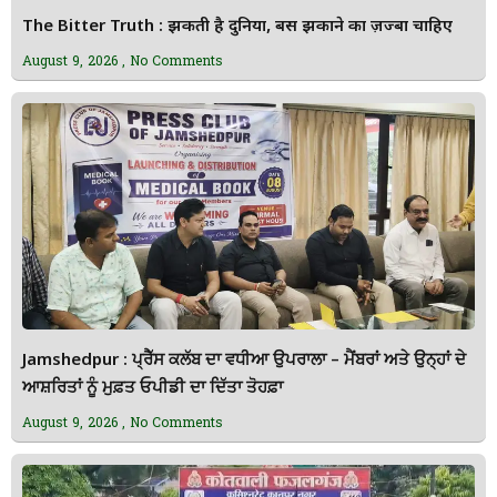
The Bitter Truth : झुकती है दुनिया, बस झुकाने का ज़ज्बा चाहिए
August 9, 2026
No Comments
Jamshedpur : ਪ੍ਰੈੱਸ ਕਲੱਬ ਦਾ ਵਧੀਆ ਉਪਰਾਲਾ – ਮੈਂਬਰਾਂ ਅਤੇ ਉਨ੍ਹਾਂ ਦੇ
ਆਸ਼ਰਿਤਾਂ ਨੂੰ ਮੁਫ਼ਤ ਓਪੀਡੀ ਦਾ ਦਿੱਤਾ ਤੋਹਫ਼ਾ
August 9, 2026
No Comments