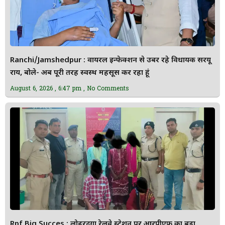
Ranchi/Jamshedpur : वायरल इन्फेक्शन से उबर रहे विधायक सरयू
राय, बोले- अब पूरी तरह स्वस्थ महसूस कर रहा हूं
August 6, 2026
6:47 pm
No Comments
Rpf Big Succes : लोहरदगा रेलवे स्टेशन पर आरपीएफ का बड़ा