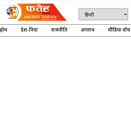
होम
देश-दुनिया
राजनीति
अपराध
मीडिया वॉच