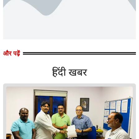
और पढ़ें
हिंदी खबर