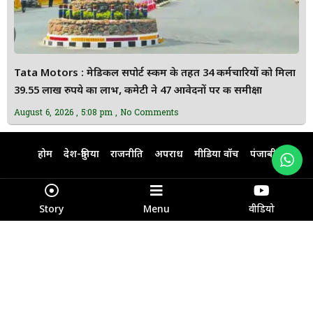
Tata Motors : मेडिकल सपोर्ट स्कीम के तहत 34 कर्मचारियों को मिला
39.55 लाख रुपये का लाभ, कमेटी ने 47 आवेदनों पर की समीक्षा
August 6, 2026
5:08 pm
No Comments
होम
देश-दुनिया
राजनीति
अपराध
मीडिया वॉच
पंजाबी
हिंदी न्यूज़
ਪੰਜਾਬੀ ਨਿਊਜ਼
About Us
Contact Us
Disclaimer
Story
Menu
वीडियो
Advertisement with us
Email : fatehnewslive@gmail.com
+91 9234051616