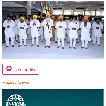
Listen to this
ਮਨਪ੍ਰੀਤ ਸਿੰਘ ਖਾਲਸਾ.