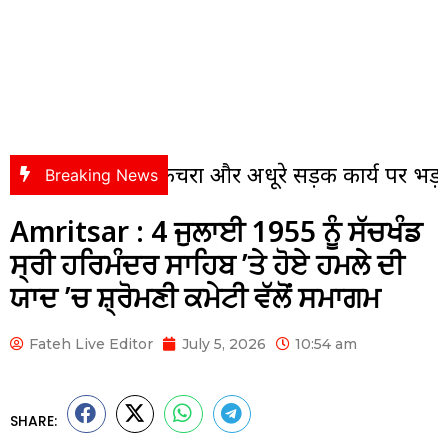
ी में कचरा और अधूरे सड़क कार्य पर भड़के पंसस, संवे
Breaking News
Amritsar : 4 ਜੁਲਾਈ 1955 ਨੂੰ ਸੱਚਖੰਡ
ਸ੍ਰੀ ਹਰਿਮੰਦਰ ਸਾਹਿਬ ’ਤੇ ਹੋਏ ਹਮਲੇ ਦੀ
ਯਾਦ ’ਚ ਸ਼੍ਰੋਮਣੀ ਕਮੇਟੀ ਵੱਲੋਂ ਸਮਾਗਮ
Fateh Live Editor
July 5, 2026
10:54 am
SHARE: