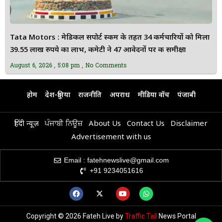
Tata Motors : मेडिकल सपोर्ट स्कीम के तहत 34 कर्मचारियों को मिला
39.55 लाख रुपये का लाभ, कमेटी ने 47 आवेदनों पर की समीक्षा
August 6, 2026
5:08 pm
No Comments
होम
देश-दुनिया
राजनीति
अपराध
मीडिया वॉच
पंजाबी
हिंदी न्यूज़
ਪੰਜਾਬੀ ਨਿਊਜ਼
About Us
Contact Us
Disclaimer
Advertisement with us
Email : fatehnewslive@gmail.com
+91 9234051616
Copyright © 2026 Fateh Live by
Traffic Tail
News Portal