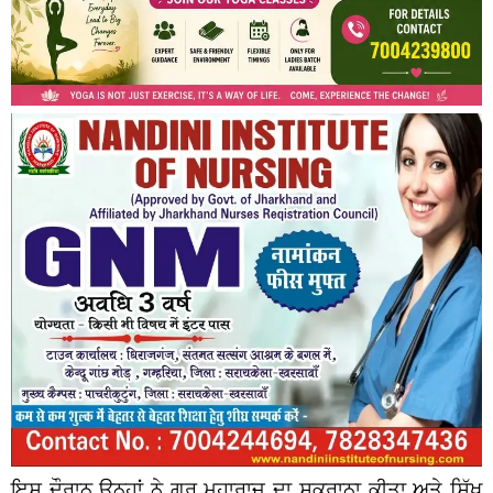
ਇਸ ਦੌਰਾਨ ਉਨ੍ਹਾਂ ਨੇ ਗੁਰੂ ਮਹਾਰਾਜ ਦਾ ਸ਼ੁਕਰਾਨਾ ਕੀਤਾ ਅਤੇ ਸਿੱਖ