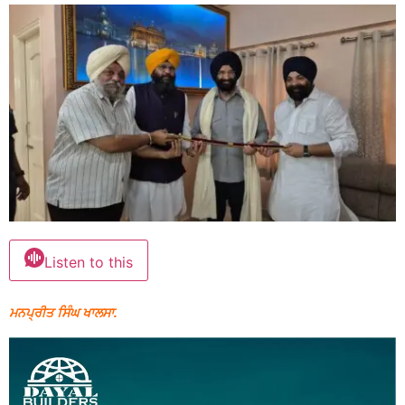
Listen to this
ਮਨਪ੍ਰੀਤ ਸਿੰਘ ਖਾਲਸਾ.