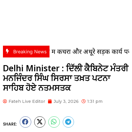
ॉलोनी में कचरा और अधूरे सड़क कार्य पर भड़के पंसस, 
Breaking News
Delhi Minister : ਦਿੱਲੀ ਕੈਬਿਨੇਟ ਮੰਤਰੀ
ਮਨਜਿੰਦਰ ਸਿੰਘ ਸਿਰਸਾ ਤਖ਼ਤ ਪਟਨਾ
ਸਾਹਿਬ ਹੋਏ ਨਤਮਸਤਕ
Fateh Live Editor
July 3, 2026
1:31 pm
SHARE: