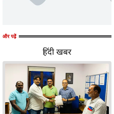
और पढ़ें
हिंदी खबर