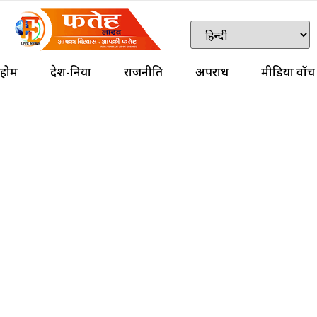
होम
देश-दुनिया
राजनीति
अपराध
मीडिया वॉच