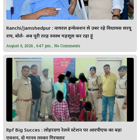
Ranchi/Jamshedpur : वायरल इन्फेक्शन से उबर रहे विधायक सरयू
राय, बोले- अब पूरी तरह स्वस्थ महसूस कर रहा हूं
August 6, 2026
6:47 pm
No Comments
Rpf Big Succes : लोहरदगा रेलवे स्टेशन पर आरपीएफ का बड़ा
एक्शन, दो मानव तस्कर गिरफ्तार