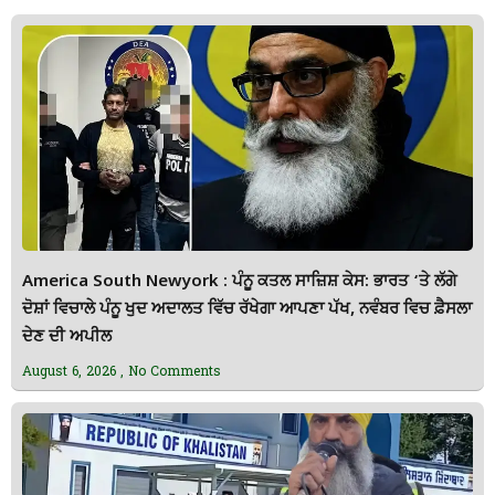
America South Newyork : ਪੰਨੂ ਕਤਲ ਸਾਜ਼ਿਸ਼ ਕੇਸ: ਭਾਰਤ ‘ਤੇ ਲੱਗੇ
ਦੋਸ਼ਾਂ ਵਿਚਾਲੇ ਪੰਨੂ ਖੁਦ ਅਦਾਲਤ ਵਿੱਚ ਰੱਖੇਗਾ ਆਪਣਾ ਪੱਖ, ਨਵੰਬਰ ਵਿਚ ਫ਼ੈਸਲਾ
ਦੇਣ ਦੀ ਅਪੀਲ
August 6, 2026
No Comments