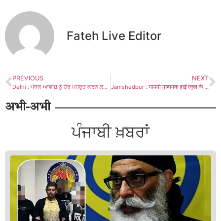
Fateh Live Editor
PREVIOUS
NEXT
Delhi : ਪੰਥਕ ਆਵਾਜ਼ ਨੂੰ ਹੋਰ ਮਜ਼ਬੂਤ ਕਰਨ ਲਈ ਭਾਈ ਪਰਮਜੀਤ ਸਿੰਘ ਵੀਰਜੀ ਮੈਦਾਨ ਵਿੱਚ, ਨਿਯੁਕਤੀ ਮਗਰੋਂ ਸੁਖਬੀਰ ਸਿੰਘ ਬਾਦਲ ਨਾਲ ਕੀਤੀ ਮੁਲਾਕਾਤ
Jamshedpur : मानगो गुरू नानक हाई स्कूल के मेधावी विद्यार्थियों का कमेटी ने बढ़ाया हौंसला, 100 फीसदी परिणाम के लिए प्राचार्य को मिला विशेष सम्मान
अभी-अभी
ਪੰਜਾਬੀ ਖ਼ਬਰਾਂ