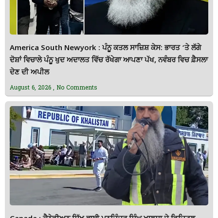
America South Newyork : ਪੰਨੂ ਕਤਲ ਸਾਜ਼ਿਸ਼ ਕੇਸ: ਭਾਰਤ ‘ਤੇ ਲੱਗੇ
ਦੋਸ਼ਾਂ ਵਿਚਾਲੇ ਪੰਨੂ ਖੁਦ ਅਦਾਲਤ ਵਿੱਚ ਰੱਖੇਗਾ ਆਪਣਾ ਪੱਖ, ਨਵੰਬਰ ਵਿਚ ਫ਼ੈਸਲਾ
ਦੇਣ ਦੀ ਅਪੀਲ
August 6, 2026
No Comments