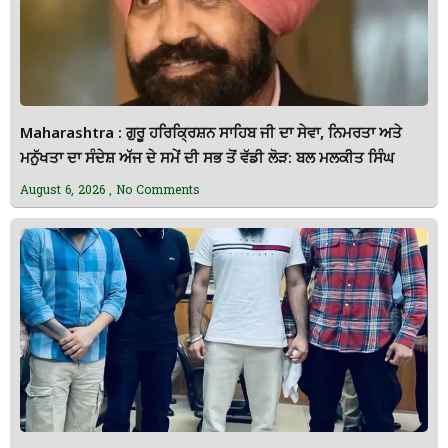
Maharashtra : ਗੁਰੂ ਹਰਿਕ੍ਰਿਸ਼ਨ ਸਾਹਿਬ ਜੀ ਦਾ ਸੇਵਾ, ਨਿਮਰਤਾ ਅਤੇ
ਮਨੁੱਖਤਾ ਦਾ ਸੰਦੇਸ਼ ਅੱਜ ਦੇ ਸਮੇਂ ਦੀ ਸਭ ਤੋਂ ਵੱਡੀ ਲੋੜ: ਬਲ ਮਲਕੀਤ ਸਿੰਘ
August 6, 2026
No Comments