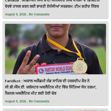
Canada : ਕੈਨੇਡੀਅਨ ਸਿੱਖ ਭਾਈ ਮਨਜਿੰਦਰ ਸਿੰਘ ਖਾਲਸਾ ਦੇ ਡਿਜ਼ਿਟਲ
ਵੇਰਵੇ ਹਾਸਲ ਕਰਨ ਲਈ ਭਾਰਤੀ ਏਜੰਸੀਆਂ ਸਰਗਰਮ: ਟੀਮ ਸ਼ਹੀਦ ਨਿੱਝਰ
August 6, 2026
No Comments
Faridkot : ਅਕਾਲ ਅਕੈਡਮੀ ਜੰਡ ਸਾਹਿਬ ਦੀ ਹਰਸ਼ਦੀਪ ਕੌਰ ਨੇ
ਸੀ.ਬੀ.ਐੱਸ.ਈ. ਕਲੱਸਟਰ ਅਥਲੈਟਿਕ ਮੀਟ ਵਿੱਚ ਜਿੱਤਿਆ ਸੋਨ ਤਗਮਾ,
ਨੈਸ਼ਨਲ ਅਥਲੈਟਿਕ ਮੀਟ ਲਈ ਹੋਈ ਚੋਣ
August 6, 2026
No Comments