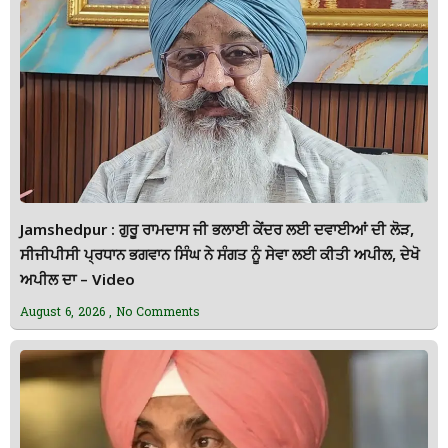
Jamshedpur : ਗੁਰੂ ਰਾਮਦਾਸ ਜੀ ਭਲਾਈ ਕੇਂਦਰ ਲਈ ਦਵਾਈਆਂ ਦੀ ਲੋੜ,
ਸੀਜੀਪੀਸੀ ਪ੍ਰਧਾਨ ਭਗਵਾਨ ਸਿੰਘ ਨੇ ਸੰਗਤ ਨੂੰ ਸੇਵਾ ਲਈ ਕੀਤੀ ਅਪੀਲ, ਦੇਖੋ
ਅਪੀਲ ਦਾ – Video
August 6, 2026
No Comments