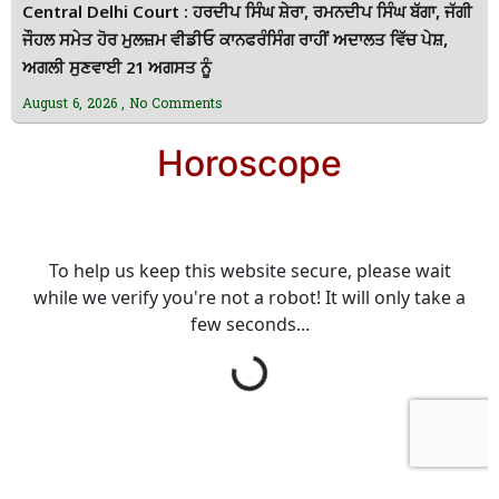
Central Delhi Court : ਹਰਦੀਪ ਸਿੰਘ ਸ਼ੇਰਾ, ਰਮਨਦੀਪ ਸਿੰਘ ਬੱਗਾ, ਜੱਗੀ
ਜੌਹਲ ਸਮੇਤ ਹੋਰ ਮੁਲਜ਼ਮ ਵੀਡੀਓ ਕਾਨਫਰੰਸਿੰਗ ਰਾਹੀਂ ਅਦਾਲਤ ਵਿੱਚ ਪੇਸ਼,
ਅਗਲੀ ਸੁਣਵਾਈ 21 ਅਗਸਤ ਨੂੰ
August 6, 2026
No Comments
Horoscope