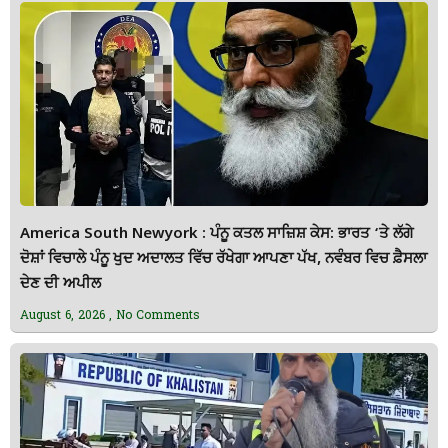
America South Newyork : ਪੰਨੂ ਕਤਲ ਸਾਜ਼ਿਸ਼ ਕੇਸ: ਭਾਰਤ ‘ਤੇ ਲੱਗੇ
ਦੋਸ਼ਾਂ ਵਿਚਾਲੇ ਪੰਨੂ ਖੁਦ ਅਦਾਲਤ ਵਿੱਚ ਰੱਖੇਗਾ ਆਪਣਾ ਪੱਖ, ਨਵੰਬਰ ਵਿਚ ਫ਼ੈਸਲਾ
ਦੇਣ ਦੀ ਅਪੀਲ
August 6, 2026
No Comments