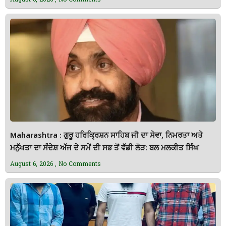
Maharashtra : ਗੁਰੂ ਹਰਿਕ੍ਰਿਸ਼ਨ ਸਾਹਿਬ ਜੀ ਦਾ ਸੇਵਾ, ਨਿਮਰਤਾ ਅਤੇ
ਮਨੁੱਖਤਾ ਦਾ ਸੰਦੇਸ਼ ਅੱਜ ਦੇ ਸਮੇਂ ਦੀ ਸਭ ਤੋਂ ਵੱਡੀ ਲੋੜ: ਬਲ ਮਲਕੀਤ ਸਿੰਘ
August 6, 2026
No Comments