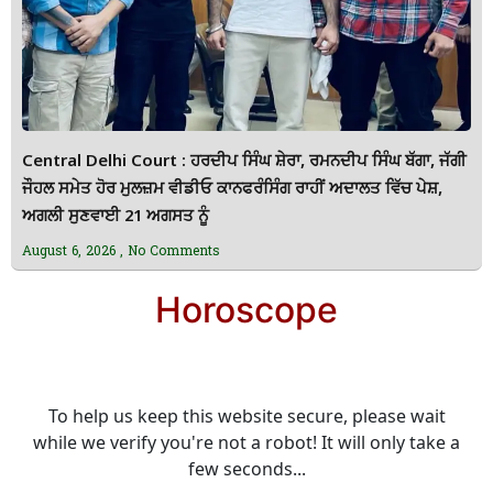
Central Delhi Court : ਹਰਦੀਪ ਸਿੰਘ ਸ਼ੇਰਾ, ਰਮਨਦੀਪ ਸਿੰਘ ਬੱਗਾ, ਜੱਗੀ
ਜੌਹਲ ਸਮੇਤ ਹੋਰ ਮੁਲਜ਼ਮ ਵੀਡੀਓ ਕਾਨਫਰੰਸਿੰਗ ਰਾਹੀਂ ਅਦਾਲਤ ਵਿੱਚ ਪੇਸ਼,
ਅਗਲੀ ਸੁਣਵਾਈ 21 ਅਗਸਤ ਨੂੰ
August 6, 2026
No Comments
Horoscope