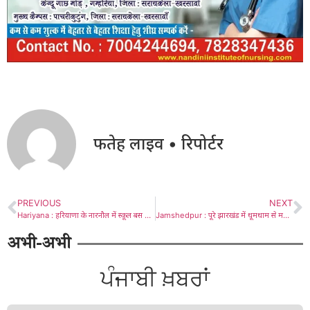
फतेह लाइव • रिपोर्टर
PREVIOUS
NEXT
Hariyana : हरियाणा के नारनौल में स्कूल बस पलटने से 8 बच्चों की मौत, 37 घायल
Jamshedpur : पूरे झारखंड में धूमधाम से मना ईद, गले मिल एक-दूसरे को दी मुबारकबाद
अभी-अभी
ਪੰਜਾਬੀ ਖ਼ਬਰਾਂ