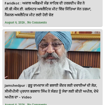
Faridkot : ਅਕਾਲ ਅਕੈਡਮੀ ਜੰਡ ਸਾਹਿਬ ਦੀ ਹਰਸ਼ਦੀਪ ਕੌਰ ਨੇ
ਸੀ.ਬੀ.ਐੱਸ.ਈ. ਕਲੱਸਟਰ ਅਥਲੈਟਿਕ ਮੀਟ ਵਿੱਚ ਜਿੱਤਿਆ ਸੋਨ ਤਗਮਾ,
ਨੈਸ਼ਨਲ ਅਥਲੈਟਿਕ ਮੀਟ ਲਈ ਹੋਈ ਚੋਣ
August 6, 2026
No Comments
Jamshedpur : ਗੁਰੂ ਰਾਮਦਾਸ ਜੀ ਭਲਾਈ ਕੇਂਦਰ ਲਈ ਦਵਾਈਆਂ ਦੀ ਲੋੜ,
ਸੀਜੀਪੀਸੀ ਪ੍ਰਧਾਨ ਭਗਵਾਨ ਸਿੰਘ ਨੇ ਸੰਗਤ ਨੂੰ ਸੇਵਾ ਲਈ ਕੀਤੀ ਅਪੀਲ, ਦੇਖੋ
ਅਪੀਲ ਦਾ – Video
August 6, 2026
No Comments