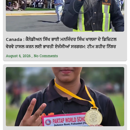
Canada : ਕੈਨੇਡੀਅਨ ਸਿੱਖ ਭਾਈ ਮਨਜਿੰਦਰ ਸਿੰਘ ਖਾਲਸਾ ਦੇ ਡਿਜ਼ਿਟਲ
ਵੇਰਵੇ ਹਾਸਲ ਕਰਨ ਲਈ ਭਾਰਤੀ ਏਜੰਸੀਆਂ ਸਰਗਰਮ: ਟੀਮ ਸ਼ਹੀਦ ਨਿੱਝਰ
August 6, 2026
No Comments