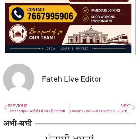
Fateh Live Editor
PREVIOUS
NEXT
Jamshedpur: बारीडीह में संत रविदास समाज एवं हरि मंदिर पंचायत के सौजन्य से रक्तदान शिविर आयोजित, 183 डोनर ने दिया योगदान
Kitadih Gurudwara Election- 2023: ਵਿਸਾਖੀ ਤੋਂ ਪਹਿਲਾਂ ਕਿਟਾਡੀਹ ਵਿੱਚ ਚੋਣਾਂ ਕਰਵਾਏ ਸੀਜੀਪੀਸੀ
अभी-अभी