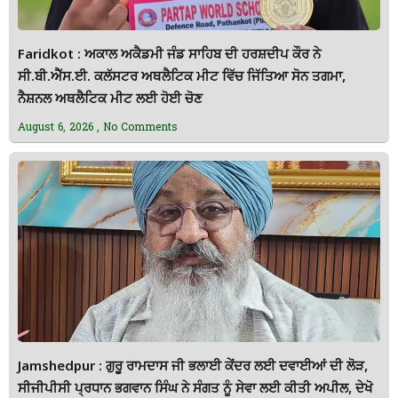
Faridkot : ਅਕਾਲ ਅਕੈਡਮੀ ਜੰਡ ਸਾਹਿਬ ਦੀ ਹਰਸ਼ਦੀਪ ਕੌਰ ਨੇ
ਸੀ.ਬੀ.ਐੱਸ.ਈ. ਕਲੱਸਟਰ ਅਥਲੈਟਿਕ ਮੀਟ ਵਿੱਚ ਜਿੱਤਿਆ ਸੋਨ ਤਗਮਾ,
ਨੈਸ਼ਨਲ ਅਥਲੈਟਿਕ ਮੀਟ ਲਈ ਹੋਈ ਚੋਣ
August 6, 2026
No Comments
Jamshedpur : ਗੁਰੂ ਰਾਮਦਾਸ ਜੀ ਭਲਾਈ ਕੇਂਦਰ ਲਈ ਦਵਾਈਆਂ ਦੀ ਲੋੜ,
ਸੀਜੀਪੀਸੀ ਪ੍ਰਧਾਨ ਭਗਵਾਨ ਸਿੰਘ ਨੇ ਸੰਗਤ ਨੂੰ ਸੇਵਾ ਲਈ ਕੀਤੀ ਅਪੀਲ, ਦੇਖੋ