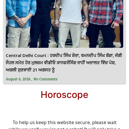
Central Delhi Court : ਹਰਦੀਪ ਸਿੰਘ ਸ਼ੇਰਾ, ਰਮਨਦੀਪ ਸਿੰਘ ਬੱਗਾ, ਜੱਗੀ
ਜੌਹਲ ਸਮੇਤ ਹੋਰ ਮੁਲਜ਼ਮ ਵੀਡੀਓ ਕਾਨਫਰੰਸਿੰਗ ਰਾਹੀਂ ਅਦਾਲਤ ਵਿੱਚ ਪੇਸ਼,
ਅਗਲੀ ਸੁਣਵਾਈ 21 ਅਗਸਤ ਨੂੰ
August 6, 2026
No Comments
Horoscope