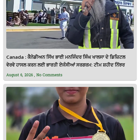
Canada : ਕੈਨੇਡੀਅਨ ਸਿੱਖ ਭਾਈ ਮਨਜਿੰਦਰ ਸਿੰਘ ਖਾਲਸਾ ਦੇ ਡਿਜ਼ਿਟਲ
ਵੇਰਵੇ ਹਾਸਲ ਕਰਨ ਲਈ ਭਾਰਤੀ ਏਜੰਸੀਆਂ ਸਰਗਰਮ: ਟੀਮ ਸ਼ਹੀਦ ਨਿੱਝਰ
August 6, 2026
No Comments