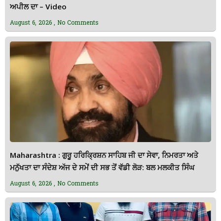
ਅਪੀਲ ਦਾ – Video
August 6, 2026
No Comments
Maharashtra : ਗੁਰੂ ਹਰਿਕ੍ਰਿਸ਼ਨ ਸਾਹਿਬ ਜੀ ਦਾ ਸੇਵਾ, ਨਿਮਰਤਾ ਅਤੇ
ਮਨੁੱਖਤਾ ਦਾ ਸੰਦੇਸ਼ ਅੱਜ ਦੇ ਸਮੇਂ ਦੀ ਸਭ ਤੋਂ ਵੱਡੀ ਲੋੜ: ਬਲ ਮਲਕੀਤ ਸਿੰਘ
August 6, 2026
No Comments