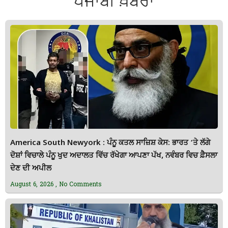
ਪੰਜਾਬੀ ਖ਼ਬਰਾਂ
America South Newyork : ਪੰਨੂ ਕਤਲ ਸਾਜ਼ਿਸ਼ ਕੇਸ: ਭਾਰਤ ‘ਤੇ ਲੱਗੇ
ਦੋਸ਼ਾਂ ਵਿਚਾਲੇ ਪੰਨੂ ਖੁਦ ਅਦਾਲਤ ਵਿੱਚ ਰੱਖੇਗਾ ਆਪਣਾ ਪੱਖ, ਨਵੰਬਰ ਵਿਚ ਫ਼ੈਸਲਾ
ਦੇਣ ਦੀ ਅਪੀਲ
August 6, 2026
No Comments