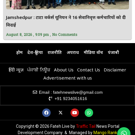
Jamshedpur : टाटा वर्कर्स यूनियन ने 16 सेवानिवृत्त कर्मचारियों को दी
विदाई
August 8, 2026
9:09 pm
No Comments
होम
देश-दुनिया
राजनीति
अपराध
मीडिया वॉच
पंजाबी
हिंदी न्यूज़
ਪੰਜਾਬੀ ਨਿਊਜ਼
About Us
Contact Us
Disclaimer
Advertisement with us
Email : fatehnewslive@gmail.com
+91 9234051616
Copyright © 2026 Fateh Live by
Traffic Tail
News Portal
Development Company & Managed by
Mango Rank