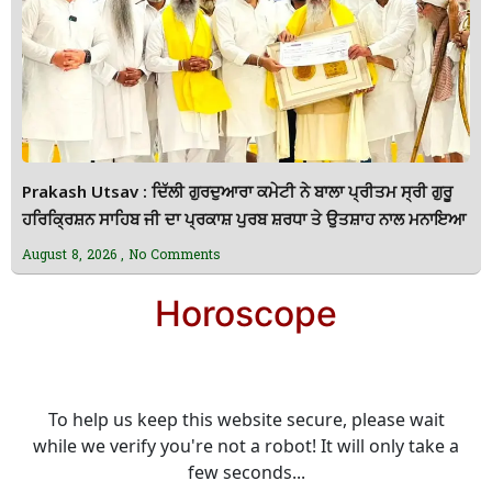
Prakash Utsav : ਦਿੱਲੀ ਗੁਰਦੁਆਰਾ ਕਮੇਟੀ ਨੇ ਬਾਲਾ ਪ੍ਰੀਤਮ ਸ੍ਰੀ ਗੁਰੂ
ਹਰਿਕ੍ਰਿਸ਼ਨ ਸਾਹਿਬ ਜੀ ਦਾ ਪ੍ਰਕਾਸ਼ ਪੁਰਬ ਸ਼ਰਧਾ ਤੇ ਉਤਸ਼ਾਹ ਨਾਲ ਮਨਾਇਆ
August 8, 2026
No Comments
Horoscope