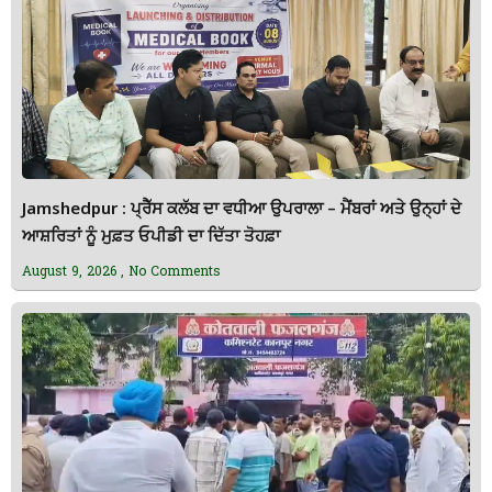
Jamshedpur : ਪ੍ਰੈੱਸ ਕਲੱਬ ਦਾ ਵਧੀਆ ਉਪਰਾਲਾ – ਮੈਂਬਰਾਂ ਅਤੇ ਉਨ੍ਹਾਂ ਦੇ
ਆਸ਼ਰਿਤਾਂ ਨੂੰ ਮੁਫ਼ਤ ਓਪੀਡੀ ਦਾ ਦਿੱਤਾ ਤੋਹਫ਼ਾ
August 9, 2026
No Comments