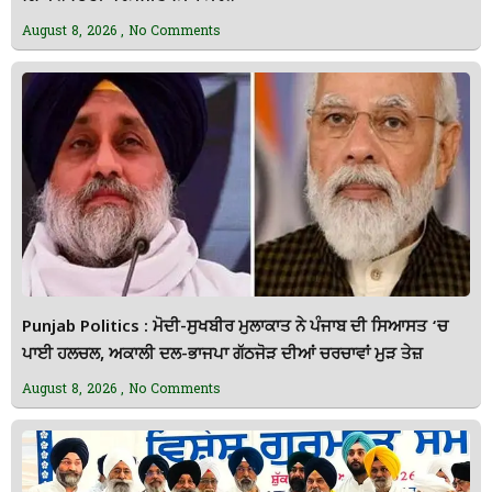
August 8, 2026
No Comments
Punjab Politics : ਮੋਦੀ-ਸੁਖਬੀਰ ਮੁਲਾਕਾਤ ਨੇ ਪੰਜਾਬ ਦੀ ਸਿਆਸਤ ‘ਚ
ਪਾਈ ਹਲਚਲ, ਅਕਾਲੀ ਦਲ-ਭਾਜਪਾ ਗੱਠਜੋੜ ਦੀਆਂ ਚਰਚਾਵਾਂ ਮੁੜ ਤੇਜ਼
August 8, 2026
No Comments