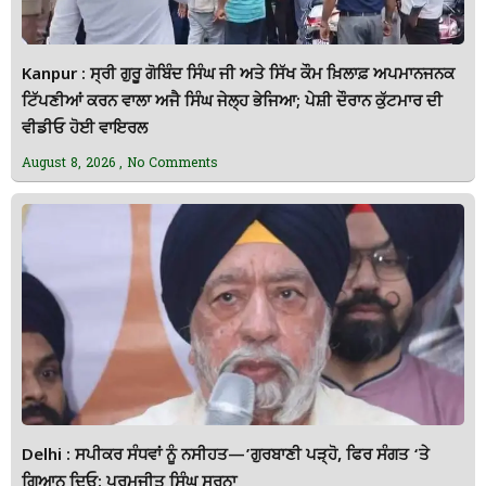
Kanpur : ਸ੍ਰੀ ਗੁਰੂ ਗੋਬਿੰਦ ਸਿੰਘ ਜੀ ਅਤੇ ਸਿੱਖ ਕੌਮ ਖ਼ਿਲਾਫ਼ ਅਪਮਾਨਜਨਕ
ਟਿੱਪਣੀਆਂ ਕਰਨ ਵਾਲਾ ਅਜੈ ਸਿੰਘ ਜੇਲ੍ਹ ਭੇਜਿਆ; ਪੇਸ਼ੀ ਦੌਰਾਨ ਕੁੱਟਮਾਰ ਦੀ
ਵੀਡੀਓ ਹੋਈ ਵਾਇਰਲ
August 8, 2026
No Comments
Delhi : ਸਪੀਕਰ ਸੰਧਵਾਂ ਨੂੰ ਨਸੀਹਤ—’ਗੁਰਬਾਣੀ ਪੜ੍ਹੋ, ਫਿਰ ਸੰਗਤ ‘ਤੇ
ਗਿਆਨ ਦਿਓ: ਪਰਮਜੀਤ ਸਿੰਘ ਸਰਨਾ