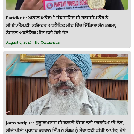
Faridkot : ਅਕਾਲ ਅਕੈਡਮੀ ਜੰਡ ਸਾਹਿਬ ਦੀ ਹਰਸ਼ਦੀਪ ਕੌਰ ਨੇ
ਸੀ.ਬੀ.ਐੱਸ.ਈ. ਕਲੱਸਟਰ ਅਥਲੈਟਿਕ ਮੀਟ ਵਿੱਚ ਜਿੱਤਿਆ ਸੋਨ ਤਗਮਾ,
ਨੈਸ਼ਨਲ ਅਥਲੈਟਿਕ ਮੀਟ ਲਈ ਹੋਈ ਚੋਣ
August 6, 2026
No Comments
Jamshedpur : ਗੁਰੂ ਰਾਮਦਾਸ ਜੀ ਭਲਾਈ ਕੇਂਦਰ ਲਈ ਦਵਾਈਆਂ ਦੀ ਲੋੜ,
ਸੀਜੀਪੀਸੀ ਪ੍ਰਧਾਨ ਭਗਵਾਨ ਸਿੰਘ ਨੇ ਸੰਗਤ ਨੂੰ ਸੇਵਾ ਲਈ ਕੀਤੀ ਅਪੀਲ, ਦੇਖੋ