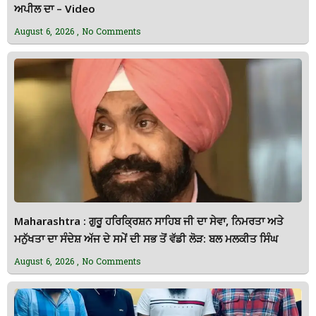
ਅਪੀਲ ਦਾ – Video
August 6, 2026
No Comments
Maharashtra : ਗੁਰੂ ਹਰਿਕ੍ਰਿਸ਼ਨ ਸਾਹਿਬ ਜੀ ਦਾ ਸੇਵਾ, ਨਿਮਰਤਾ ਅਤੇ
ਮਨੁੱਖਤਾ ਦਾ ਸੰਦੇਸ਼ ਅੱਜ ਦੇ ਸਮੇਂ ਦੀ ਸਭ ਤੋਂ ਵੱਡੀ ਲੋੜ: ਬਲ ਮਲਕੀਤ ਸਿੰਘ
August 6, 2026
No Comments