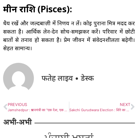
मीन राशि (Pisces):
धैर्य रखें और जल्दबाज़ी में निर्णय न लें। कोई पुराना मित्र मदद कर
सकता है। आर्थिक लेन-देन सोच-समझकर करें। परिवार में छोटी
बातों से तनाव हो सकता है। प्रेम जीवन में संवेदनशीलता बढ़ेगी।
सेहत सामान्य।
फतेह लाइव • डेस्क
PREVIOUS
NEXT
Jamshedpur : प्रधानमंत्री का “एक देश, एक चुनाव” का सपना अवश्य साकार होगा : अमरप्रीत सिंह काले, देखें – Video
Sakchi Gurudwara Election : शिरे का जगविंदर पर पलटवार, टीचर बहाली को लेकर बढ़ रही टशन
अभी-अभी