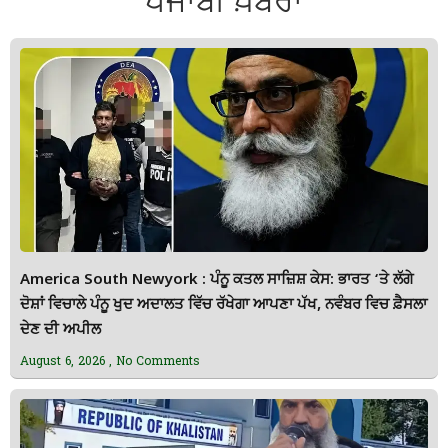
ਪੰਜਾਬੀ ਖ਼ਬਰਾਂ
America South Newyork : ਪੰਨੂ ਕਤਲ ਸਾਜ਼ਿਸ਼ ਕੇਸ: ਭਾਰਤ ‘ਤੇ ਲੱਗੇ
ਦੋਸ਼ਾਂ ਵਿਚਾਲੇ ਪੰਨੂ ਖੁਦ ਅਦਾਲਤ ਵਿੱਚ ਰੱਖੇਗਾ ਆਪਣਾ ਪੱਖ, ਨਵੰਬਰ ਵਿਚ ਫ਼ੈਸਲਾ
ਦੇਣ ਦੀ ਅਪੀਲ
August 6, 2026
No Comments