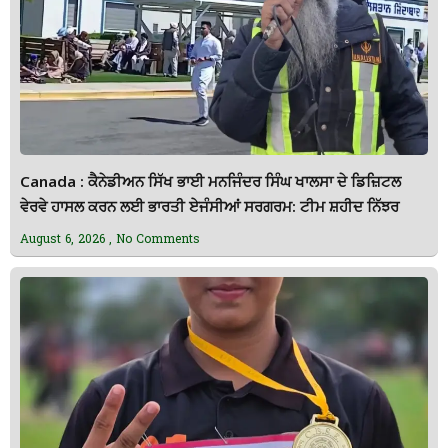
Canada : ਕੈਨੇਡੀਅਨ ਸਿੱਖ ਭਾਈ ਮਨਜਿੰਦਰ ਸਿੰਘ ਖਾਲਸਾ ਦੇ ਡਿਜ਼ਿਟਲ
ਵੇਰਵੇ ਹਾਸਲ ਕਰਨ ਲਈ ਭਾਰਤੀ ਏਜੰਸੀਆਂ ਸਰਗਰਮ: ਟੀਮ ਸ਼ਹੀਦ ਨਿੱਝਰ
August 6, 2026
No Comments