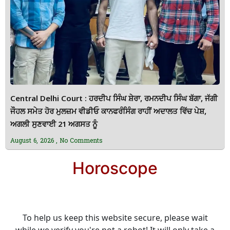
Central Delhi Court : ਹਰਦੀਪ ਸਿੰਘ ਸ਼ੇਰਾ, ਰਮਨਦੀਪ ਸਿੰਘ ਬੱਗਾ, ਜੱਗੀ
ਜੌਹਲ ਸਮੇਤ ਹੋਰ ਮੁਲਜ਼ਮ ਵੀਡੀਓ ਕਾਨਫਰੰਸਿੰਗ ਰਾਹੀਂ ਅਦਾਲਤ ਵਿੱਚ ਪੇਸ਼,
ਅਗਲੀ ਸੁਣਵਾਈ 21 ਅਗਸਤ ਨੂੰ
August 6, 2026
No Comments
Horoscope