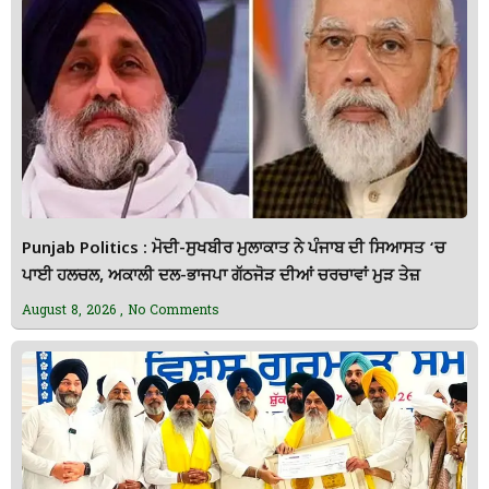
Punjab Politics : ਮੋਦੀ-ਸੁਖਬੀਰ ਮੁਲਾਕਾਤ ਨੇ ਪੰਜਾਬ ਦੀ ਸਿਆਸਤ ‘ਚ
ਪਾਈ ਹਲਚਲ, ਅਕਾਲੀ ਦਲ-ਭਾਜਪਾ ਗੱਠਜੋੜ ਦੀਆਂ ਚਰਚਾਵਾਂ ਮੁੜ ਤੇਜ਼
August 8, 2026
No Comments