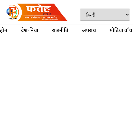
होम
देश-दुनिया
राजनीति
अपराध
मीडिया वॉच