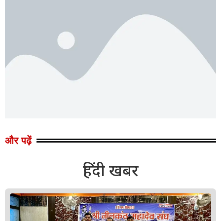
और पढ़ें
हिंदी खबर