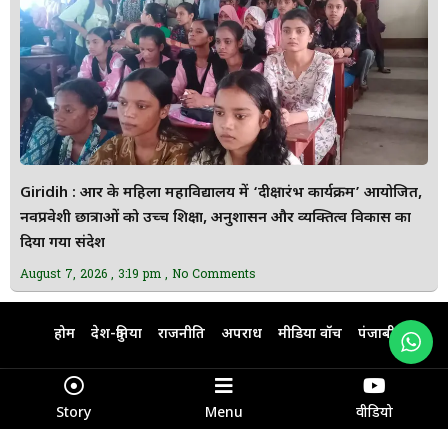
Giridih : आर के महिला महाविद्यालय में ‘दीक्षारंभ कार्यक्रम’ आयोजित,
नवप्रवेशी छात्राओं को उच्च शिक्षा, अनुशासन और व्यक्तित्व विकास का
दिया गया संदेश
August 7, 2026
3:19 pm
No Comments
होम
देश-दुनिया
राजनीति
अपराध
मीडिया वॉच
पंजाबी
हिंदी न्यूज़
ਪੰਜਾਬੀ ਨਿਊਜ਼
About Us
Contact Us
Disclaimer
Story
Menu
वीडियो
Advertisement with us