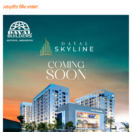
ਮਨਪ੍ਰੀਤ ਸਿੰਘ ਖਾਲਸਾ.