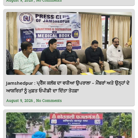
Jamshedpur : ਪ੍ਰੈੱਸ ਕਲੱਬ ਦਾ ਵਧੀਆ ਉਪਰਾਲਾ – ਮੈਂਬਰਾਂ ਅਤੇ ਉਨ੍ਹਾਂ ਦੇ
ਆਸ਼ਰਿਤਾਂ ਨੂੰ ਮੁਫ਼ਤ ਓਪੀਡੀ ਦਾ ਦਿੱਤਾ ਤੋਹਫ਼ਾ
August 9, 2026
No Comments