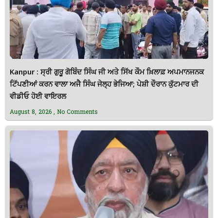
Kanpur : ਸ੍ਰੀ ਗੁਰੂ ਗੋਬਿੰਦ ਸਿੰਘ ਜੀ ਅਤੇ ਸਿੱਖ ਕੌਮ ਖ਼ਿਲਾਫ਼ ਅਪਮਾਨਜਨਕ
ਟਿੱਪਣੀਆਂ ਕਰਨ ਵਾਲਾ ਅਜੈ ਸਿੰਘ ਜੇਲ੍ਹ ਭੇਜਿਆ; ਪੇਸ਼ੀ ਦੌਰਾਨ ਕੁੱਟਮਾਰ ਦੀ
ਵੀਡੀਓ ਹੋਈ ਵਾਇਰਲ
August 8, 2026
No Comments