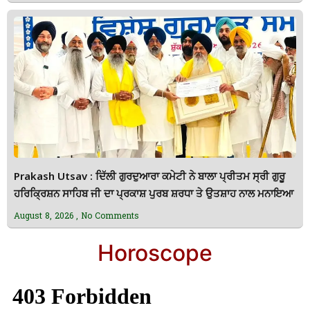
Prakash Utsav : ਦਿੱਲੀ ਗੁਰਦੁਆਰਾ ਕਮੇਟੀ ਨੇ ਬਾਲਾ ਪ੍ਰੀਤਮ ਸ੍ਰੀ ਗੁਰੂ
ਹਰਿਕ੍ਰਿਸ਼ਨ ਸਾਹਿਬ ਜੀ ਦਾ ਪ੍ਰਕਾਸ਼ ਪੁਰਬ ਸ਼ਰਧਾ ਤੇ ਉਤਸ਼ਾਹ ਨਾਲ ਮਨਾਇਆ
August 8, 2026
No Comments
Horoscope