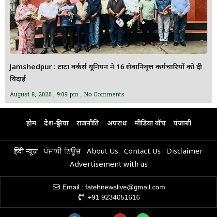
Jamshedpur : टाटा वर्कर्स यूनियन ने 16 सेवानिवृत्त कर्मचारियों को दी
विदाई
August 8, 2026
9:09 pm
No Comments
होम
देश-दुनिया
राजनीति
अपराध
मीडिया वॉच
पंजाबी
हिंदी न्यूज़
ਪੰਜਾਬੀ ਨਿਊਜ਼
About Us
Contact Us
Disclaimer
Advertisement with us
Email : fatehnewslive@gmail.com
+91 9234051616