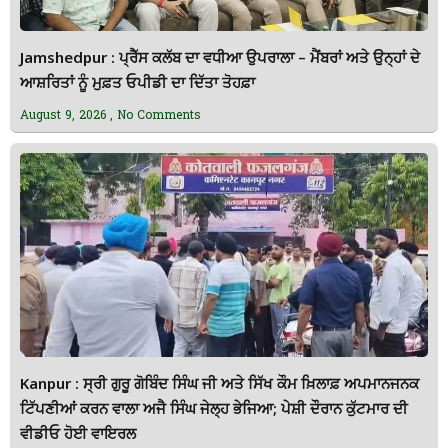
Jamshedpur : ਪ੍ਰੈੱਸ ਕਲੱਬ ਦਾ ਵਧੀਆ ਉਪਰਾਲਾ – ਮੈਂਬਰਾਂ ਅਤੇ ਉਨ੍ਹਾਂ ਦੇ
ਆਸ਼ਰਿਤਾਂ ਨੂੰ ਮੁਫ਼ਤ ਓਪੀਡੀ ਦਾ ਦਿੱਤਾ ਤੋਹਫ਼ਾ
August 9, 2026
No Comments
Kanpur : ਸ੍ਰੀ ਗੁਰੂ ਗੋਬਿੰਦ ਸਿੰਘ ਜੀ ਅਤੇ ਸਿੱਖ ਕੌਮ ਖ਼ਿਲਾਫ਼ ਅਪਮਾਨਜਨਕ
ਟਿੱਪਣੀਆਂ ਕਰਨ ਵਾਲਾ ਅਜੈ ਸਿੰਘ ਜੇਲ੍ਹ ਭੇਜਿਆ; ਪੇਸ਼ੀ ਦੌਰਾਨ ਕੁੱਟਮਾਰ ਦੀ
ਵੀਡੀਓ ਹੋਈ ਵਾਇਰਲ