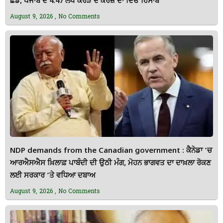
ਛੱਡ, ਪੰਜਾਬ ਦੇ 4.47 ਲੱਖ ਕਰੋੜ ਦੇ ਕਰਜ਼ੇ ਦਾ ਦਿਓ ਹਿਸਾਬ
August 9, 2026
No Comments
NDP demands from the Canadian government : ਕੈਨੇਡਾ ’ਚ
ਆਰਐਸਐਸ ਖ਼ਿਲਾਫ਼ ਪਾਬੰਦੀ ਦੀ ਉਠੀ ਮੰਗ, ਮੋਹਨ ਭਾਗਵਤ ਦਾ ਦਾਖ਼ਲਾ ਰੋਕਣ
ਲਈ ਸਰਕਾਰ ’ਤੇ ਵਧਿਆ ਦਬਾਅ
August 9, 2026
No Comments