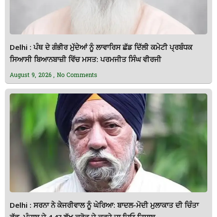
Delhi : ਪੰਥ ਦੇ ਗੰਭੀਰ ਮੁੱਦੇਆਂ ਨੂੰ ਲਾਵਾਰਿਸ ਛੱਡ ਦਿੱਲੀ ਕਮੇਟੀ ਪ੍ਰਬੰਧਕ
ਸਿਆਸੀ ਬਿਆਨਬਾਜ਼ੀ ਵਿੱਚ ਮਸਤ: ਪਰਮਜੀਤ ਸਿੰਘ ਵੀਰਜੀ
August 9, 2026
No Comments
Delhi : ਸਰਨਾ ਨੇ ਕੇਜਰੀਵਾਲ ਨੂੰ ਘੇਰਿਆ: ਬਾਦਲ-ਮੋਦੀ ਮੁਲਾਕਾਤ ਦੀ ਚਿੰਤਾ