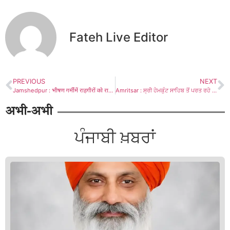
Fateh Live Editor
PREVIOUS
NEXT
Jamshedpur : भीषण गर्मी में राहगीरों को राहत, डिमना रोड में शीतल पेयजल सेवा का आयोजन
Amritsar : ਸ੍ਰੀ ਹੇਮਕੁੰਟ ਸਾਹਿਬ ਤੋਂ ਪਰਤ ਰਹੇ ਨਿਹੰਗ ਸਿੰਘਾਂ ’ਤੇ ਹਮਲਾ ਸ਼ਰਮਨਾਕ, ਸਵੈਰੱਖਿਆ ਲਈ ਸ੍ਰੀ ਸਾਹਿਬ ਦੀ ਵਰਤੋਂ ਜਾਇਜ਼ : ਮਾਨ
अभी-अभी
ਪੰਜਾਬੀ ਖ਼ਬਰਾਂ