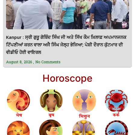
Kanpur : ਸ੍ਰੀ ਗੁਰੂ ਗੋਬਿੰਦ ਸਿੰਘ ਜੀ ਅਤੇ ਸਿੱਖ ਕੌਮ ਖ਼ਿਲਾਫ਼ ਅਪਮਾਨਜਨਕ
ਟਿੱਪਣੀਆਂ ਕਰਨ ਵਾਲਾ ਅਜੈ ਸਿੰਘ ਜੇਲ੍ਹ ਭੇਜਿਆ; ਪੇਸ਼ੀ ਦੌਰਾਨ ਕੁੱਟਮਾਰ ਦੀ
ਵੀਡੀਓ ਹੋਈ ਵਾਇਰਲ
August 8, 2026
No Comments
Horoscope