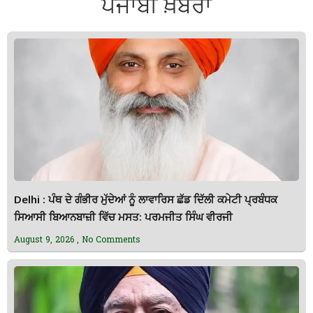
ਪੰਜਾਬੀ ਖ਼ਬਰਾਂ
Delhi : ਪੰਥ ਦੇ ਗੰਭੀਰ ਮੁੱਦੇਆਂ ਨੂੰ ਲਾਵਾਰਿਸ ਛੱਡ ਦਿੱਲੀ ਕਮੇਟੀ ਪ੍ਰਬੰਧਕ
ਸਿਆਸੀ ਬਿਆਨਬਾਜ਼ੀ ਵਿੱਚ ਮਸਤ: ਪਰਮਜੀਤ ਸਿੰਘ ਵੀਰਜੀ
August 9, 2026
No Comments