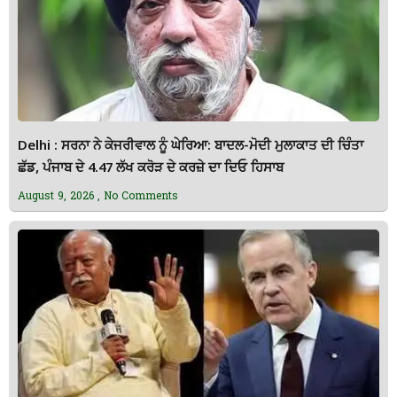
Delhi : ਸਰਨਾ ਨੇ ਕੇਜਰੀਵਾਲ ਨੂੰ ਘੇਰਿਆ: ਬਾਦਲ-ਮੋਦੀ ਮੁਲਾਕਾਤ ਦੀ ਚਿੰਤਾ
ਛੱਡ, ਪੰਜਾਬ ਦੇ 4.47 ਲੱਖ ਕਰੋੜ ਦੇ ਕਰਜ਼ੇ ਦਾ ਦਿਓ ਹਿਸਾਬ
August 9, 2026
No Comments