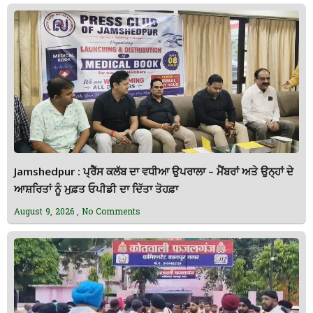
Jamshedpur : ਪ੍ਰੈੱਸ ਕਲੱਬ ਦਾ ਵਧੀਆ ਉਪਰਾਲਾ – ਮੈਂਬਰਾਂ ਅਤੇ ਉਨ੍ਹਾਂ ਦੇ
ਆਸ਼ਰਿਤਾਂ ਨੂੰ ਮੁਫ਼ਤ ਓਪੀਡੀ ਦਾ ਦਿੱਤਾ ਤੋਹਫ਼ਾ
August 9, 2026
No Comments