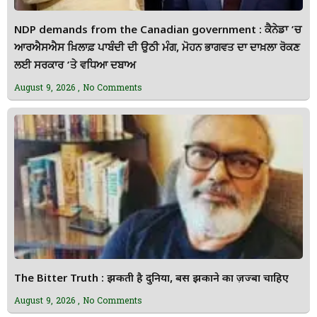
NDP demands from the Canadian government : ਕੈਨੇਡਾ ’ਚ
ਆਰਐਸਐਸ ਖ਼ਿਲਾਫ਼ ਪਾਬੰਦੀ ਦੀ ਉਠੀ ਮੰਗ, ਮੋਹਨ ਭਾਗਵਤ ਦਾ ਦਾਖ਼ਲਾ ਰੋਕਣ
ਲਈ ਸਰਕਾਰ ’ਤੇ ਵਧਿਆ ਦਬਾਅ
August 9, 2026
No Comments
The Bitter Truth : झुकती है दुनिया, बस झुकाने का ज़ज्बा चाहिए
August 9, 2026
No Comments