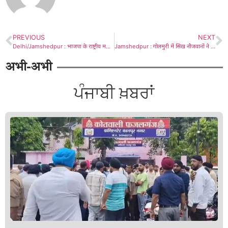
PREVIOUS
NEXT
Delhi/Jamshedpur : भाजपा के राष्ट्रीय महासचिव एवं जम्मू-कश्मीर व लद्दाख के प्रभारी तरुण चुग से झारखंड के प्रदेश प्रवक्ता ने संगठन को लेकर की चर्चा
Jamshedpur : गोलमुरी में सिख नौजवानों ने गुरु अर्जुन देव जी की शहीदी को किया याद, छबील लगाकर की सेवा
अभी-अभी
ਪੰਜਾਬੀ ਖ਼ਬਰਾਂ