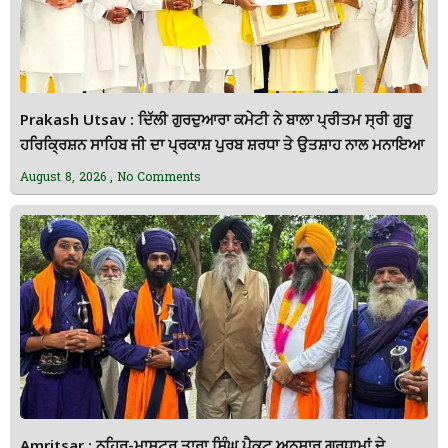
Prakash Utsav : ਦਿੱਲੀ ਗੁਰਦੁਆਰਾ ਕਮੇਟੀ ਨੇ ਬਾਲਾ ਪ੍ਰੀਤਮ ਸ੍ਰੀ ਗੁਰੂ
ਹਰਿਕ੍ਰਿਸ਼ਨ ਸਾਹਿਬ ਜੀ ਦਾ ਪ੍ਰਕਾਸ਼ ਪੁਰਬ ਸ਼ਰਧਾ ਤੇ ਉਤਸ਼ਾਹ ਨਾਲ ਮਨਾਇਆ
August 8, 2026
No Comments
Amritsar : ਨਹਿਰੂ-ਮਾਸਟਰ ਤਾਰਾ ਸਿੰਘ ਪੈਕਟ ਅਨੁਸਾਰ ਗੁਰਧਾਮਾਂ ਦੇ