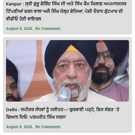
Kanpur : ਸ੍ਰੀ ਗੁਰੂ ਗੋਬਿੰਦ ਸਿੰਘ ਜੀ ਅਤੇ ਸਿੱਖ ਕੌਮ ਖ਼ਿਲਾਫ਼ ਅਪਮਾਨਜਨਕ
ਟਿੱਪਣੀਆਂ ਕਰਨ ਵਾਲਾ ਅਜੈ ਸਿੰਘ ਜੇਲ੍ਹ ਭੇਜਿਆ; ਪੇਸ਼ੀ ਦੌਰਾਨ ਕੁੱਟਮਾਰ ਦੀ
ਵੀਡੀਓ ਹੋਈ ਵਾਇਰਲ
August 8, 2026
No Comments
Delhi : ਸਪੀਕਰ ਸੰਧਵਾਂ ਨੂੰ ਨਸੀਹਤ—’ਗੁਰਬਾਣੀ ਪੜ੍ਹੋ, ਫਿਰ ਸੰਗਤ ‘ਤੇ
ਗਿਆਨ ਦਿਓ: ਪਰਮਜੀਤ ਸਿੰਘ ਸਰਨਾ
August 8, 2026
No Comments