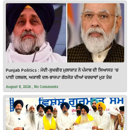
Punjab Politics : ਮੋਦੀ-ਸੁਖਬੀਰ ਮੁਲਾਕਾਤ ਨੇ ਪੰਜਾਬ ਦੀ ਸਿਆਸਤ ‘ਚ
ਪਾਈ ਹਲਚਲ, ਅਕਾਲੀ ਦਲ-ਭਾਜਪਾ ਗੱਠਜੋੜ ਦੀਆਂ ਚਰਚਾਵਾਂ ਮੁੜ ਤੇਜ਼
August 8, 2026
No Comments