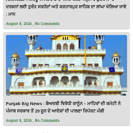
ਦਰਸ਼ਨਾਂ ਲਈ ਤੁਰੰਤ ਸਰਹੱਦਾਂ ਅਤੇ ਕਰਤਾਰਪੁਰ ਸਾਹਿਬ ਦਾ ਲਾਂਘਾ ਖੋਲਿਆ ਜਾਵੇ
: ਮਾਨ
August 8, 2026
No Comments
Punjab Big News : ਬੇਅਦਬੀ ਵਿਰੋਧੀ ਕਾਨੂੰਨ – ਮਾਹਿਰਾਂ ਦੀ ਕਮੇਟੀ ਨੇ
ਪੰਜਾਬ ਸਰਕਾਰ ਤੋਂ 29 ਜੂਨ ਦੇ ਆਦੇਸ਼ਾਂ ਦੀ ਪਾਲਣਾ ਰਿਪੋਰਟ ਮੰਗੀ
August 8, 2026
No Comments