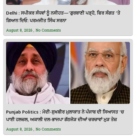
Delhi : ਸਪੀਕਰ ਸੰਧਵਾਂ ਨੂੰ ਨਸੀਹਤ—’ਗੁਰਬਾਣੀ ਪੜ੍ਹੋ, ਫਿਰ ਸੰਗਤ ‘ਤੇ
ਗਿਆਨ ਦਿਓ: ਪਰਮਜੀਤ ਸਿੰਘ ਸਰਨਾ
August 8, 2026
No Comments
Punjab Politics : ਮੋਦੀ-ਸੁਖਬੀਰ ਮੁਲਾਕਾਤ ਨੇ ਪੰਜਾਬ ਦੀ ਸਿਆਸਤ ‘ਚ
ਪਾਈ ਹਲਚਲ, ਅਕਾਲੀ ਦਲ-ਭਾਜਪਾ ਗੱਠਜੋੜ ਦੀਆਂ ਚਰਚਾਵਾਂ ਮੁੜ ਤੇਜ਼
August 8, 2026
No Comments