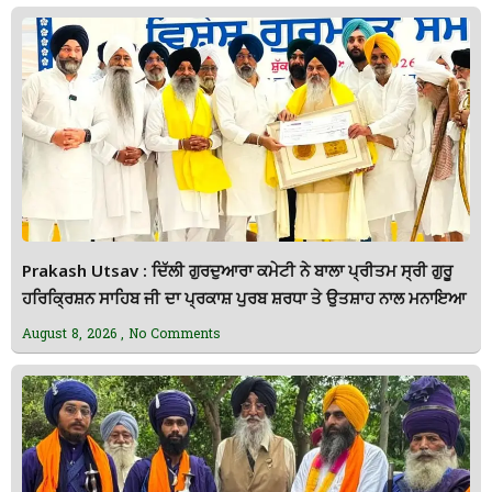
Prakash Utsav : ਦਿੱਲੀ ਗੁਰਦੁਆਰਾ ਕਮੇਟੀ ਨੇ ਬਾਲਾ ਪ੍ਰੀਤਮ ਸ੍ਰੀ ਗੁਰੂ
ਹਰਿਕ੍ਰਿਸ਼ਨ ਸਾਹਿਬ ਜੀ ਦਾ ਪ੍ਰਕਾਸ਼ ਪੁਰਬ ਸ਼ਰਧਾ ਤੇ ਉਤਸ਼ਾਹ ਨਾਲ ਮਨਾਇਆ
August 8, 2026
No Comments