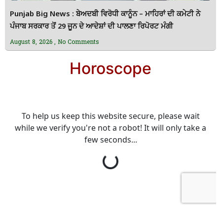
Punjab Big News : ਬੇਅਦਬੀ ਵਿਰੋਧੀ ਕਾਨੂੰਨ – ਮਾਹਿਰਾਂ ਦੀ ਕਮੇਟੀ ਨੇ
ਪੰਜਾਬ ਸਰਕਾਰ ਤੋਂ 29 ਜੂਨ ਦੇ ਆਦੇਸ਼ਾਂ ਦੀ ਪਾਲਣਾ ਰਿਪੋਰਟ ਮੰਗੀ
August 8, 2026
No Comments
Horoscope