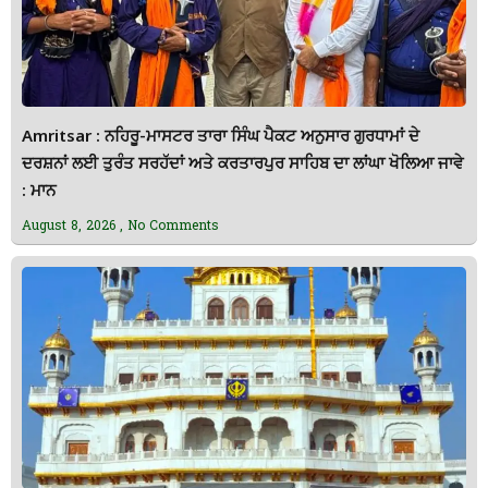
Amritsar : ਨਹਿਰੂ-ਮਾਸਟਰ ਤਾਰਾ ਸਿੰਘ ਪੈਕਟ ਅਨੁਸਾਰ ਗੁਰਧਾਮਾਂ ਦੇ
ਦਰਸ਼ਨਾਂ ਲਈ ਤੁਰੰਤ ਸਰਹੱਦਾਂ ਅਤੇ ਕਰਤਾਰਪੁਰ ਸਾਹਿਬ ਦਾ ਲਾਂਘਾ ਖੋਲਿਆ ਜਾਵੇ
: ਮਾਨ
August 8, 2026
No Comments