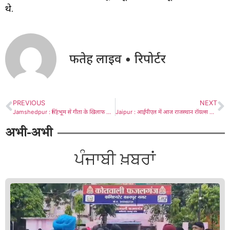
थे.
फतेह लाइव • रिपोर्टर
PREVIOUS
NEXT
Jamshedpur : सिंहभूम से गीता के खिलाफ झामुमो ने जोबा को उतारा, राजमहल में विजय हांसदा
Jaipur : आईपीएल में आज राजस्थान रॉयल्स का मुकाबला गुजरात टाइटंस से
अभी-अभी
ਪੰਜਾਬੀ ਖ਼ਬਰਾਂ