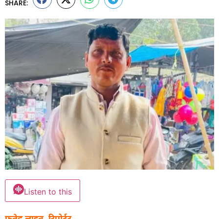
SHARE:
Listen to this
फतेह लाइव, रिपोर्टर.