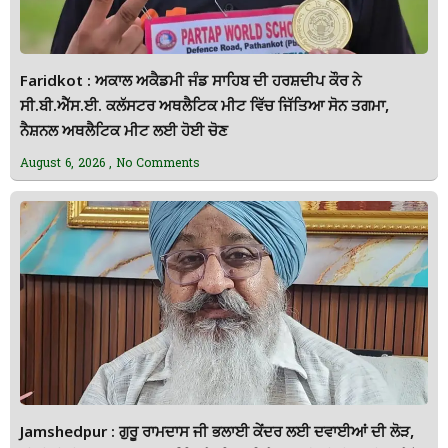
Faridkot : ਅਕਾਲ ਅਕੈਡਮੀ ਜੰਡ ਸਾਹਿਬ ਦੀ ਹਰਸ਼ਦੀਪ ਕੌਰ ਨੇ
ਸੀ.ਬੀ.ਐੱਸ.ਈ. ਕਲੱਸਟਰ ਅਥਲੈਟਿਕ ਮੀਟ ਵਿੱਚ ਜਿੱਤਿਆ ਸੋਨ ਤਗਮਾ,
ਨੈਸ਼ਨਲ ਅਥਲੈਟਿਕ ਮੀਟ ਲਈ ਹੋਈ ਚੋਣ
August 6, 2026
No Comments
Jamshedpur : ਗੁਰੂ ਰਾਮਦਾਸ ਜੀ ਭਲਾਈ ਕੇਂਦਰ ਲਈ ਦਵਾਈਆਂ ਦੀ ਲੋੜ,