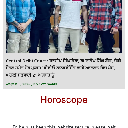
Central Delhi Court : ਹਰਦੀਪ ਸਿੰਘ ਸ਼ੇਰਾ, ਰਮਨਦੀਪ ਸਿੰਘ ਬੱਗਾ, ਜੱਗੀ
ਜੌਹਲ ਸਮੇਤ ਹੋਰ ਮੁਲਜ਼ਮ ਵੀਡੀਓ ਕਾਨਫਰੰਸਿੰਗ ਰਾਹੀਂ ਅਦਾਲਤ ਵਿੱਚ ਪੇਸ਼,
ਅਗਲੀ ਸੁਣਵਾਈ 21 ਅਗਸਤ ਨੂੰ
August 6, 2026
No Comments
Horoscope