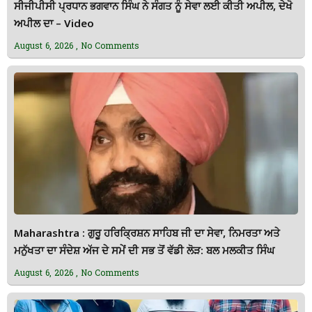
ਸੀਜੀਪੀਸੀ ਪ੍ਰਧਾਨ ਭਗਵਾਨ ਸਿੰਘ ਨੇ ਸੰਗਤ ਨੂੰ ਸੇਵਾ ਲਈ ਕੀਤੀ ਅਪੀਲ, ਦੇਖੋ
ਅਪੀਲ ਦਾ – Video
August 6, 2026
No Comments
Maharashtra : ਗੁਰੂ ਹਰਿਕ੍ਰਿਸ਼ਨ ਸਾਹਿਬ ਜੀ ਦਾ ਸੇਵਾ, ਨਿਮਰਤਾ ਅਤੇ
ਮਨੁੱਖਤਾ ਦਾ ਸੰਦੇਸ਼ ਅੱਜ ਦੇ ਸਮੇਂ ਦੀ ਸਭ ਤੋਂ ਵੱਡੀ ਲੋੜ: ਬਲ ਮਲਕੀਤ ਸਿੰਘ
August 6, 2026
No Comments