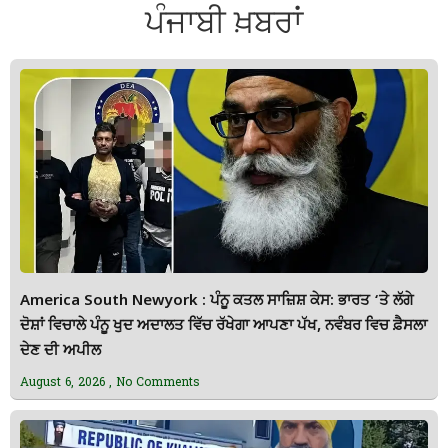
ਪੰਜਾਬੀ ਖ਼ਬਰਾਂ
America South Newyork : ਪੰਨੂ ਕਤਲ ਸਾਜ਼ਿਸ਼ ਕੇਸ: ਭਾਰਤ ‘ਤੇ ਲੱਗੇ
ਦੋਸ਼ਾਂ ਵਿਚਾਲੇ ਪੰਨੂ ਖੁਦ ਅਦਾਲਤ ਵਿੱਚ ਰੱਖੇਗਾ ਆਪਣਾ ਪੱਖ, ਨਵੰਬਰ ਵਿਚ ਫ਼ੈਸਲਾ
ਦੇਣ ਦੀ ਅਪੀਲ
August 6, 2026
No Comments