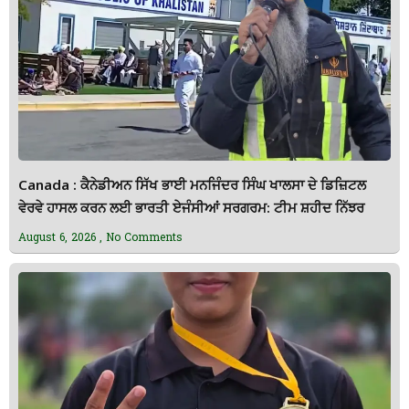
Canada : ਕੈਨੇਡੀਅਨ ਸਿੱਖ ਭਾਈ ਮਨਜਿੰਦਰ ਸਿੰਘ ਖਾਲਸਾ ਦੇ ਡਿਜ਼ਿਟਲ
ਵੇਰਵੇ ਹਾਸਲ ਕਰਨ ਲਈ ਭਾਰਤੀ ਏਜੰਸੀਆਂ ਸਰਗਰਮ: ਟੀਮ ਸ਼ਹੀਦ ਨਿੱਝਰ
August 6, 2026
No Comments