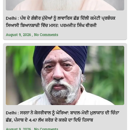
Delhi : ਪੰਥ ਦੇ ਗੰਭੀਰ ਮੁੱਦੇਆਂ ਨੂੰ ਲਾਵਾਰਿਸ ਛੱਡ ਦਿੱਲੀ ਕਮੇਟੀ ਪ੍ਰਬੰਧਕ
ਸਿਆਸੀ ਬਿਆਨਬਾਜ਼ੀ ਵਿੱਚ ਮਸਤ: ਪਰਮਜੀਤ ਸਿੰਘ ਵੀਰਜੀ
August 9, 2026
No Comments
Delhi : ਸਰਨਾ ਨੇ ਕੇਜਰੀਵਾਲ ਨੂੰ ਘੇਰਿਆ: ਬਾਦਲ-ਮੋਦੀ ਮੁਲਾਕਾਤ ਦੀ ਚਿੰਤਾ
ਛੱਡ, ਪੰਜਾਬ ਦੇ 4.47 ਲੱਖ ਕਰੋੜ ਦੇ ਕਰਜ਼ੇ ਦਾ ਦਿਓ ਹਿਸਾਬ
August 9, 2026
No Comments