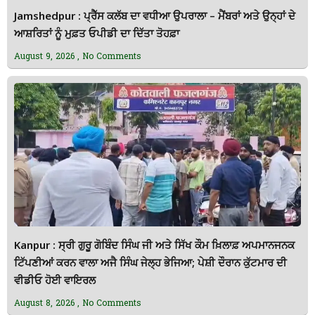
Jamshedpur : ਪ੍ਰੈੱਸ ਕਲੱਬ ਦਾ ਵਧੀਆ ਉਪਰਾਲਾ – ਮੈਂਬਰਾਂ ਅਤੇ ਉਨ੍ਹਾਂ ਦੇ
ਆਸ਼ਰਿਤਾਂ ਨੂੰ ਮੁਫ਼ਤ ਓਪੀਡੀ ਦਾ ਦਿੱਤਾ ਤੋਹਫ਼ਾ
August 9, 2026
No Comments
Kanpur : ਸ੍ਰੀ ਗੁਰੂ ਗੋਬਿੰਦ ਸਿੰਘ ਜੀ ਅਤੇ ਸਿੱਖ ਕੌਮ ਖ਼ਿਲਾਫ਼ ਅਪਮਾਨਜਨਕ
ਟਿੱਪਣੀਆਂ ਕਰਨ ਵਾਲਾ ਅਜੈ ਸਿੰਘ ਜੇਲ੍ਹ ਭੇਜਿਆ; ਪੇਸ਼ੀ ਦੌਰਾਨ ਕੁੱਟਮਾਰ ਦੀ
ਵੀਡੀਓ ਹੋਈ ਵਾਇਰਲ
August 8, 2026
No Comments