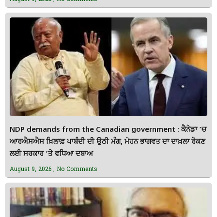
NDP demands from the Canadian government : ਕੈਨੇਡਾ ’ਚ
ਆਰਐਸਐਸ ਖ਼ਿਲਾਫ਼ ਪਾਬੰਦੀ ਦੀ ਉਠੀ ਮੰਗ, ਮੋਹਨ ਭਾਗਵਤ ਦਾ ਦਾਖ਼ਲਾ ਰੋਕਣ
ਲਈ ਸਰਕਾਰ ’ਤੇ ਵਧਿਆ ਦਬਾਅ
August 9, 2026
No Comments