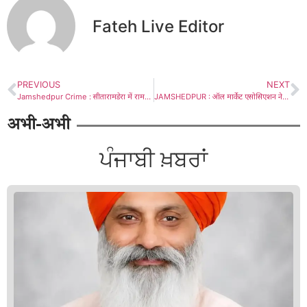
Fateh Live Editor
PREVIOUS
NEXT
Jamshedpur Crime : सीतारामडेरा में रामनवमी को हुई मारपीट की घटना ने लिया ख़ूनी संघर्ष, फायरिंग में दो घायल, 2 जिंदा गोली बरामद, देखें – Video
JAMSHEDPUR : ऑल मार्केट एसोसिएशन ने किया जेएनएसी का घेराव, JNAC की कार्रवाई को बताया “हिटलरशाही” देखें – Video
अभी-अभी
ਪੰਜਾਬੀ ਖ਼ਬਰਾਂ