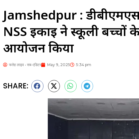
Jamshedpur : डीबीएमएस
NSS इकाई ने स्कूली बच्चों 
आयोजन किया
फतेह लाइव • सब-एडिटर
May 9, 2025
5:34 pm
SHARE: