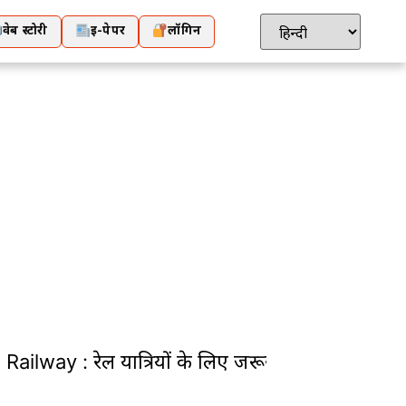
वेब स्टोरी
ई-पेपर
लॉगिन
lway : रेल यात्रियों के लिए जरूरी खबर: चेंगल यार्ड रीम