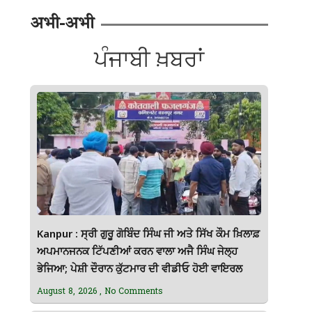
अभी-अभी
ਪੰਜਾਬੀ ਖ਼ਬਰਾਂ
Kanpur : ਸ੍ਰੀ ਗੁਰੂ ਗੋਬਿੰਦ ਸਿੰਘ ਜੀ ਅਤੇ ਸਿੱਖ ਕੌਮ ਖ਼ਿਲਾਫ਼
ਅਪਮਾਨਜਨਕ ਟਿੱਪਣੀਆਂ ਕਰਨ ਵਾਲਾ ਅਜੈ ਸਿੰਘ ਜੇਲ੍ਹ
ਭੇਜਿਆ; ਪੇਸ਼ੀ ਦੌਰਾਨ ਕੁੱਟਮਾਰ ਦੀ ਵੀਡੀਓ ਹੋਈ ਵਾਇਰਲ
August 8, 2026
No Comments