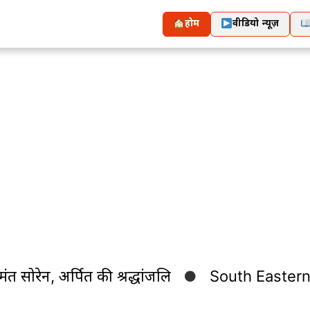
होम
वीडियो न्यूज़
सोरेन, अर्पित की श्रद्धांजलि
South Eastern Rai