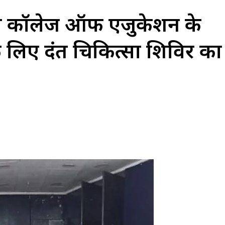
 कॉलेज ऑफ एजुकेशन के
के लिए दंत चिकित्सा शिविर का