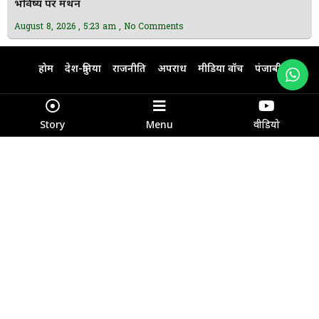
भविष्य पर मंथन
August 8, 2026
5:23 am
No Comments
होम
देश-दुनिया
राजनीति
अपराध
मीडिया वॉच
पंजाबी
हिंदी न्यूज़
ਪੰਜਾਬੀ ਨਿਊਜ਼
About Us
Contact Us
Disclaimer
Story
Menu
वीडियो
Advertisement with us
Email : fatehnewslive@gmail.com
+91 9234051616
Copyright © 2026 Fateh Live by
Traffic Tail
News Portal
Development Company & Managed by
Mango Rank