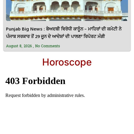
Punjab Big News : ਬੇਅਦਬੀ ਵਿਰੋਧੀ ਕਾਨੂੰਨ – ਮਾਹਿਰਾਂ ਦੀ ਕਮੇਟੀ ਨੇ
ਪੰਜਾਬ ਸਰਕਾਰ ਤੋਂ 29 ਜੂਨ ਦੇ ਆਦੇਸ਼ਾਂ ਦੀ ਪਾਲਣਾ ਰਿਪੋਰਟ ਮੰਗੀ
August 8, 2026
No Comments
Horoscope