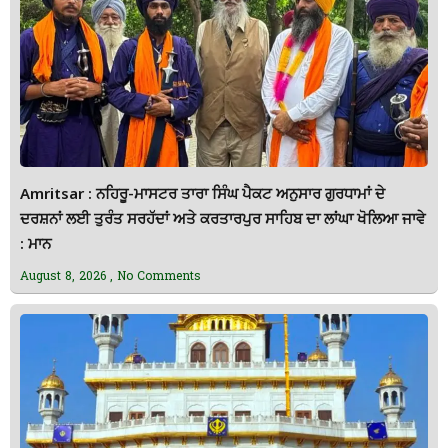
Amritsar : ਨਹਿਰੂ-ਮਾਸਟਰ ਤਾਰਾ ਸਿੰਘ ਪੈਕਟ ਅਨੁਸਾਰ ਗੁਰਧਾਮਾਂ ਦੇ
ਦਰਸ਼ਨਾਂ ਲਈ ਤੁਰੰਤ ਸਰਹੱਦਾਂ ਅਤੇ ਕਰਤਾਰਪੁਰ ਸਾਹਿਬ ਦਾ ਲਾਂਘਾ ਖੋਲਿਆ ਜਾਵੇ
: ਮਾਨ
August 8, 2026
No Comments