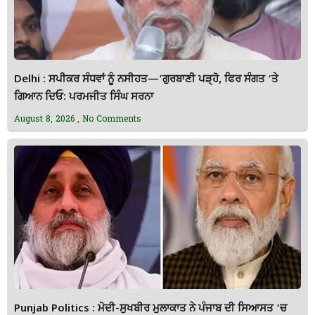
Delhi : ਸਪੀਕਰ ਸੰਧਵਾਂ ਨੂੰ ਨਸੀਹਤ—’ਗੁਰਬਾਣੀ ਪੜ੍ਹੋ, ਫਿਰ ਸੰਗਤ ‘ਤੇ
ਗਿਆਨ ਦਿਓ: ਪਰਮਜੀਤ ਸਿੰਘ ਸਰਨਾ
August 8, 2026
No Comments
Punjab Politics : ਮੋਦੀ-ਸੁਖਬੀਰ ਮੁਲਾਕਾਤ ਨੇ ਪੰਜਾਬ ਦੀ ਸਿਆਸਤ ‘ਚ