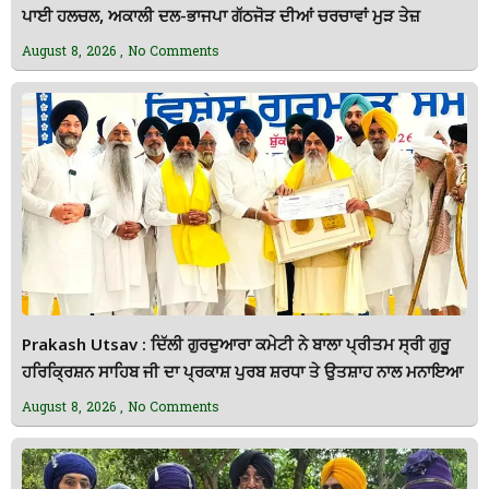
ਪਾਈ ਹਲਚਲ, ਅਕਾਲੀ ਦਲ-ਭਾਜਪਾ ਗੱਠਜੋੜ ਦੀਆਂ ਚਰਚਾਵਾਂ ਮੁੜ ਤੇਜ਼
August 8, 2026
No Comments
Prakash Utsav : ਦਿੱਲੀ ਗੁਰਦੁਆਰਾ ਕਮੇਟੀ ਨੇ ਬਾਲਾ ਪ੍ਰੀਤਮ ਸ੍ਰੀ ਗੁਰੂ
ਹਰਿਕ੍ਰਿਸ਼ਨ ਸਾਹਿਬ ਜੀ ਦਾ ਪ੍ਰਕਾਸ਼ ਪੁਰਬ ਸ਼ਰਧਾ ਤੇ ਉਤਸ਼ਾਹ ਨਾਲ ਮਨਾਇਆ
August 8, 2026
No Comments