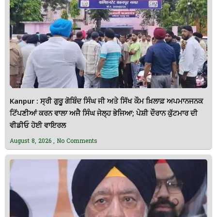
Kanpur : ਸ੍ਰੀ ਗੁਰੂ ਗੋਬਿੰਦ ਸਿੰਘ ਜੀ ਅਤੇ ਸਿੱਖ ਕੌਮ ਖ਼ਿਲਾਫ਼ ਅਪਮਾਨਜਨਕ
ਟਿੱਪਣੀਆਂ ਕਰਨ ਵਾਲਾ ਅਜੈ ਸਿੰਘ ਜੇਲ੍ਹ ਭੇਜਿਆ; ਪੇਸ਼ੀ ਦੌਰਾਨ ਕੁੱਟਮਾਰ ਦੀ
ਵੀਡੀਓ ਹੋਈ ਵਾਇਰਲ
August 8, 2026
No Comments