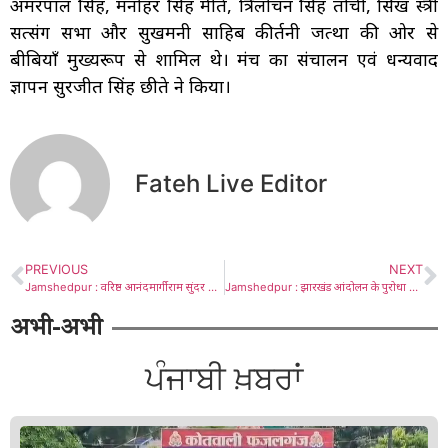
अमरपाल सिंह, मनोहर सिंह मीते, त्रिलोचन सिंह तोची, सिख स्त्री
सत्संग सभा और सुखमनी साहिब कीर्तनी जत्था की ओर से
बीबियाँ मुख्यरूप से शामिल थे। मंच का संचालन एवं धन्यवाद
ज्ञापन सुरजीत सिंह छीते ने किया।
Fateh Live Editor
PREVIOUS
NEXT
Jamshedpur : वरिष्ठ आनंदमार्गी राम सुंदर सिंह का निधन, वैदिक मंत्र उच्चारण के साथ हुआ दाह संस्कार
Jamshedpur : झारखंड आंदोलन के पुरोधा एवं “दिशोम गुरु” के रूप में प्रसिद्ध शिबू सोरेन की देन को याद कर सिख समाज ने सौंपा मान पत्र
अभी-अभी
ਪੰਜਾਬੀ ਖ਼ਬਰਾਂ